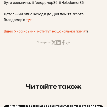
бути сильними. #Голодомор86 #Holodomor86
Детальний опис заходів до Дня пам‘яті жертв
Голодоморів
тут
Відео Український інститут національної пам’ят
і
Поширити:
Читайте також