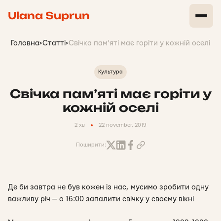
Ulana Suprun
Головна
>
Статті
>
Свічка пам’яті має горіти у кожній оселі
Культура
Свічка пам’яті має горіти у
кожній оселі
2 хв
22 november, 2019
Поширити:
Де би завтра не був кожен із нас, мусимо зробити одну
важливу річ — о 16:00 запалити свічку у своєму вікні