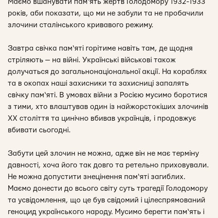
Маємо вшанувати пам‘ять жертв Голодомору 1932-1933
років, аби показати, що ми не забули та не пробачили
злочини сталінського кривавого режиму.
Завтра свічка пам‘яті горітиме навіть там, де щодня
стріляють — на війні. Українські військові також
долучаться до загальнонаціональної акції. На кораблях
та в окопах наші захисники та захисниці запалять
свічку пам‘яті. В умовах війни з Росією мусимо боротися
з тими, хто влаштував один із найжорстокіших злочинів
XX століття та цинічно вбивав українців, і продовжує
вбивати сьогодні.
Забути цей злочин не можна, адже він не має терміну
давності, хоча його так довго та ретельно приховували.
Не можна допустити знецінення пам‘яті загиблих.
Маємо донести до всього світу суть трагедії Голодомору
та усвідомлення, що це був свідомий і цілеспрямований
геноцид українського народу. Мусимо берегти пам‘ять і