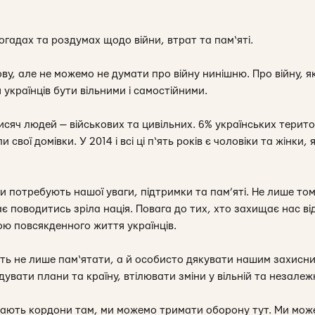
огадах та роздумах щодо війни, втрат та пам‘яті.
ву, але не можемо не думати про війну нинішню. Про війну, я
 українців бути вільними і самостійними.
тисяч людей — військових та цивільних. 6% українських терит
 свої домівки. У 2014 і всі ці п‘ять років є чоловіки та жінки
юди потребують нашої уваги, підтримки та пам’яті. Не лише то
ає поводитись зріла нація. Повага до тих, хто захищає нас ві
ю повсякденного життя українців.
ть не лише пам‘ятати, а й особисто дякувати нашим захисни
увати плани та країну, втілювати зміни у вільній та незалежн
ають кордони там, ми можемо тримати оборону тут. Ми може