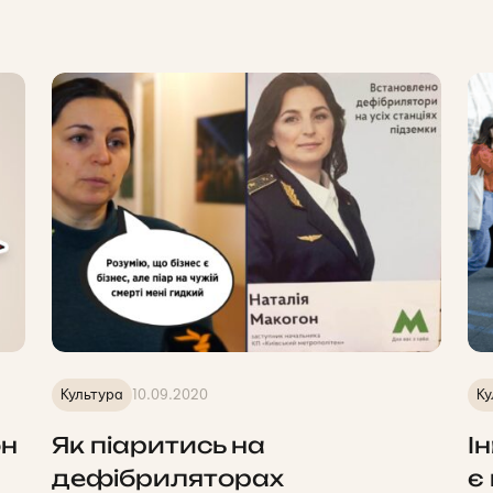
Культура
10.09.2020
Ку
он
Як піаритись на
І
дефібриляторах
є