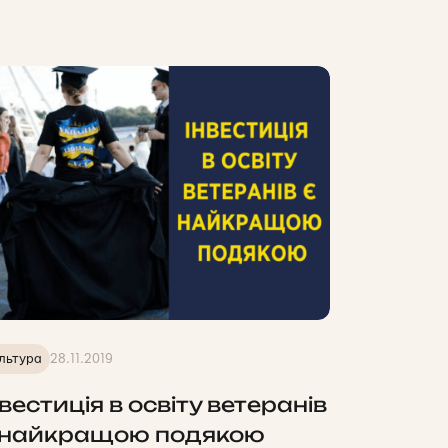
льтура
28.11.2019
нвестиція в освіту ветеранів
 найкращою подякою