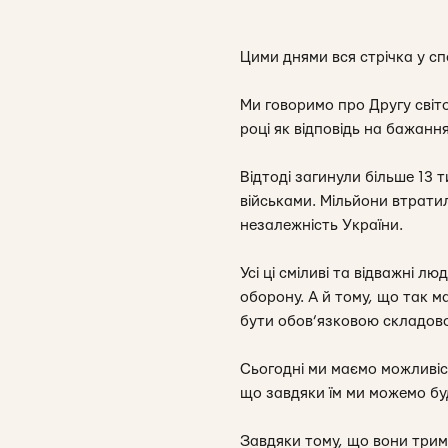
Цими днями вся стрічка у сп
Ми говоримо про Другу світо
році як відповідь на бажання
Відтоді загинули більше 13 
військами. Мільйони втратили
незалежність України.
Усі ці сміливі та відважні л
оборону. А й тому, що так м
бути обов’язковою складово
Сьогодні ми маємо можливіс
що завдяки їм ми можемо буд
Завдяки тому, що вони трим