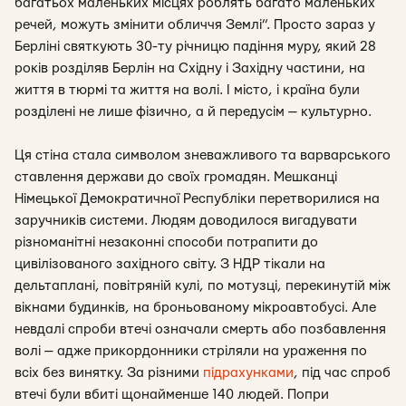
багатьох маленьких місцях роблять багато маленьких
речей, можуть змінити обличчя Землі”. Просто зараз у
Берліні святкують 30-ту річницю падіння муру, який 28
років розділяв Берлін на Східну і Західну частини, на
життя в тюрмі та життя на волі. І місто, і країна були
розділені не лише фізично, а й передусім — культурно.
Ця стіна стала символом зневажливого та варварського
ставлення держави до своїх громадян. Мешканці
Німецької Демократичної Республіки перетворилися на
заручників системи. Людям доводилося вигадувати
різноманітні незаконні способи потрапити до
цивілізованого західного світу. З НДР тікали на
дельтаплані, повітряній кулі, по мотузці, перекинутій між
вікнами будинків, на броньованому мікроавтобусі. Але
невдалі спроби втечі означали смерть або позбавлення
волі — адже прикордонники стріляли на ураження по
всіх без винятку. За різними
підрахунками
, під час спроб
втечі були вбиті щонайменше 140 людей. Попри