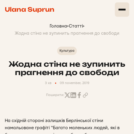
Ulana Suprun
Головна
>
Статті
>
Жодна стіна не зупинить прагнення до свободи
Культура
Жодна стіна не зупинить
прагнення до свободи
3 хв
09 november, 2019
Поширити:
На східній стороні залишків Берлінської стіни
намальоване графіті “Багато маленьких людей, які в