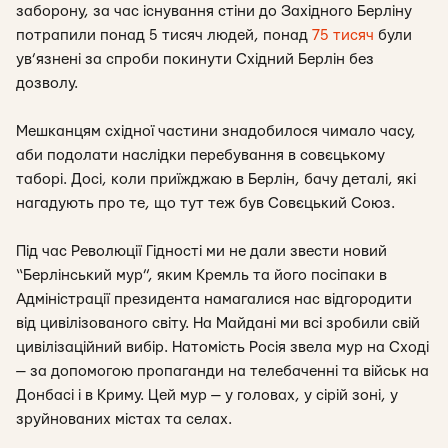
заборону, за час існування стіни до Західного Берліну
потрапили понад 5 тисяч людей, понад
75 тисяч
були
ув’язнені за спроби покинути Східний Берлін без
дозволу.
Мешканцям східної частини знадобилося чимало часу,
аби подолати наслідки перебування в совєцькому
таборі. Досі, коли приїжджаю в Берлін, бачу деталі, які
нагадують про те, що тут теж був Совєцький Союз.
Під час Революції Гідності ми не дали звести новий
“Берлінський мур”, яким Кремль та його посіпаки в
Адміністрації президента намагалися нас відгородити
від цивілізованого світу. На Майдані ми всі зробили свій
цивілізаційний вибір. Натомість Росія звела мур на Сході
— за допомогою пропаганди на телебаченні та військ на
Донбасі і в Криму. Цей мур — у головах, у сірій зоні, у
зруйнованих містах та селах.