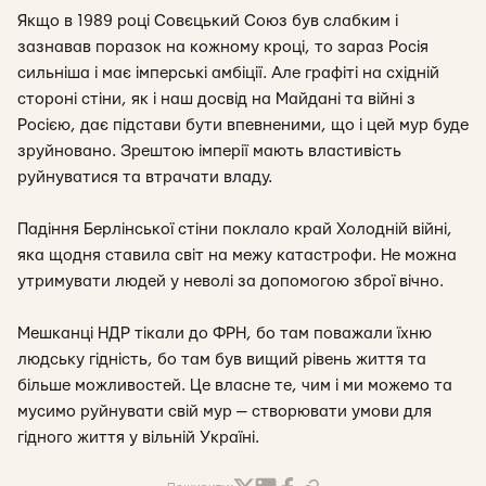
Якщо в 1989 році Совєцький Союз був слабким і
зазнавав поразок на кожному кроці, то зараз Росія
сильніша і має імперські амбіції. Але графіті на східній
стороні стіни, як і наш досвід на Майдані та війні з
Росією, дає підстави бути впевненими, що і цей мур буде
зруйновано. Зрештою імперії мають властивість
руйнуватися та втрачати владу.
Падіння Берлінської стіни поклало край Холодній війні,
яка щодня ставила світ на межу катастрофи. Не можна
утримувати людей у неволі за допомогою зброї вічно.
Мешканці НДР тікали до ФРН, бо там поважали їхню
людську гідність, бо там був вищий рівень життя та
більше можливостей. Це власне те, чим і ми можемо та
мусимо руйнувати свій мур — створювати умови для
гідного життя у вільній Україні.