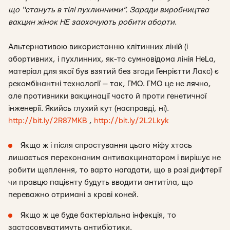
що “стануть в тілі пухлинними”. Заради виробництва
вакцин жінок НЕ заохочують робити аборти
.
Альтернативою використанню клітинних ліній (і
абортивних, і пухлинних, як-то сумновідома лінія HeLa,
матеріал для якої був взятий без згоди Генрієтти Лакс) є
рекомбінантні технології — так, ГМО. ГМО це не лячно,
але противники вакцинації часто й проти генетичної
інженерії. Якийсь глухий кут (насправді, ні).
http://bit.ly/2R87MKB
,
http://bit.ly/2L2Lkyk
Якщо ж і після спростування цього міфу хтось
лишається переконаним антивакцинатором і вирішує не
робити щеплення, то варто нагадати, що в разі дифтерії
чи правцю пацієнту будуть вводити антитіла, що
переважно отримані з крові коней.
Якщо ж це буде бактеріальна інфекція, то
застосовуватимуть антибіотики.