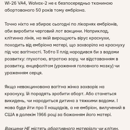
WI-26 VA4, Walvax-2 не є безпосередньо тканиною
абортованого 50 років тому ембріона.
Точно ніхто не збирає сьогодні по лікарнях ембріонів,
аби виробити черговий лот вакцини. Наприклад,
клітинна лінія, на якій вирощують вірус краснухи,
походить від ембріона матері, що захворіла на краснуху
під час вагітності. Тобто її плід народився би з вадами
розвитку: глухотою, втратою зору, чи відставанням в
розвитку, енцефалітом (ураження головного мозку) чи
ураженням серця.
Якщо невакцинована вагітна жінка захворіє на
краснуху, їй порадять зробити аборт. Або станеться
викидень, чи народиться дитина з тяжкими вадами. І
мова буде йти про її нащадків, а не ембріон, вилучений в
США в далекім 1966 році за бажанням його матері.
Вакцини НЕ містять абортивного матеріалу чи клітин,