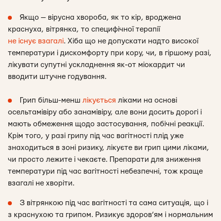
Якщо — вірусна хвороба, як то кір, вроджена
краснуха, вітрянка, то специфічної терапії
не існує взагалі
. Хіба що не допускати надто високої
температури і дискомфорту при кору, чи, в гіршому разі,
лікувати супутні ускладнення як-от міокардит чи
вводити штучне годування.
Грип більш-менш
лікується
ліками на основі
осельтамівіру або занамівіру, але вони досить дорогі і
мають обмеження щодо застосування, побічні реакції.
Крім того, у разі грипу під час вагітності плід уже
знаходиться в зоні ризику, лікуєте ви грип цими ліками,
чи просто лежите і чекаєте. Препарати для зниження
температури під час вагітності небезпечні, тож краще
взагалі не хворіти.
З вітрянкою під час вагітності та сама ситуація, що і
з краснухою та грипом. Ризикує здоров’ям і нормальним