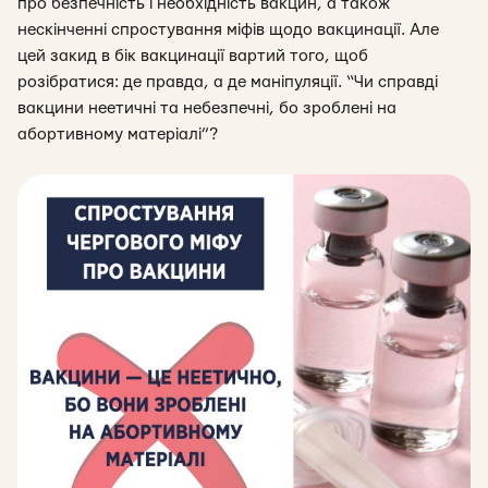
про безпечність і необхідність вакцин, а також
нескінченні спростування міфів щодо вакцинації. Але
цей закид в бік вакцинації вартий того, щоб
розібратися: де правда, а де маніпуляції. “Чи справді
вакцини неетичні та небезпечні, бо зроблені на
абортивному матеріалі”?