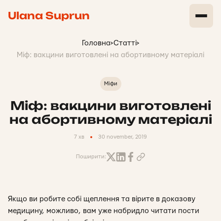
Ulana Suprun
Головна
>
Статті
>
Міф: вакцини виготовлені на абортивному матеріалі
Міфи
Міф: вакцини виготовлені
на абортивному матеріалі
7 хв
30 november, 2019
Поширити:
Якщо ви робите собі щеплення та вірите в доказову
медицину, можливо, вам уже набридло читати пости