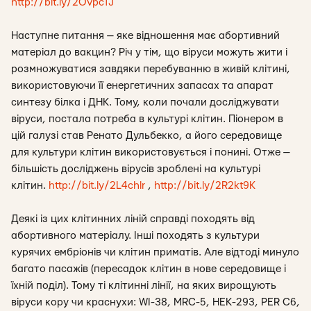
http://bit.ly/2Ovpc1J
Наступне питання — яке відношення має абортивний
матеріал до вакцин? Річ у тім, що віруси можуть жити і
розмножуватися завдяки перебуванню в живій клітині,
використовуючи її енергетичних запасах та апарат
синтезу білка і ДНК. Тому, коли почали досліджувати
віруси, постала потреба в культурі клітин. Піонером в
цій галузі став Ренато Дульбекко, а його середовище
для культури клітин використовується і понині. Отже —
більшість досліджень вірусів зроблені на культурі
клітин.
http://bit.ly/2L4chlr
,
http://bit.ly/2R2kt9K
Деякі із цих клітинних ліній справді походять від
абортивного матеріалу. Інші походять з культури
курячих ембріонів чи клітин приматів. Але відтоді минуло
багато пасажів (пересадок клітин в нове середовище і
їхній поділ). Тому ті клітинні лінії, на яких вирощують
віруси кору чи краснухи: WI-38, MRC-5, HEK-293, PER C6,