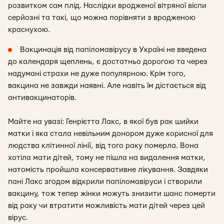
розвитком сам плід. Наслідки вродженої вітряної віспи
серйозні та такі, що можна порівняти з вродженою
краснухою.
Вакцинація від папіломавірусу в Україні не введена
до календаря щеплень, є достатньо дорогою та через
надумані страхи не дуже популярною. Крім того,
вакцина не завжди наявні. Але навіть їм дістається від
антивакцинаторів.
Майте на увазі: Генрієтта Лакс, в якої був рак шийки
матки і яка стала невільним донором дуже корисної для
людства клітинної лінії, від того раку померла. Вона
хотіла мати дітей, тому не пішла на видалення матки,
натомість пройшла консервативне лікування. Завдяки
пані Лакс згодом відкрили папіломавіруси і створили
вакцину, тож тепер жінки можуть знизити шанс померти
від раку чи втратити можливість мати дітей через цей
вірус.