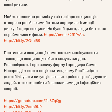
своєї дитини.
Майже половина дописів у твіттері про вакцинацію
створена російськими ботами заради легітимації
дискусії щодо вакцини. Не було б цього, люди би так не
переймалися міфами.
https://cnn.it/2R1fVAh
,
http://bit.ly/2OtuI59
Противники вакцинації намагаються маніпулювати
тезою, що вакцинація нібито комусь вигідна.
Розповідають і про велику фарму і про дядю Сема.
Насправді ж варто поцікавитись, чому Росії вигідно
дестабілізувати ситуацію в інших країнах і роз’єднувати
людей, а також робити їх вразливими до інфекційних
хвороб.
https://go.nature.com/2L3ZqQg
http://bit.ly/2sqn9U9