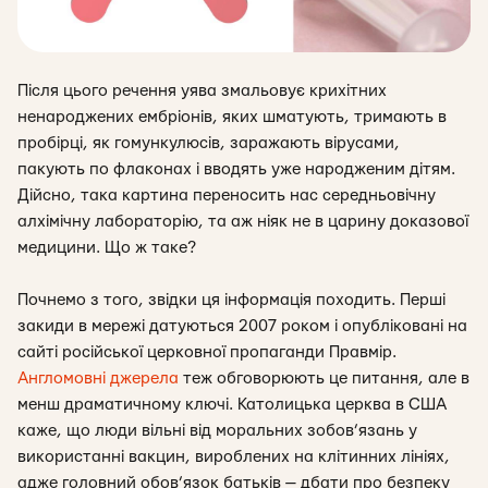
Після цього речення уява змальовує крихітних
ненароджених ембріонів, яких шматують, тримають в
пробірці, як гомункулюсів, заражають вірусами,
пакують по флаконах і вводять уже народженим дітям.
Дійсно, така картина переносить нас середньовічну
алхімічну лабораторію, та аж ніяк не в царину доказової
медицини. Що ж таке?
Почнемо з того, звідки ця інформація походить. Перші
закиди в мережі датуються 2007 роком і опубліковані на
сайті російської церковної пропаганди Правмір.
Англомовні джерела
теж обговорюють це питання, але в
менш драматичному ключі. Католицька церква в США
каже, що люди вільні від моральних зобов’язань у
використанні вакцин, вироблених на клітинних лініях,
адже головний обов’язок батьків — дбати про безпеку