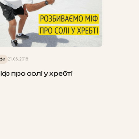
іфи
21.06.2018
іф про солі у хребті