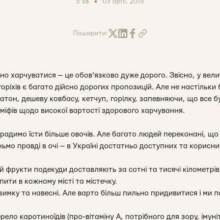
5 хв
03 april, 2019
Поширити:
ьно харчуватися — це обов’язково дуже дорого. Звісно, у вел
 горіхів є багато дійсно дорогих пропозицій. Але не настільк
атон, дешеву ковбасу, кетчуп, горілку, запевняючи, що все бу
міфів щодо високої вартості здорового харчування.
радимо їсти більше овочів. Але багато людей переконані, що ц
ньмо правді в очі — в Україні достатньо доступних та корисни
і й фрукти подекуди доставляють за сотні та тисячі кілометрі
пити в кожному місті та містечку.
имку та навесні. Але варто більш пильно придивитися і ми п
рело каротиноїдів (про-вітаміну А, потрібного для зору, імуні