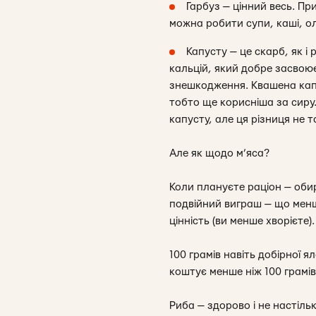
Гарбуз — цінний весь. Пр
можна робити супи, каші, ол
Капусту — це скарб, як і 
кальцій, який добре засвоює
знешкодження. Квашена капус
тобто ще корисніша за сиру
капусту, але ця різниця не т
Але як щодо м’яса?
Коли плануєте раціон — обир
подвійний виграш — що менш
цінність (ви менше хворієте).
100 грамів навіть добірної я
коштує менше ніж 100 грамі
Риба — здорово і не настіль