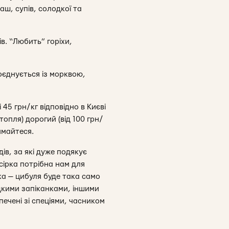
аш, супів, солодкої та
в. “Любить” горіхи,
поєднується із морквою,
 45 грн/кг відповідно в Києві
опля) дорогий (від 100 грн/
ймайтеся.
дів, за які дуже подякує
сірка потрібна нам для
ка — цибуля буде така само
одкими запіканками, іншими
печені зі спеціями, часником