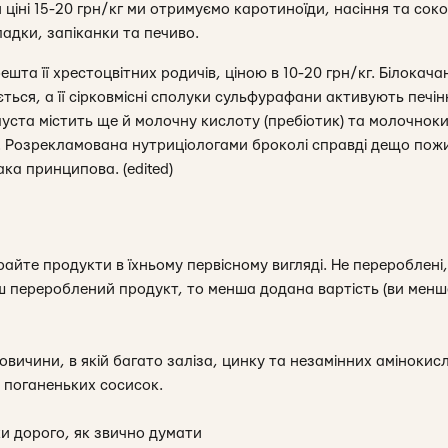
и ціні 15-20 грн/кг ми отримуємо каротиноїди, насіння та соко
адки, запіканки та печиво.
решта її хрестоцвітних родичів, ціною в 10-20 грн/кг. Білокач
ться, а її сірковмісні сполуки сульфурафани активують печі
та містить ще й молочну кислоту (пребіотик) та молочнокисл
. Розрекламована нутриціологами броколі справді дещо пож
ака принципова. (edited)
айте продукти в їхньому первісному вигляді. Не перероблені,
 перероблений продукт, то менша додана вартість (ви менше
ловичини, в якій багато заліза, цинку та незамінних амінокисл
в поганеньких сосисок.
ки дорого, як звично думати