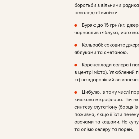
боротьби з вільними радикал
несолодкої випічки.
Буряк: до 15 грн/кг, дже
чорнослив і яблука, його мож
Кольрабі: соковите джере
яблуками та сметаною.
Коренеплоди селера і паст
в центрі міста). Улюблений 
кг) не здоровіший за запече
Цибулю, в тому числі поре
кишкова мікрофлора. Печінка
синтезу глутатіону (борця і
поживна, якщо її їсти печен
овочами та кашами. Не купуй
та олією селеру та порей.