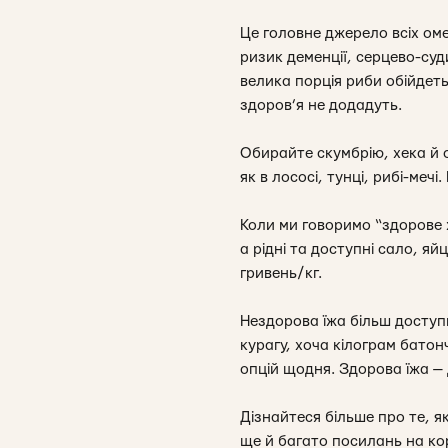
Це головне джерело всіх ом
ризик деменції, серцево-суд
велика порція риби обійдеть
здоров’я не додадуть.
Обирайте скумбрію, хека й о
як в лососі, тунці, рибі-меч
Коли ми говоримо “здорове ха
а рідні та доступні сало, яй
гривень/кг.
Нездорова їжа більш доступ
курагу, хоча кілограм батон
опцій щодня. Здорова їжа —
Дізнайтеся більше про те, 
ще й багато посилань на к