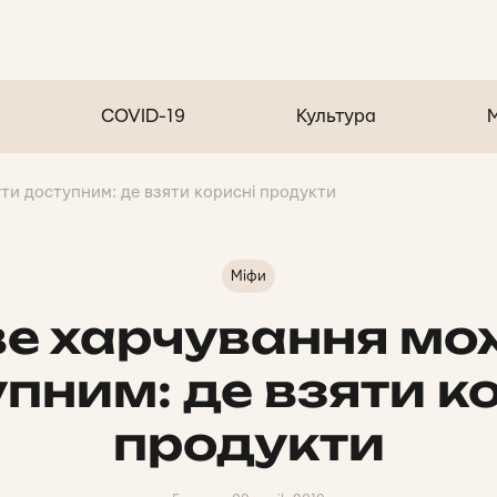
COVID-19
Культура
ти доступним: де взяти корисні продукти
Міфи
е харчування мо
пним: де взяти к
продукти