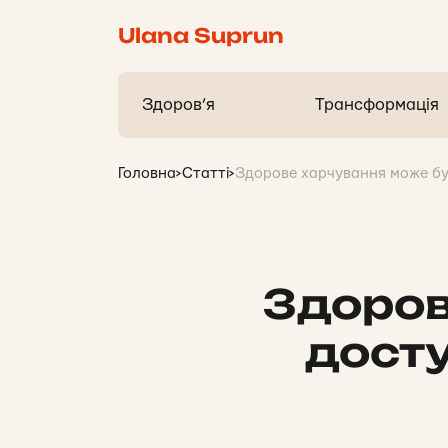
Ulana Suprun
Здоров’я
Трансформація
Головна
>
Статті
>
Здорове харчування може бу
Здоров
досту