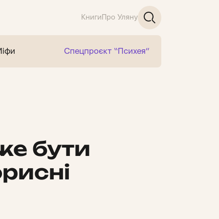
Книги
Про Уляну
Міфи
Спецпроєкт “Психея”
же бути
орисні