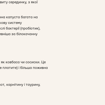
виту серединку, з якої
анна капуста багата на
нкову систему
і бактерії (пробіотик),
ивніша за білокачанну
 як ковбаса чи сосиски. Це
 платите) і більша поживна
от, карнітину і таурину,