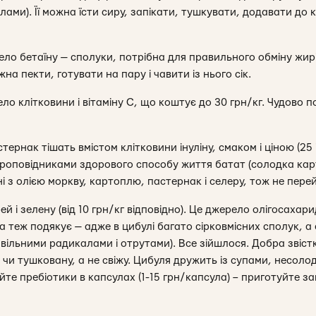
ами). Її можна їсти сиру, запікати, тушкувати, додавати до к
рело бетаїну — сполуки, потрібна для правильного обміну жирі
на пекти, готувати на пару і чавити із нього сік.
ло клітковини і вітаміну С, що коштує до 30 грн/кг. Чудово 
ернак тішать вмістом клітковини інуліну, смаком і ціною (25 і
проповідниками здорового способу життя батат (солодка карт
ні з олією моркву, картоплю, пастернак і селеру, тож не пере
й і зелену (від 10 грн/кг відповідно). Це джерело олігосахари
 теж подякує — адже в цибулі багато сірковмісних сполук, а 
з вільними радикалами і отрутами). Все зійшлося. Добра звіст
у чи тушковану, а не свіжу. Цибуля дружить із супами, несол
те пребіотики в капсулах (1-15 грн/капсула) – приготуйте за