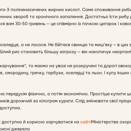
ега-3 поліненасичених жирних кислот. Саме споживання риби
инних хвороб та хронічного запалення. Достатньо їсти рибу 
ся вам 30-50 гривень — це співмірно із пачкою цигарок і каво
селедця, а не лосося. Не бійтеся свинцю та миш’яку — в цих в
і. Білий рис становить більшу загрозу — він накопичує неорган
рчування”, то маємо на увазі не розкручені та дорогі авокадо
ця, смородину, гречку, гарбузи, оселедці та льон. І купу інших
на передусім фізично, а потім економічно. Простіше купити 
чиків дорожчий за кілограм кураги. Слід змінювати свої пріо
 доступна.
як доступно й корисно харчуватися на
сайті
Міністерства охор
орисні джерела