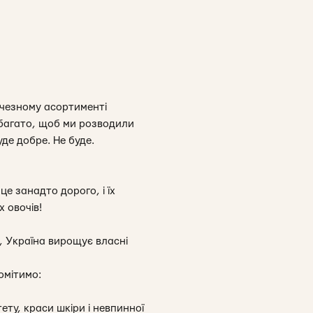
ичезному асортименті
и багато, щоб ми розводили
де добре. Не буде.
е занадто дорого, і їх
х овочів!
в, Україна вирощує власні
омітимо:
тету, краси шкіри і невпинної