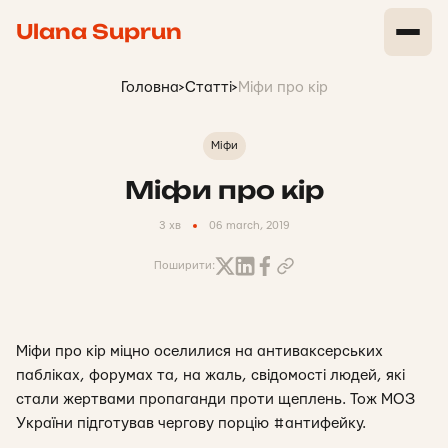
Ulana Suprun
Головна
>
Статті
>
Міфи про кір
Міфи
Міфи про кір
3 хв
06 march, 2019
Поширити:
Міфи про кір міцно оселилися на антиваксерських
пабліках, форумах та, на жаль, свідомості людей, які
стали жертвами пропаганди проти щеплень. Тож МОЗ
України підготував чергову порцію
#
антифейку
.