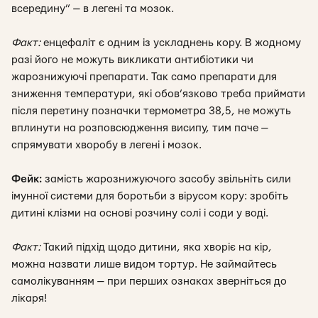
всередину” — в легені та мозок.
Факт:
енцефаліт є одним із ускладнень кору. В жодному
разі його не можуть викликати антибіотики чи
жарознижуючі препарати. Так само препарати для
зниження температури, які обов’язково треба приймати
після перетину позначки термометра 38,5, не можуть
вплинути на розповсюдження висипу, тим паче —
спрямувати хворобу в легені і мозок.
Фейк:
замість жарознижуючого засобу звільніть сили
імунної системи для боротьби з вірусом кору: зробіть
дитині клізми на основі розчину солі і соди у воді.
Факт:
Такий підхід щодо дитини, яка хворіє на кір,
можна назвати лише видом тортур. Не займайтесь
самолікуванням — при перших ознаках зверніться до
лікаря!