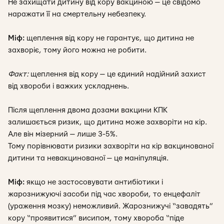
Не захищати дитину від кору вакциною — це свідомо
наражати її на смертельну небезпеку.
Міф:
щеплення від кору не гарантує, що дитина не
захворіє, тому його можна не робити.
Факт:
щеплення від кору — це єдиний надійний захист
від хвороби і важких ускладнень.
Після щеплення двома дозами вакцини КПК
залишається ризик, що дитина може захворіти на кір.
Але він мізерний — лише 3-5%.
Тому порівнювати ризики захворіти на кір вакцинованої
дитини та невакцинованої — це маніпуляція.
Міф:
якщо не застосовувати антибіотики і
жарознижуючі засоби під час хвороби, то енцефаліт
(ураження мозку) неможливий. Жарознижучі “завадять”
кору “проявитися” висипом, тому хвороба “піде