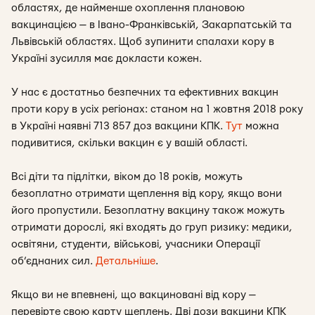
областях, де найменше охоплення плановою
вакцинацією — в Івано-Франківській, Закарпатській та
Львівській областях. Щоб зупинити спалахи кору в
Україні зусилля має докласти кожен.
У нас є достатньо безпечних та ефективних вакцин
проти кору в усіх регіонах: станом на 1 жовтня 2018 року
в Україні наявні 713 857 доз вакцини КПК.
Тут
можна
подивитися, скільки вакцин є у вашій області.
Всі діти та підлітки, віком до 18 років, можуть
безоплатно отримати щеплення від кору, якщо вони
його пропустили. Безоплатну вакцину також можуть
отримати дорослі, які входять до груп ризику: медики,
освітяни, студенти, військові, учасники Операції
об’єднаних сил.
Детальніше
.
Якщо ви не впевнені, що вакциновані від кору —
перевірте свою карту щеплень. Дві дози вакцини КПК