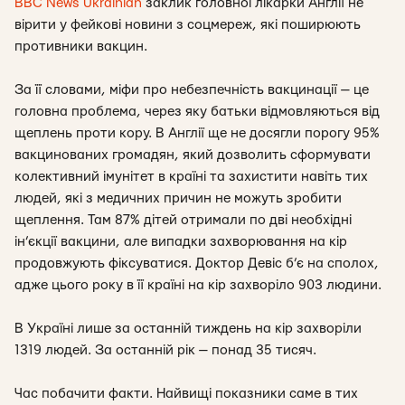
BBC News Ukrainian
заклик головної лікарки Англії не
вірити у фейкові новини з соцмереж, які поширюють
противники вакцин.
За її словами, міфи про небезпечність вакцинації — це
головна проблема, через яку батьки відмовляються від
щеплень проти кору. В Англії ще не досягли порогу 95%
вакцинованих громадян, який дозволить сформувати
колективний імунітет в країні та захистити навіть тих
людей, які з медичних причин не можуть зробити
щеплення. Там 87% дітей отримали по дві необхідні
ін’єкції вакцини, але випадки захворювання на кір
продовжують фіксуватися. Доктор Девіс б’є на сполох,
адже цього року в її країні на кір захворіло 903 людини.
В Україні лише за останній тиждень на кір захворіли
1319 людей. За останній рік — понад 35 тисяч.
Час побачити факти. Найвищі показники саме в тих