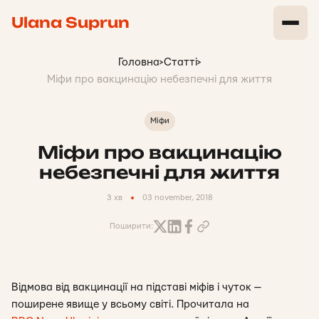
Ulana Suprun
Головна
>
Статті
>
Міфи про вакцинацію небезпечні для життя
Міфи
Міфи про вакцинацію
небезпечні для життя
3 хв
03 november, 2018
Поширити:
Відмова від вакцинації на підставі міфів і чуток —
поширене явище у всьому світі. Прочитала на