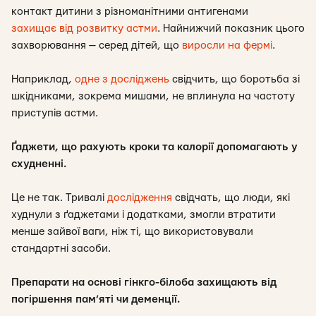
контакт дитини з різноманітними антигенами
захищає від розвитку астми
. Найнижчий показник цього
захворювання — серед дітей, що
виросли на фермі
.
Наприклад,
одне з досліджень
свідчить, що боротьба зі
шкідниками, зокрема мишами, не вплинула на частоту
приступів астми.
Ґаджети, що рахують кроки та калорії допомагають у
схудненні.
Це не так. Тривалі
дослідження
свідчать, що люди, які
худнули з ґаджетами і додатками, змогли втратити
менше зайвої ваги, ніж ті, що використовували
стандартні засоби.
Препарати на основі гінкго-білоба захищають від
погіршення пам’яті чи деменції.