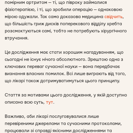
помірним артритом — ті, що півроку займалися
фізіотерапією, і ті, що зробили операцію — однаковою
мірою одужали. Так само доказова медицина
свідчить
,
що більшість гриж дисків поперекового відділу хребта
розсмоктуються самі, тобто не потребують хірургічного
втручання.
Це дослідження має стати хорошим нагадуванням, що
сьогодні не існує нічого абсолютного. Зрештою одна з
ключових переваг сучасної науки — вона передбачає
визнання власних помилок. Всі лише виграють від того,
що лікарі також дотримуватимуться цього принципу.
Стаття за мотивами цього дослідження, у якій доступно
описано всю суть,
тут
.
Важливо, аби лікарі послуговувалися лише
перевіреними джерелами та сучасними протоколами,
працювали зі справді якісними дослідженнями та