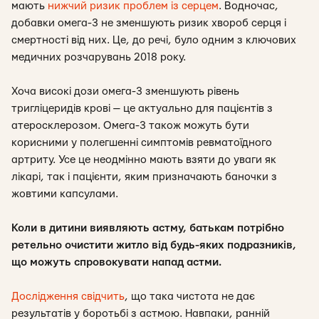
мають
нижчий ризик проблем із серцем
. Водночас,
добавки омега-3 не зменшують ризик хвороб серця і
смертності від них. Це, до речі, було одним з ключових
медичних розчарувань 2018 року.
Хоча високі дози омега-3 зменшують рівень
тригліцеридів крові — це актуально для пацієнтів з
атеросклерозом. Омега-3 також можуть бути
корисними у полегшенні симптомів ревматоїдного
артриту. Усе це неодмінно мають взяти до уваги як
лікарі, так і пацієнти, яким призначають баночки з
жовтими капсулами.
Коли в дитини виявляють астму, батькам потрібно
ретельно очистити житло від будь-яких подразників,
що можуть спровокувати напад астми.
Дослідження свідчить
, що така чистота не дає
результатів у боротьбі з астмою. Навпаки, ранній