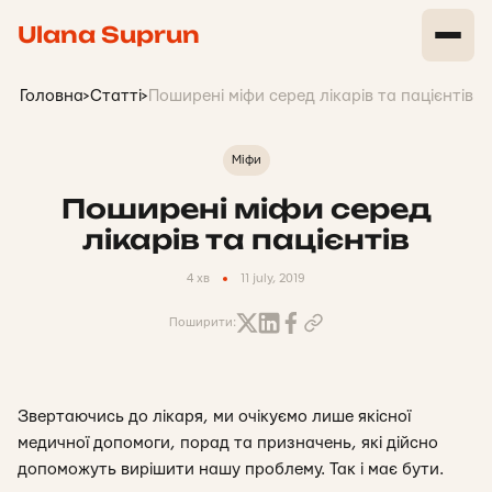
Ulana Suprun
Головна
>
Статті
>
Поширені міфи серед лікарів та пацієнтів
Міфи
Поширені міфи серед
лікарів та пацієнтів
4 хв
11 july, 2019
Поширити:
Звертаючись до лікаря, ми очікуємо лише якісної
медичної допомоги, порад та призначень, які дійсно
допоможуть вирішити нашу проблему. Так і має бути.