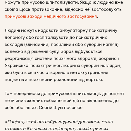
можуть примусово шпиталізувати. Якщо ж людина вже
скоїла щось протизаконне, відносно неї застосовують
примусові заходи медичного застосування
.
Людині можуть надавати амбулаторну психіатричну
допомогу або госпіталізувати до психіатричних
закладів (звичайний, посилений або суворий нагляд)
залежно від рішення суду. Зараз відбувається
реорганізація системи психічного здоров’я, зокрема і
Української психіатричної лікарні із суворим наглядом,
яка була в свій час створена з метою утримання
пацієнтів з психічними розладами під вартою.
Тож повернімося до примусової шпиталізації, де пацієнт
не вчинив жодних небезпечний дій по відношенню до
себе або інших. Сергій Шум пояснює:
«Пацієнт, який потребує медичної допомоги, може
отримати її в наших стаціонарах, психіатричних