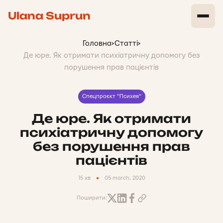
Ulana Suprun
Головна
>
Статті
>
Де юре. Як отримати психіатричну допомогу без
порушення прав пацієнтів
Спецпроєкт "Психея"
Де юре. Як отримати
психіатричну допомогу
без порушення прав
пацієнтів
15 хв
05 march, 2020
Поширити: