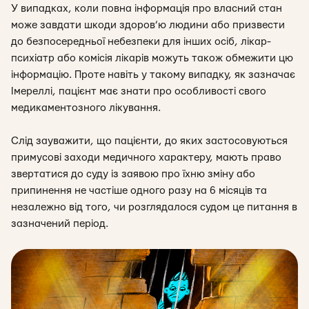
У випадках, коли повна інформація про власний стан
може завдати шкоди здоров’ю людини або призвести
до безпосередньої небезпеки для інших осіб, лікар-
психіатр або комісія лікарів можуть також обмежити цю
інформацію. Проте навіть у такому випадку, як зазначає
Імереллі, пацієнт має знати про особливості свого
медикаментозного лікування.
Слід зауважити, що пацієнти, до яких застосовуються
примусові заходи медичного характеру, мають право
звертатися до суду із заявою про їхню зміну або
припинення не частіше одного разу на 6 місяців та
незалежно від того, чи розглядалося судом це питання в
зазначений період.