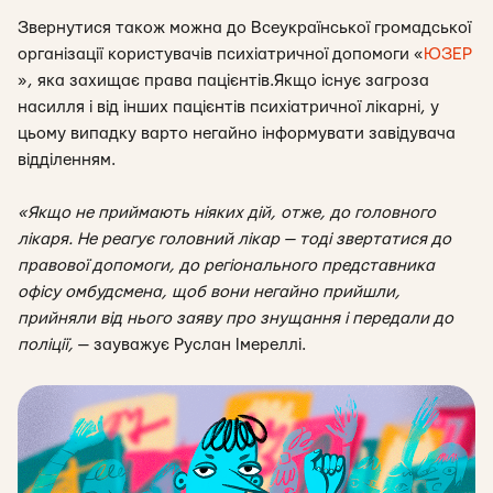
Звернутися також можна до Всеукраїнської громадської
організації користувачів психіатричної допомоги «
ЮЗЕР
», яка захищає права пацієнтів.
Якщо існує загроза
насилля і від інших пацієнтів психіатричної лікарні, у
цьому випадку варто негайно інформувати завідувача
відділенням.
«Якщо не приймають ніяких дій, отже, до головного
лікаря. Не реагує головний лікар — тоді звертатися до
правової допомоги, до регіонального представника
офісу омбудсмена, щоб вони негайно прийшли,
прийняли від нього заяву про знущання і передали до
поліції,
— зауважує Руслан Імереллі.