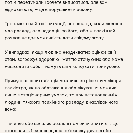
потім передумали і хочете виписатися, але вам
відмовляють, — це є порушенням закону.
Трапляються й інші ситуації, наприклад, коли людина
має розлад, але недооцінює його, або ж психічний
розлад не дає можливість дати свідому згоду.
У випадках, якщо людина неадекватно оцінює свій
стан, загрожує здоров’ю і життю оточуючих або може
нашкодити собі, її можуть шпиталізувати примусово.
Примусова шпиталізація можлива за рішенням лікаря-
психіатра, якщо обстеження або лікування можливі
лише в стаціонарних умовах, та при встановленні у
людини тяжкого психічного розладу, внаслідок чого
вона:
— вчиняє або виявляє реальні наміри вчинити дії, що
становлять безпосередню небезпеку для неї або