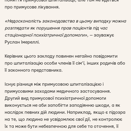
поняття примусової шпиталізації, але там не йдеться
про примусове лікування.
«Недосконалість законодавства в цьому випадку можна
розглядати як порушення прав пацієнтів під час
стаціонарної психіатричної допомоги
»,
— зауважує
Руслан Імереллі.
Керівник цього закладу повинен негайно повідомити
про шпиталізацію особи членів її сім’ї, інших родичів або
її законного представника.
Існує різниця між примусовою шпиталізацією і
примусовими заходами медичного застосування.
Другий вид примусової психіатричної допомоги
виконується не аби запобігти заподіянню шкоди, а як
наслідок певних дій людини. Наприклад, якщо є підозра
на те, що людина не усвідомлює свої дії, не контролює
їх та може бути небезпечною для себе та оточення, її