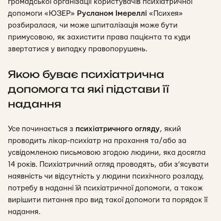
громадської організації користувачів психіатричної
допомоги «ЮЗЕР»
Русланом Імереллі
«Психея»
розбиралася, чи може шпиталізація може бути
примусовою, як захистити права пацієнта та куди
звертатися у випадку правопорушень.
Якою буває психіатрична
допомога та які підстави її
надання
Усе починається з
психіатричного огляду
, який
проводить лікар-психіатр
на прохання та/або за
усвідомленою письмовою згодою людини
, яка досягла
14 років. Психіатричний огляд проводять, аби з’ясувати
наявність чи відсутність у людини психічного розладу,
потребу в наданні їй психіатричної допомоги, а також
вирішити питання про вид такої допомоги та порядок її
надання.