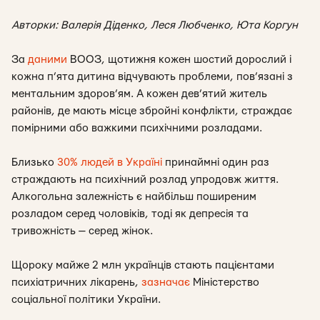
Авторки: Валерія Діденко, Леся Любченко, Юта Коргун
За
даними
ВООЗ, щотижня кожен шостий дорослий і
кожна п’ята дитина відчувають проблеми, пов’язані з
ментальним здоров’ям. А кожен дев’ятий житель
районів, де мають місце збройні конфлікти, страждає
помірними або важкими психічними розладами.
Близько
30% людей в Україні
принаймні один раз
страждають на психічний розлад упродовж життя.
Алкогольна залежність є найбільш поширеним
розладом серед чоловіків, тоді як депресія та
тривожність — серед жінок.
Щороку майже 2 млн українців стають пацієнтами
психіатричних лікарень,
зазначає
Міністерство
соціальної політики України.