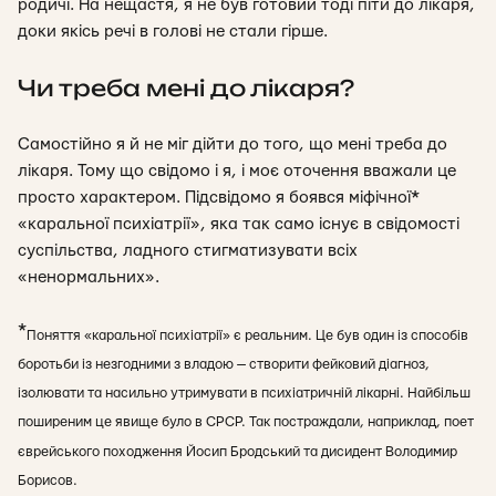
родичі. На нещастя, я не був готовий тоді піти до лікаря,
доки якісь речі в голові не стали гірше.
Чи треба мені до лікаря?
Самостійно я й не міг дійти до того, що мені треба до
лікаря. Тому що свідомо і я, і моє оточення вважали це
просто характером. Підсвідомо я боявся
міфічної*
«каральної психіатрії», яка так само існує в свідомості
суспільства, ладного стигматизувати всіх
«ненормальних».
*
Поняття «каральної психіатрії» є реальним. Це був один із способів
боротьби із незгодними з владою — створити фейковий діагноз,
ізолювати та насильно утримувати в психіатричній лікарні. Найбільш
поширеним це явище було в СРСР. Так постраждали, наприклад, поет
єврейського походження Йосип Бродський та дисидент Володимир
Борисов.