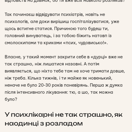
відповість на дзвінок, бо ти вже всіх навколо розлякав?
Так починаєш відвідувати психіатрів, навіть не
психологів, але доки вирішиш госпіталізуватися, уже
щось встигне статися. Причиною того будеш ти,
головний винуватець, і за тобою біжить натовп із
смолоскипами та криками «псих, чудовисько!».
Власне, у такий момент закрити себе в «дурці» вже не
так страшно, ніж лишатися назовні. А потім
виявляється, що ніхто тебе там не хоче тримати довше,
ніж треба. Кілька тижнів, і ти майже як новенький,
неначе не було 20-30 років поневірянь. Перша ж думка
після інтенсивного лікування:
тю, а шо, так можна
було?
У психлікарні не так страшно, як
наодинці з розладом