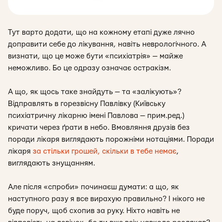
Тут варто додати, що на кожному етапі дуже лячно
доправити себе до лікування, навіть неврологічного. А
визнати, що це може бути «психіатрія» — майже
неможливо. Бо це одразу означає остракізм.
А що, як щось таке знайдуть — та «залікують»?
Відправлять в горезвісну Павлівку (Київську
психіатричну лікарню імені Павлова — прим.ред.)
кричати через ґрати в небо. Вмовляння друзів без
поради лікаря виглядають порожніми нотаціями. Поради
лікаря
за стільки грошей, скільки в тебе немає
,
виглядають знущанням.
Але після «спроби» починаєш думати: а що, як
наступного разу я все вирахую правильно? І нікого не
буде поруч, щоб схопив за руку. Ніхто навіть не