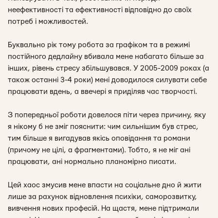
неефективності та ефективності відповідно до своїх
потреб і можливостей.
Буквально рік тому робота за графіком та в режимі
постійного дедлайну вбивала мене набагато більше за
інших, рівень стресу збільшувався. У 2005-2009 роках (а
також останні 3-4 роки) мені доводилося силувати себе
працювати вдень, а ввечері я приділяв час творчості.
З попередньої роботи довелося піти через причину, яку
я нікому б не зміг пояснити: чим сильнішим був стрес,
тим більше я вигадував якісь оповідання та романи
(причому не цілі, а фрагментами). Тобто, я не міг ані
працювати, ані нормально планомірно писати.
Цей хаос змусив мене впасти на соціальне дно й жити
лише за рахунок відновлення психіки, саморозвитку,
вивчення нових професій. На щастя, мене підтримали