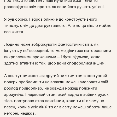
про тих, хто здатен лише мучитися жахіттями та
розповідати всім про те, як вони його душать уві сні.
Я був обома. І зараз ближче до конструктивного
типажу, аніж до деструктивного. Але на це пішло майже
все життя.
Людина може зображувати фантастичні світи, які
існують у неї всередині, та може ділитися моторошними
викривленими враженнями — і бути відомою, якщо
здатна втілити їх так, щоб вони сподобалися іншим.
А ось тут вмикається другий чи яким там є наступний
поверх проблеми: ти не завжди можеш висловити свій
розлад привабливо, не завжди можеш пояснити
зрозуміло. І нервовий стан, який видно в зайвих рухах
тіла, поступово стає психічним, коли ти ні в чому не
певен, коли з усіх ліній та слів світу можеш обрати лише
негарні, нецікаві.