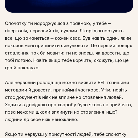
Спочатку ти народжуєшся з травмою, у тебе —
гіпертонія, нервовий тік, судоми. Лікарі діагностують
все, що заманеться — кожен своє. Був навіть один, який
наказав мені припинити симулювати. Це перший поверх
ставлення, так би мовити: ти не знаєш, як довести, що
тобі погано. Навіть якщо тебе корчить, скажуть, що це
гра й показуха.
Але нервовий розлад ще можна виявити ЕЕГ та іншими
методами й довести, принаймні частково. Утім, навіть
стос документів ніяк не вплине на ставлення людей.
Ходити з довідкою про хворобу було якось не прийнято,
поза межами школи вплинути на ставлення іншої
людини до себе ніяк неможливо.
Якщо ти нервуєш у присутності людей, тебе спочатку