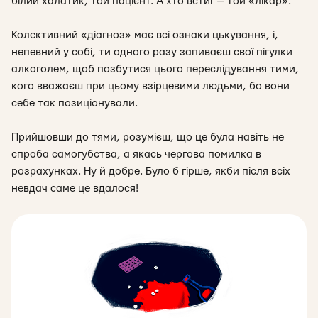
білий халатик, той пацієнт. А хто встиг — той «лікар».
Колективний «діагноз» має всі ознаки цькування
, і,
непевний у собі, ти одного разу запиваєш свої пігулки
алкоголем, щоб позбутися цього переслідування тими,
кого вважаєш при цьому взірцевими людьми, бо вони
себе так позиціонували.
Прийшовши до тями, розумієш, що це була навіть не
спроба самогубства, а якась чергова помилка в
розрахунках. Ну й добре. Було б гірше, якби після всіх
невдач саме це вдалося!