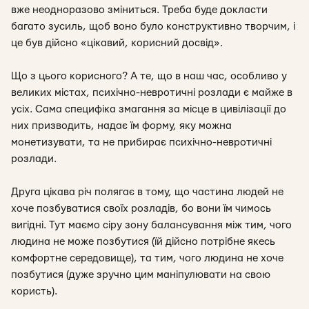
вже неодноразово зміниться. Треба буде докласти
багато зусиль, щоб воно було конструктивно творчим, і
це був дійсно «цікавий, корисний досвід».
Що з цього корисного? А те, що в наш час, особливо у
великих містах,
психічно-невротичні розлади є майже в
усіх
. Сама специфіка змагання за місце в цивілізації до
них призводить, надає їм форму, яку можна
монетизувати, та не прибирає психічно-невротичні
розлади.
Друга цікава річ полягає в тому, що частина людей не
хоче позбуватися своїх розладів, бо вони їм чимось
вигідні. Тут маємо сіру зону балансування між тим, чого
людина не може позбутися (їй дійсно потрібне якесь
комфортне середовище), та тим, чого людина не хоче
позбутися (дуже зручно цим маніпулювати на свою
користь).