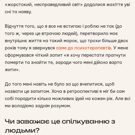
«жорстокий, несправедливий світ» додалися жахіття уві
сні та наяву.
Відчуття того, що я все не встигаю і роблю не так (до
того ж, через це втрачаю людей), перетворило моє
внутрішнє життя на такий морок, що трохи більше двох
років тому я звернувся
саме до психотерапевтів
. У мене
сформувався чіткий запит
«я хочу перестати прагнути
померти та знайти те, заради чого мені дійсно варто
жити»
.
До того мені навіть не було за що вчепитися, щоб
назвати це запитом. Хоча в ретроспективі я міг би сам
собі порадити кілька можливих ідей на кожен рік. Але всі
ми володіємо заднім розумом.
Чи заважає це спілкуванню з
людьми?