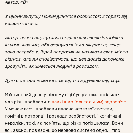
Автор: «В»
У цьому випуску Психеї ділимося особистою історією від
нашого читача.
Автор зазначив, що хоче поділитися своєю історією з
іншими людьми, аби спонукати їх до лікування, якщо
така потреба є. Герой попросив не називати своє ім’я та
діагноз, але ми сподіваємося, що цей досвід допоможе
зрозуміти, як живеться людині з розладом.
Думка автора може не співпадати з думкою редакції.
Мій типовий день у різному віці був різним, оскільки я
мав різні проблеми із
психічним (ментальним) здоров’ям
.
У мене є все: і проблеми власне нервової системи,
помітні в моториці, і розлади особистості, і когнітивні
недоліки, такі, як пам’ять, що різко погіршилася. Вони
всі, звісно, пов’язані, бо нервова система одна, і тіло