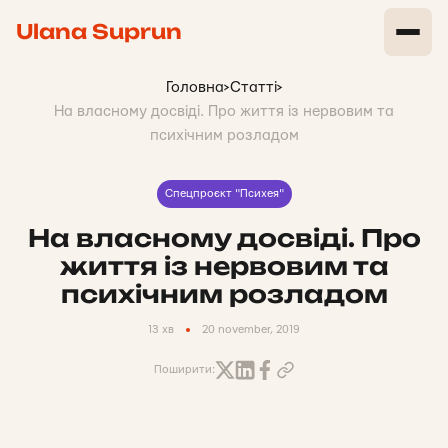
Ulana Suprun
Головна
>
Статті
>
На власному досвіді. Про життя із нервовим та
психічним розладом
Спецпроєкт "Психея"
На власному досвіді. Про
життя із нервовим та
психічним розладом
13 хв
20 november, 2019
Поширити: