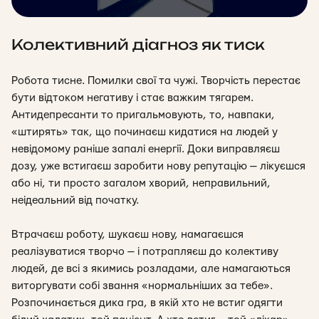
Колективний діагноз як тиск
Робота тисне. Помилки свої та чужі. Творчість перестає
бути відтоком негативу і стає важким тягарем.
Антидепресанти то пригальмовують, то, навпаки,
«штирять» так, що починаєш кидатися на людей у
невідомому раніше запалі енергії. Доки виправляєш
дозу, уже встигаєш заробити нову репутацію — лікуєшся
або ні, ти просто загалом хворий, неправильний,
неідеальний від початку.
Втрачаєш роботу, шукаєш нову, намагаєшся
реалізуватися творчо — і потрапляєш до колективу
людей, де всі з якимись розладами, але намагаються
виторгувати собі звання «нормальніших за тебе».
Розпочинається дика гра, в якій хто не встиг одягти