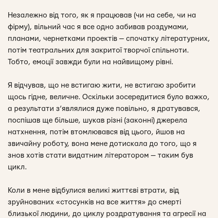
Незалежно від того, як я працював (чи на себе, чи на
фірму), вільний час я все одно забивав роздумами,
планами, чернетками проектів — спочатку літературних,
потім театральних для закритої творчої спільноти.
Тобто, емоції завжди були на найвищому рівні.
Я відчував, що не встигаю жити, не встигаю зробити
щось гідне, величне. Оскільки зосередитися було важко,
а результати з’являлися дуже повільно, я дратувався,
поспішав ще більше, шукав різні (законні) джерела
натхнення, потім втомлювався від цього, йшов на
звичайну роботу, вона мене дотискала до того, що я
знов хотів стати видатним літератором — таким був
цикл.
Коли в мене відбулися великі життєві втрати, від
зруйнованих «стосунків на все життя» до смерті
близької людини, до циклу роздратування та агресії на