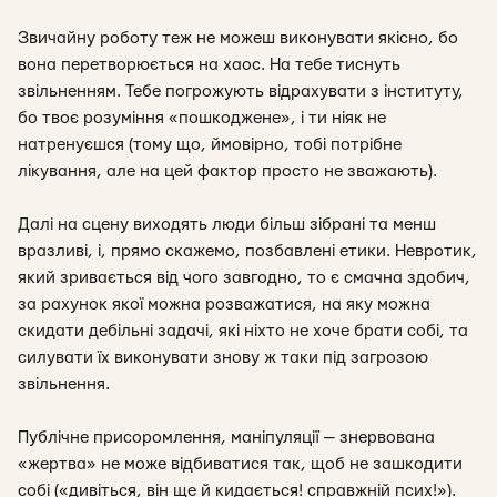
Звичайну роботу теж не можеш виконувати якісно, бо
вона перетворюється на хаос. На тебе тиснуть
звільненням. Тебе погрожують відрахувати з інституту,
бо твоє розуміння «пошкоджене», і ти ніяк не
натренуєшся (тому що, ймовірно, тобі потрібне
лікування, але на цей фактор просто не зважають).
Далі на сцену виходять люди більш зібрані та менш
вразливі, і, прямо скажемо, позбавлені етики. Невротик,
який зривається від чого завгодно, то є смачна здобич,
за рахунок якої можна розважатися, на яку можна
скидати дебільні задачі, які ніхто не хоче брати собі, та
силувати їх виконувати знову ж таки під загрозою
звільнення.
Публічне присоромлення, маніпуляції — знервована
«жертва» не може відбиватися так, щоб не зашкодити
собі («дивіться, він ще й кидається! справжній псих!»).