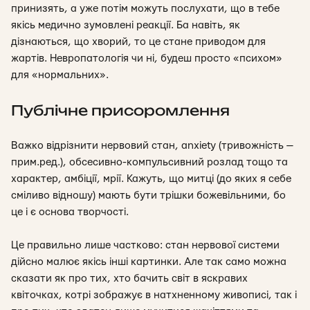
принизять, а уже потім можуть послухати, що в тебе
якісь медично зумовлені реакції. Ба навіть, як
дізнаються, що хворий, то це стане приводом для
жартів. Невропатологія чи ні, будеш просто «психом»
для «нормальних».
Публічне присоромлення
Важко відрізнити нервовий стан, anxiety (тривожність —
прим.ред.), обсесивно-компульсивний розлад тощо та
характер, амбіції, мрії. Кажуть, що митці (до яких я себе
сміливо відношу) мають бути трішки божевільними, бо
це і є основа творчості.
Це правильно лише частково: стан нервової системи
дійсно малює якісь інші картинки. Але так само можна
сказати як про тих, хто бачить світ в яскравих
квіточках, котрі зображує в натхненному живописі, так і