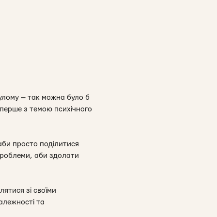
нулому — так можна було б
 вперше з темою психічного
, аби просто поділитися
проблеми, аби здолати
лятися зі своїми
алежності та