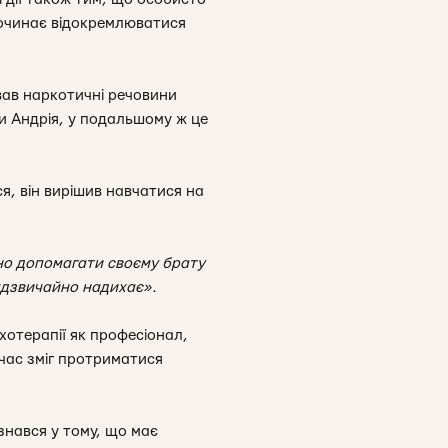
починає відокремлюватися
вав наркотичні речовини
и Андрія, у подальшому ж це
я, він вирішив навчатися на
но допомагати своєму брату
 надзвичайно надихає».
хотерапії як професіонал,
 час зміг протриматися
знався у тому, що має