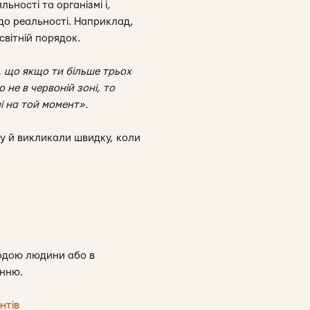
ьності та організмі і,
 до реальності. Наприклад,
світній порядок.
и, що якщо ти більше трьох
 не в червоній зоні, то
ні на той момент».
у й викликали швидку, коли
годою людини або в
енню.
нтів