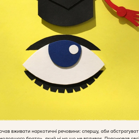
 почав вживати наркотичні речовини: спершу, аби абстрагувати
молодшого брата», який ні на що не впливає. Пояснював свої