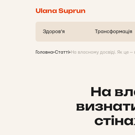
Ulana Suprun
Здоров’я
Трансформація
Головна
>
Статті
>
На власному досвіді. Як це —
На вл
визнати
стіна