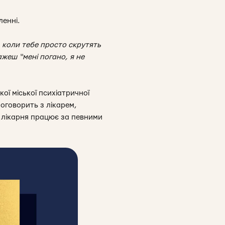
ленні.
, коли тебе просто скрутять
ажеш “мені погано, я не
кої міської психіатричної
поговорить з лікарем,
а лікарня працює за певними