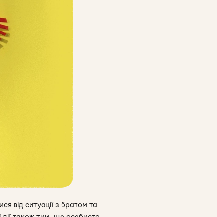
ся від ситуації з братом та
 дії також тим, що особисто