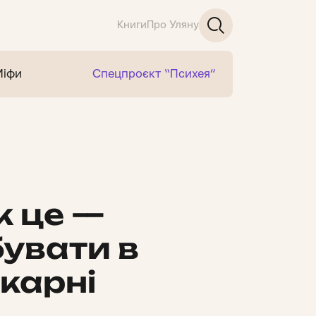
Книги
Про Уляну
Міфи
Спецпроєкт “Психея”
к це —
бувати в
ікарні