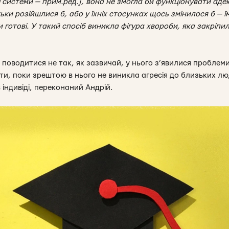
ї системи — прим.ред.], вона не змогла би функціонувати аде
ьки розійшлися б, або у їхніх стосунках щось змінилося б — ї
и готові. У такий спосіб виникла фігура хвороби, яка закріп
поводитися не так, як зазвичай, у нього з’явилися проблеми 
єти, поки зрештою в нього не виникла агресія до близьких л
 індивіді
, переконаний Андрій.