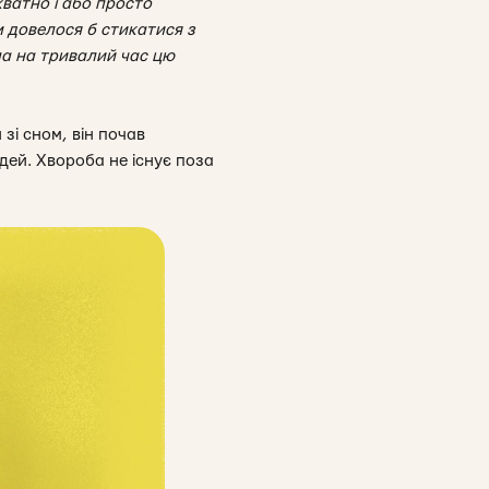
кватно і або просто
м довелося б стикатися з
ила на тривалий час цю
зі сном, він почав
юдей.
Хвороба не існує поза