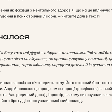
ення як фахівця з ментального здоров’я, що на це вплинуло т
вання в психіатричній лікарні, — читайте далі в тексті.
иналося
, і з боку тата мої дідусі — обидва — алкозалежні. Тобто мої б
д цього ніхто не лікувався, не пропрацьовував у психології, ц
 досконало, гарно зійшлися, народили діточок й існували на
.
иналося років зо п’ятнадцять тому. Його старший брат на то
и. Андрій пояснює це процесом сепарації (розділення) в сімей
ють. Але родинний досвід і простір, в якому виховувалися ч
 його брату діагностували психічний розлад.