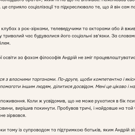
це сприяло соціалізації та підкреслювало те, що й він сам 
х клубах з рок-зірками, телеведучими та акторами або й вжи
у тривалий час будувалися його соціальні зв’язки. За словам
блем.
 освіти за фахом філософія Андрій не зміг працевлаштуватис
я з власними тарганами. По-друге, щоби компетентно і якіс
допомагати іншим людям, ділитися досвідом. Мені це цікаво і
поживання. Коли ж усвідомив, що не може рухатися в бік пси
овини, вирішив покинути. Пробував тричі, і найдовше на той
 не зірвався.
и тому із супроводом та підтримкою батьків, яким Андрій зі