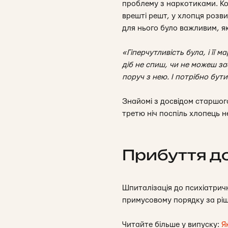
проблему з наркотиками. Кол
врешті решт, у хлопця розви
для нього було важливим, я
«Гіперчутливість була, і її 
діб не спиш, чи не можеш за
поруч з нею. І потрібно бути
Знайомі з досвідом старшог
третю ніч поспіль хлопець не
Прибуття до
Шпиталізація до психіатрич
примусовому порядку за ріше
Читайте більше у випуску:
Я