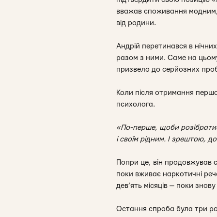
вважав споживання модним, 
від родини.
Андрій перетинався в нічни
разом з ними. Саме на цьом
призвело до серйозних про
Коли після отримання першої
психолога.
«По-перше, щоби розібратис
і своїм рідним. І зрештою, 
Попри це, він продовжував с
поки вживає наркотичні реч
дев’ять місяців — поки знову
Остання спроба була три рок