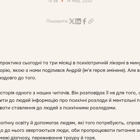
15 хв
14 may, 2020
Поширити:
актика сьогодні та три місяці в психіатричній лікарні в ми
рію, якою з нами поділився Андрій (ім’я героя змінене). Але
задовго до того.
сторія одного з наших читачів. Він розповідає її не для того
сити до людей інформацію про психічні розлади й ментальні 
увати ставлення до людей з психічними розладами.
логічну освіту й допомагає людям, які того потребують, справ
що до нього звертаються люди, аби пропрацювати питання з
межі діагнозу, переживання трауру й горя.