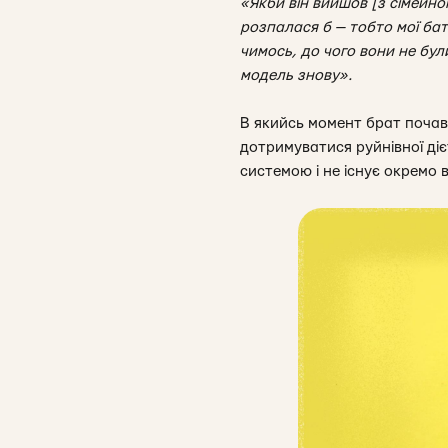
«Якби він вийшов [з сімейно
розпалася б — тобто мої бат
чимось, до чого вони не бул
модель знову».
В якийсь момент брат почав 
дотримуватися руйнівної ді
системою і не існує окремо в