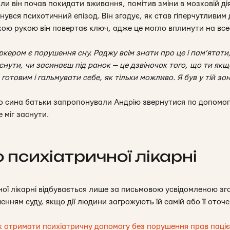
и він почав покидати вживання, помітив зміни в мозковій діял
нувся психотичний епізод. Він згадує, як став гіперчутливим
кою рукою він повертає ключ, адже це могло вплинути на все
маркером є порушення сну. Раджу всім знати про це і пам’ятат
снути, чи засинаєш під ранок — це дзвіночок того, що ти якщо
 готовим і гальмувати себе, як тільки можливо. Я був у тій зо
о сина батьки запропонували Андрію звернутися по допомог
 міг заснути.
 психіатричної лікарні
ної лікарні відбувається лише за письмовою усвідомленою з
нням суду, якщо дії людини загрожують їй самій або її оточ
к отримати психіатричну допомогу без порушення прав паціє