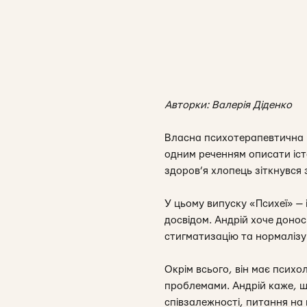
Авторки: Валерія Діденко
Власна психотерапевтична пр
одним реченням описати істо
здоров’я хлопець зіткнувся 
У цьому випуску «Психеї» — і
досвідом. Андрій хоче доно
стигматизацію та нормаліз
Окрім всього, він має психо
проблемами. Андрій каже, 
співзалежності, питання на 