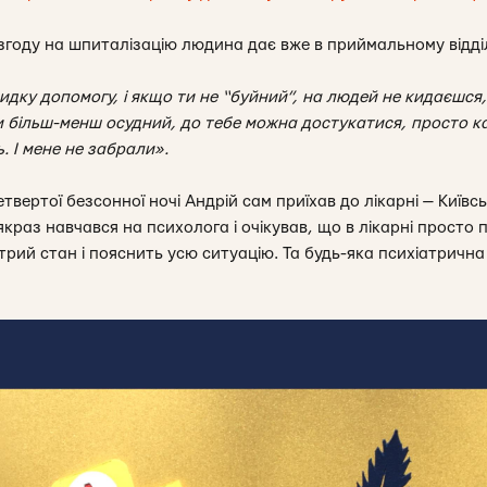
згоду на шпиталізацію людина дає вже в приймальному відді
идку допомогу, і якщо ти не “буйний”, на людей не кидаєшся
ти більш-менш осудний, до тебе можна достукатися, просто к
. І мене не забрали».
твертої безсонної ночі Андрій сам приїхав до лікарні — Київсь
і якраз навчався на психолога і очікував, що в лікарні просто 
трий стан і пояснить усю ситуацію. Та будь-яка психіатричн