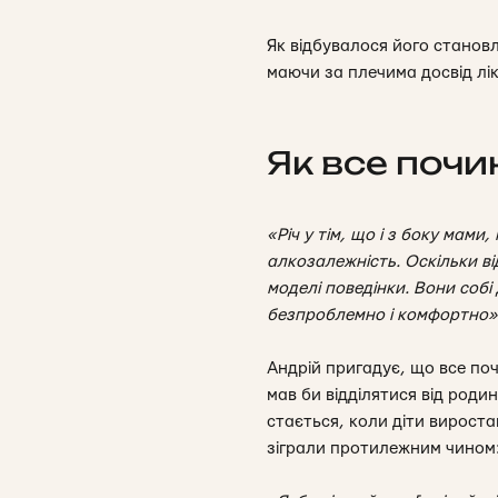
Як відбувалося його становл
маючи за плечима досвід ліку
Як все поч
«Річ у тім, що і з боку мами
алкозалежність. Оскільки ві
моделі поведінки. Вони собі
безпроблемно і комфортно»
Андрій пригадує, що все поч
мав би відділятися від родин
стається, коли діти вироста
зіграли протилежним чином: