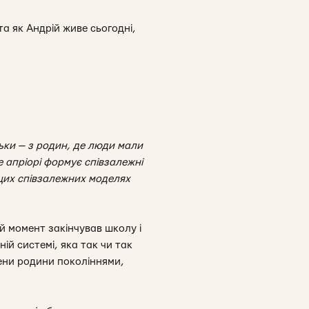
а як Андрій живе сьогодні,
атьки — з родин, де люди мали
е апріорі формує співзалежні
 цих співзалежних моделях
й момент закінчував школу і
ній системі, яка так чи так
лени родини поколіннями,