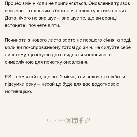
Процес змін ніколи не припиняється. Оновлення триває
весь час — головним є бажання налаштуватися на них.
Дата нічого не вирішує — вирішує те, що ви вранці
встанете і почнете діяти.
Починати з нового листа варто не першого січня, а тоді,
коли ви по-справжньому готові до змін. Не силуйте себе
лиш тому, що кругла дата видається красивою і
символічною для початку оновлення.
P.S. І пам’ятайте, що за 12 місяців ви захочете підбити
підсумки року — нехай це буде для вас додатковою
мотивацією.
Поширити: