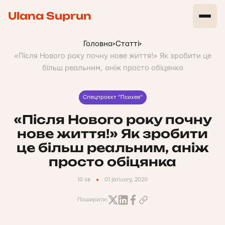
Ulana Suprun
Головна
>
Статті
>
«Після Нового року почну нове життя!» Як зробити це
більш реальним, аніж просто обіцянка
Спецпроєкт "Психея"
«Після Нового року почну
нове життя!» Як зробити
це більш реальним, аніж
просто обіцянка
10 хв
01 january, 2020
Поширити: