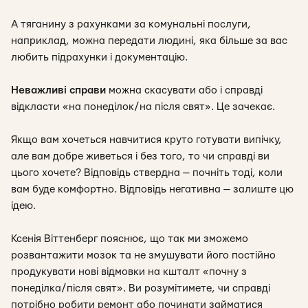
А тяганину з рахунками за комунальні послуги,
наприклад, можна передати людині, яка більше за вас
любить підрахунки і документацію.
Неважливі справи
можна скасувати або і справді
відкласти «на понеділок/на після свят». Це зачекає.
Якщо вам хочеться навчитися круто готувати випічку,
але вам добре живеться і без того, то чи справді ви
цього хочете? Відповідь ствердна — почніть тоді, коли
вам буде комфортно. Відповідь негативна — залиште цю
ідею.
Ксенія Віттенберг пояснює, що так ми зможемо
розвантажити мозок та не змушувати його постійно
продукувати нові відмовки на кшталт «почну з
понеділка/після свят». Ви розумітимете, чи справді
потрібно робити ремонт або починати займатися