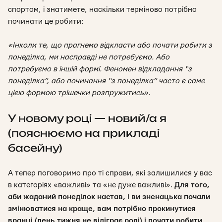
спортом, і знатимете, наскільки терміново потрібно
починати це робити:
«Інколи те, що прагнемо відкласти або почати робити з
понеділка, ми насправді не потребуємо. Або
потребуємо в іншій формі. Феномен відкладання “з
понеділка”, або починання “з понеділка” часто є саме
цією формою трішечки розпружитись».
У новому році — новий/а я
(пояснюємо на прикладі
басейну)
А тепер поговоримо про ті справи, які залишилися у вас
в категоріях «важливі» та «не дуже важливі».
Для того,
аби жаданий понеділок настав, і ви зненацька почали
змінюватися на краще, вам потрібно прокинутися
вранці (день тижня не відіграє ролі) і почати робити