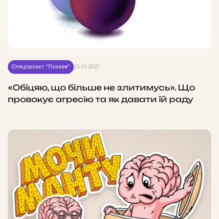
Спецпроєкт "Психея"
22.01.2021
«Обіцяю, що більше не злитимусь». Що
провокує агресію та як давати їй раду