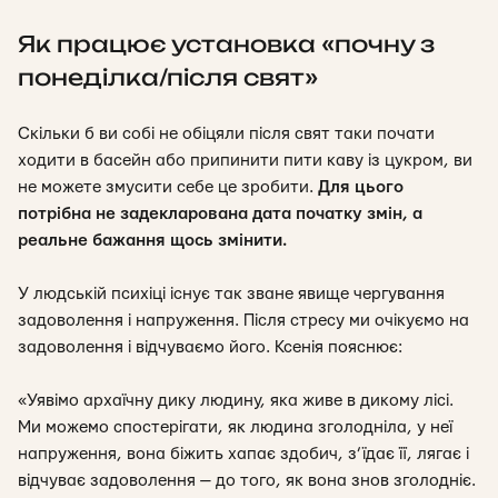
Як працює установка «почну з
понеділка/після свят»
Скільки б ви собі не обіцяли після свят таки почати
ходити в басейн або припинити пити каву із цукром, ви
не можете змусити себе це зробити.
Для цього
потрібна не задекларована дата початку змін, а
реальне бажання щось змінити.
У людській психіці існує так зване явище чергування
задоволення і напруження. Після стресу ми очікуємо на
задоволення і відчуваємо його. Ксенія пояснює:
«Уявімо архаїчну дику людину, яка живе в дикому лісі.
Ми можемо спостерігати, як людина зголодніла, у неї
напруження, вона біжить хапає здобич, з’їдає її, лягає і
відчуває задоволення — до того, як вона знов зголодніє.