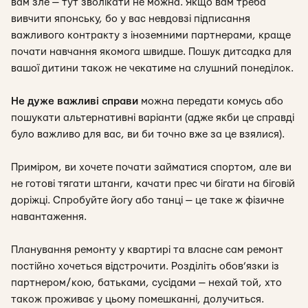
вам зле — тут зволікати не можна. Якщо вам треба
вивчити японську, бо у вас невдовзі підписання
важливого контракту з іноземними партнерами, краще
почати навчання якомога швидше. Пошук дитсадка для
вашої дитини також не чекатиме на слушний понеділок.
Не дуже важливі справи
можна передати комусь або
пошукати альтернативні варіанти (адже якби це справді
було важливо для вас, ви би точно вже за це взялися).
Приміром, ви хочете почати займатися спортом, але ви
не готові тягати штанги, качати прес чи бігати на біговій
доріжці
. Спробуйте йогу або танці — це таке ж фізичне
навантаження.
Планування ремонту у квартирі та власне сам ремонт
постійно хочеться відстрочити. Розділіть обов’язки із
партнером/кою, батьками, сусідами — нехай той, хто
також проживає у цьому помешканні, долучиться.