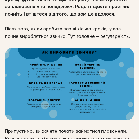
заплановане «на понеділок».
Рецепт щастя простий:
почніть і втіштеся від того, що вам це вдалося
.
Після того, як ви зробите перші кілька кроків, у вас
почне вироблятися звичка. Тут головне — регулярність.
Припустимо, ви хочете почати займатися плаванням.
Ввечері ходити в басейн ви не зможете, а тому єдиний