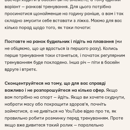
варіант — ранкові тренування. Для цього потрібно
просинатися щонайменше на годину раніше, а вам і так
складно змусити себе вставати з ліжка. Маємо для вас
кілька порад щодо того, як таки почати:
Поставте на ранок будильник
і підіть на плавання
(ми
не обіцяємо, що це вдасться із першого разу). Колись
перше тренування таки станеться, і початок регулярним
тренуванням буде покладено. Інша річ — піти в басейн
вдруге і втретє.
Сконцентруйтеся на тому, що для вас справді
важливо і не розпорошуйтеся на кілька сфер.
Якщо
вам потрібно на спорт — йдіть. Якщо ви хочете схуднути,
набрати масу або покращити здоров’я, почніть
займатися, а не дивіться на YouTube відео про те, як
правильно робити розминку перед тренуванням. Проте
якщо вже дивитеся такий ролик — паралельно