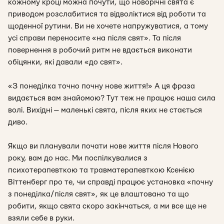
кожному кроці можна почути, що новорічні свята є
приводом розслабитися та відволіктися від роботи та
щоденної рутини. Ви не хочете напружуватися, а тому
усі справи переносите «на після свят». Та після
повернення в робочий ритм не вдається виконати
обіцянки, які давали «до свят».
«З понеділка точно почну нове життя!»
А ця фраза
видається вам знайомою? Тут теж не працює наша сила
волі. Вихідні — маленькі свята, після яких не стається
диво.
Якщо ви планували почати нове життя після Нового
року, вам до нас. Ми поспілкувалися з
психотерапевткою та травматерапевткою Ксенією
Віттенберг про те, чи справді працює установка «почну
з понеділка/після свят», як це влаштовано та що
робити, якщо свята скоро закінчаться, а ми все ще не
взяли себе в руки.