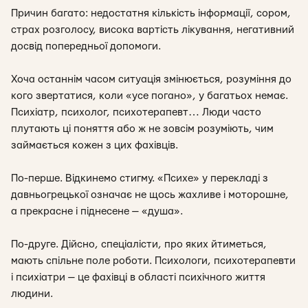
Причин багато: недостатня кількість інформації, сором,
страх розголосу, висока вартість лікування, негативний
досвід попередньої допомоги.
Хоча останнім часом ситуація змінюється, розуміння до
кого звертатися, коли «усе погано», у багатьох немає.
Психіатр, психолог, психотерапевт… Люди часто
плутають ці поняття або ж не зовсім розуміють, чим
займається кожен з цих фахівців.
По-перше. Відкинемо стигму. «Психе» у перекладі з
давньогрецької означає не щось жахливе і моторошне,
а прекрасне і піднесене — «душа».
По-друге. Дійсно, спеціалісти, про яких йтиметься,
мають спільне поле роботи
. Психологи, психотерапевти
і психіатри — це фахівці в області психічного життя
людини.