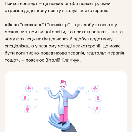
Психотераперт — це психолог або психіатр, який
отримав додаткову освіту в галузі психотерапії.
«
Якщо “психолог” і “психіатр” — це здобута освіта у
межах системи вищої освіти, то психотерапевт — це те,
чому фахівець потім довчився й здобув додаткову
спеціалізацію у певному методі психотерапії. Це може
бути когнітивно-поведінкова терапія, гештальт-терапія
тощо
»
, — пояснює Віталій Климчук.