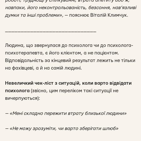
роботі, труднощі у спілкуванні, втрата апетиту або ж,
навпаки, його неконтрольованість, безсоння, нав’язливі
думки та інші проблеми»,
—
пояснює Віталій Климчук.
_____________________________
Людина, що звернулася до психолога чи до психолога-
психотерапевта, є його клієнтом, а не пацієнтом.
Відповідальність за кінцевий результат лежить не тільки
на фахівцеві, а й на самій людині.
Невеличкий чек-ліст з ситуацій, коли варто відвідати
психолога
(звісно, цим переліком такі ситуації не
вичерпуються)
:
— «Мені складно пережити втрату близької людини»
— «Не можу зрозуміти, чи варто зберігати шлюб»