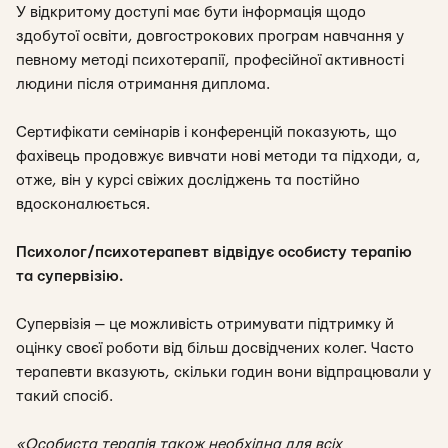
У відкритому доступі має бути інформація щодо
здобутої освіти, довгострокових програм навчання у
певному методі психотерапії, професійної активності
людини після отримання диплома.
Сертифікати семінарів і конференцій показують, що
фахівець
продовжує вивчати нові методи та підходи
, а,
отже, він у курсі свіжих досліджень та постійно
вдосконалюється.
Психолог/психотерапевт відвідує особисту терапію
та супервізію.
Супервізія
—
це можливість отримувати підтримку й
оцінку своєї роботи від більш досвідчених колег. Часто
терапевти вказують, скільки годин вони відпрацювали у
такий спосіб.
«Особиста терапія також необхідна для всіх