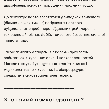
шизофренія, психози, порушення мислення тощо.
До психіатра варто звертатися у випадках тривалого
(більше кількох тижнів) погіршення настрою,
суїцидальних спроб, параноїдальних ідей, марення і
галюцинацій, різних фобій, тривалого безсоння, сильної
тривоги тощо.
Також психіатр у тандемі з лікарем-наркологом
займається лікуванням алко- і наркозалежностей.
Методи можуть бути дуже різноманітними: це і
медикаментозне лікування, і фізіопроцедури, і
спеціальні психотерапевтичні техніки.
_____________________________
Хто такий психотерапевт?