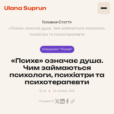
Ulana Suprun
Головна
>
Статті
>
«Психе» означає душа. Чим займаються психологи,
психіатри та психотерапевти
Спецпроєкт "Психея"
«Психе» означає душа.
Чим займаються
психологи, психіатри та
психотерапевти
10 хв
23 october, 2019
Поширити: