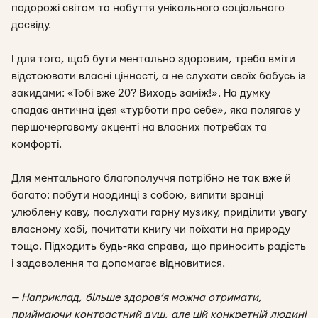
подорожі світом та набуття унікального соціального
досвіду.
І для того, щоб бути ментально здоровим, треба вміти
відстоювати власні цінності, а не слухати своїх бабусь із
закидами: «
Тобі вже 20? Виходь заміж!
». На думку
спадає антична ідея «турботи про себе», яка полягає у
першочерговому акценті на власних потребах та
комфорті.
Для ментального благополуччя потрібно не так вже й
багато: побути наодинці з собою, випити вранці
улюблену каву, послухати гарну музику, приділити увагу
власному хобі, почитати книгу чи поїхати на природу
тощо. Підходить будь-яка справа, що приносить радість
і задоволення та допомагає відновитися.
— Наприклад, більше здоров’я можна отримати,
приймаючи контрастний душ, але цій конкретній людині