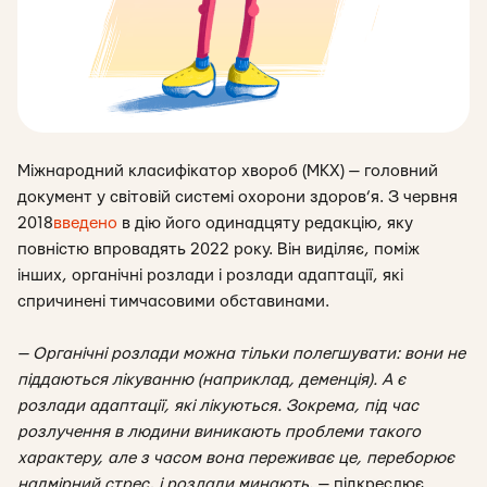
Міжнародний класифікатор хвороб (МКХ) — головний
документ у
світовій
системі охорони здоров’я. З червня
2018
введено
в дію його одинадцяту редакцію, яку
повністю впровадять 2022 року. Він
виділяє, поміж
інших, органічні розлади і розлади адаптації, які
спричинені тимчасовими обставинами.
— Органічні розлади можна тільки полегшувати: вони не
піддаються лікуванню (наприклад, деменція). А є
розлади адаптації, які лікуються. Зокрема, під час
розлучення в людини виникають проблеми такого
характеру, але з часом вона переживає це, переборює
надмірний стрес, і розлади минають
, — підкреслює