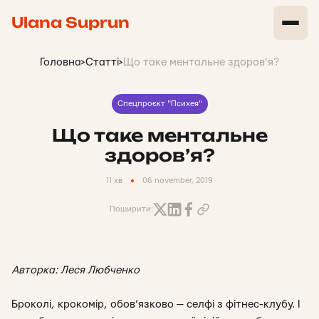
Ulana Suprun
Головна
>
Статті
>
Що таке ментальне здоров’я?
Спецпроєкт "Психея"
Що таке ментальне
здоров’я?
11 хв
06 november, 2019
Поширити:
Авторка: Леся Любченко
Броколі, крокомір, обов’язково — селфі з фітнес-клубу. І