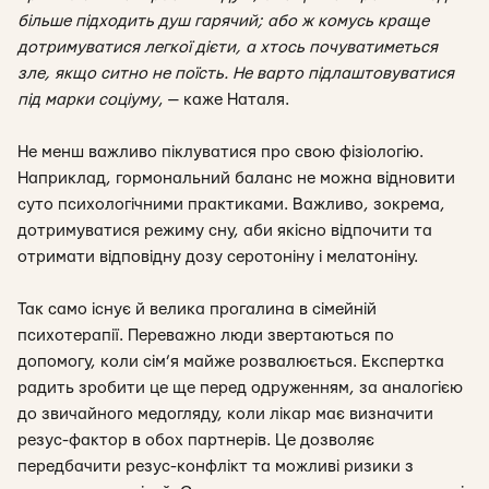
більше підходить душ гарячий; або ж комусь краще
дотримуватися легкої дієти, а хтось почуватиметься
зле, якщо ситно не поїсть. Не варто підлаштовуватися
під марки соціуму
, — каже Наталя.
Не менш важливо піклуватися про свою фізіологію.
Наприклад, гормональний баланс не можна відновити
суто психологічними практиками. Важливо, зокрема,
дотримуватися режиму сну, аби якісно відпочити та
отримати відповідну дозу серотоніну і мелатоніну.
Так само існує й велика прогалина в сімейній
психотерапії. Переважно люди звертаються по
допомогу, коли сім’я майже розвалюється. Експертка
радить зробити це ще перед одруженням, за аналогією
до звичайного медогляду, коли лікар має визначити
резус-фактор в обох партнерів. Це дозволяє
передбачити резус-конфлікт та можливі ризики з