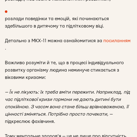
розлади поведінки та емоцій, які починаються
здебільшого в дитячому та підлітковому віці.
Детально з МКХ-11 можна ознайомитися за
посиланням
.
Важливо розуміти й те, що в процесі індивідуального
розвитку організму людина неминуче стикається з
віковими кризами:
— Їх не лікують: їх треба вміти пережити. Наприклад, під
час підліткової кризи гормони не дають дитині бути
спокійною. З часом вона стане більш врівноваженою, її
цінності зміняться. Потрібно просто почекати
,
—
підкреслює фахівчиня.
Тому ментальне здоров’я — це не лише про відсутність