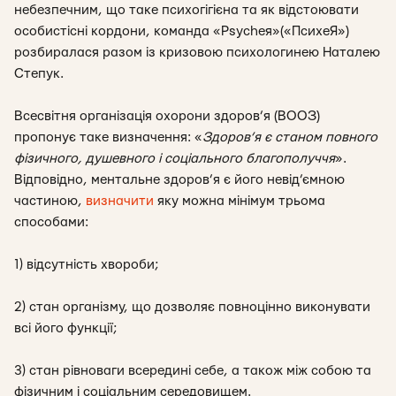
небезпечним, що таке психогігієна та як відстоювати
особистісні кордони, команда «Psycheя»(«ПсихеЯ»)
розбиралася разом із кризовою психологинею Наталею
Степук.
Всесвітня організація охорони здоров’я (ВООЗ)
пропонує таке визначення: «
Здоров’я є станом повного
фізичного, душевного і соціального благополуччя
».
Відповідно,
ментальне здоров’я є його невід’ємною
частиною,
визначити
яку можна мінімум трьома
способами:
1) відсутність хвороби;
2) стан організму, що дозволяє повноцінно виконувати
всі його функції;
3) стан рівноваги всередині себе, а також між собою та
фізичним і соціальним середовищем.