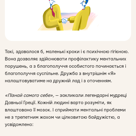
Такі, здавалося б, маленькі кроки і є психічною гігієною.
Вона дозволяє здійснювати профілактику ментальних
порушень, а з благополуччя особистого починається і
благополуччя суспільне. Дружба з внутрішнім «Я»
налаштовуватиме на дружній лад і з оточенням.
«Пізнай самого себе
»,
— закликали легендарні мудреці
Давньої Греції. Кожній людині варто розуміти, як
влаштовано її мозок. І сприймати ментальні проблеми
не з трепетним жахом чи цілковитою байдужістю, а
усвідомлено: