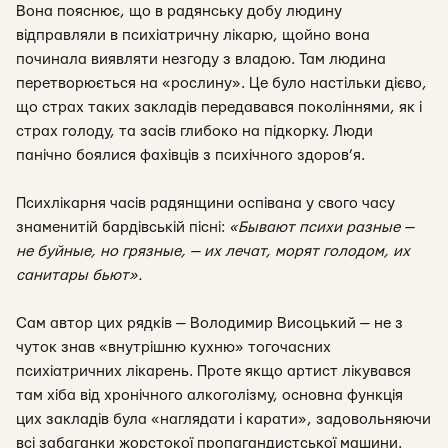
Вона пояснює, що в радянську добу людину
відправляли в психіатричну лікарю, щойно вона
починала виявляти незгоду з владою. Там людина
перетворюється на «рослину». Це було настільки дієво,
що страх таких закладів передавався поколіннями, як і
страх голоду, та засів глибоко на підкорку. Люди
панічно боялися фахівців з психічного здоров’я.
Психлікарня часів радянщини оспівана у свого часу
знаменитій бардівській пісні:
«
Бывают психи разные —
не буйные, но грязные, — их лечат, морят голодом, их
санитары бьют
».
Сам автор цих рядків — Володимир Висоцький — не з
чуток знав «внутрішню кухню» тогочасних
психіатричних лікарень. Проте якщо артист лікувався
там хіба від хронічного алкоголізму, основна функція
цих закладів була «наглядати і карати», задовольняючи
всі забаганки жорстокої пропагандистської машини.