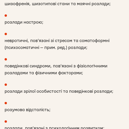
шизофренія, шизотипові стани та маячні
розлади;
розлади настрою;
невротичні, пов’язані зі стресом та соматоформні
(психосоматичні — прим. ред.) розлади;
поведінкові синдроми, пов’язані з фізіологічними
розладами та фізичними факторами;
розлади зрілої особистості та поведінкові розлади;
розумова відсталість;
розлади, пов’язані з психологічним розвитком;