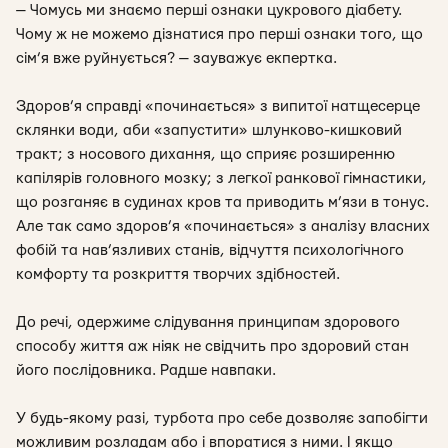
— Чомусь ми знаємо перші ознаки цукрового діабету.
Чому ж не можемо дізнатися про перші ознаки того, що
сім’я вже руйнується?
— зауважує екпертка.
Здоров’я справді «починається» з випитої натщесерце
склянки води, аби «запустити» шлунково-кишковий
тракт; з носового дихання, що сприяє розширенню
капілярів головного мозку; з легкої ранкової гімнастики,
що розганяє в судинах кров та приводить м’язи в тонус.
Але так само здоров’я «починається» з аналізу власних
фобій та нав’язливих станів, відчуття психологічного
комфорту та розкриття творчих здібностей.
До речі, одержиме слідування принципам здорового
способу життя аж ніяк не свідчить про здоровий стан
його послідовника. Радше навпаки.
У будь-якому разі, турбота про себе дозволяє запобігти
можливим розладам або і впоратися з ними. І якщо