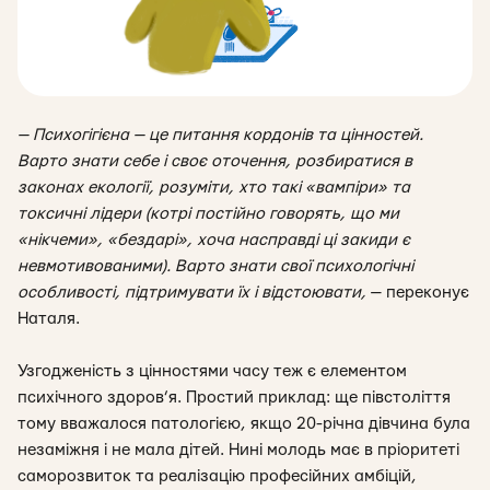
— Психогігієна — це питання кордонів та цінностей.
Варто знати себе і своє оточення, розбиратися в
законах екології, розуміти, хто такі «вампіри» та
токсичні лідери (котрі постійно говорять, що ми
«нікчеми», «бездарі», хоча насправді ці закиди є
невмотивованими). Варто знати свої психологічні
особливості, підтримувати їх і відстоювати
,
— переконує
Наталя.
Узгодженість з цінностями часу теж є елементом
психічного здоров’я. Простий приклад: ще півстоліття
тому вважалося патологією, якщо 20-річна дівчина була
незаміжня і не мала дітей. Нині молодь має в пріоритеті
саморозвиток та реалізацію професійних амбіцій,