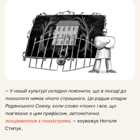
— У нашій культурі складно пояснити, що в поході до
психолога немає нічого страшного. Це радше спадок
Радянського Союзу, коли слово «псих» і все, що
пов’язано з цим префіксом, автоматично
асоціювалося з психіатрами
, — зауважує Наталя
Степук.