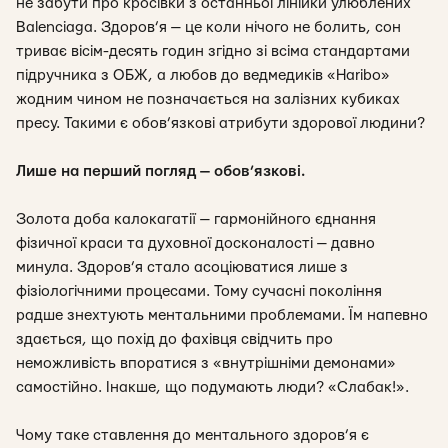
не забути про кросівки з останньої лінійки улюблених
Balenciaga. Здоров’я — це коли нічого не болить, сон
триває вісім-десять годин згідно зі всіма стандартами
підручника з ОБЖ, а любов до ведмедиків «Haribo»
жодним чином не позначається на залізних кубиках
пресу. Такими є обов’язкові атрибути здорової людини?
Лише на перший погляд — обов’язкові.
Золота доба калокагатії — гармонійного єднання
фізичної краси та духовної досконалості — давно
минула. Здоров’я стало асоціюватися лише з
фізіологічними процесами. Тому сучасні покоління
радше знехтують ментальними проблемами. Їм напевно
здається, що
похід до фахівця свідчить про
неможливість впоратися з «внутрішніми демонами»
самостійно
. Інакше, що подумають люди? «
Слабак!
».
Чому таке ставлення до ментального здоров’я є