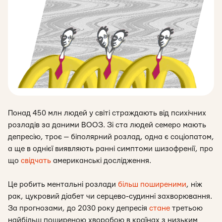
Понад 450 млн людей у світі страждають від психічних
розладів за даними ВООЗ. Зі ста людей семеро мають
депресію, троє — біполярний розлад, одна є соціопатом,
а ще в однієї виявляють ранні симптоми шизофренії, про
що
свідчать
американські дослідження.
Це робить ментальні розлади
більш поширеними
, ніж
рак, цукровий діабет чи серцево-судинні захворювання.
За прогнозами, до 2030 року депресія
стане
третьою
найбільш поширеною хворобою в країнах з низьким