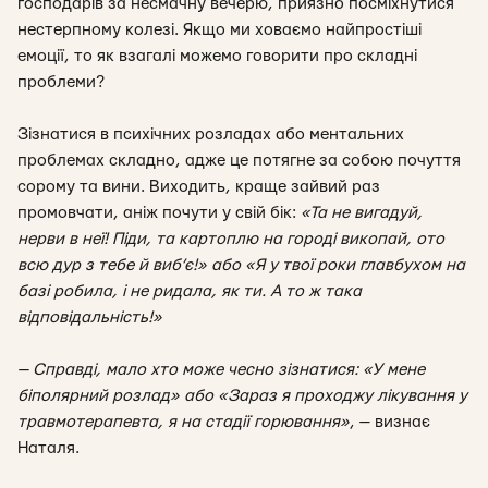
господарів за несмачну вечерю, приязно посміхнутися
нестерпному колезі.
Якщо ми ховаємо найпростіші
емоції, то як взагалі можемо говорити про складні
проблеми?
Зізнатися в психічних розладах або ментальних
проблемах складно, адже це потягне за собою почуття
сорому та вини. Виходить, краще зайвий раз
промовчати, аніж почути у свій бік:
«
Та не вигадуй,
нерви в неї! Піди, та картоплю на городі викопай, ото
всю дур з тебе й виб’є!» або «Я у твої роки главбухом на
базі робила, і не ридала, як ти. А то ж така
відповідальність!»
— Справді, мало хто може чесно зізнатися: «У мене
біполярний розлад» або «Зараз я проходжу лікування у
травмотерапевта, я на стадії горювання
»
, — визнає
Наталя.