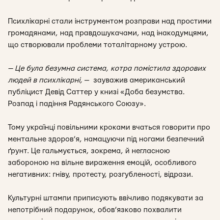
Психлікарні стали інструментом розправи над простими
громадянами, над правдошукачами, над інакодумцями,
що створювали проблеми тоталітарному устрою.
— Це була безумна система, котра помістила здорових
людей в психлікарні
,
— зауважив американський
публіцист Девід Саттер у книзі «
Доба безумства.
Розпад і падіння Радянського Союзу
».
Тому українці повільними кроками вчаться говорити про
ментальне здоров’я, намацуючи під ногами безпечний
ґрунт. Це гальмується, зокрема, й негласною
забороною на вільне вираження емоцій, особливого
негативних: гніву, протесту, розгубленості, відрази.
Культурні штампи приписують ввічливо подякувати за
непотрібний подарунок, обов’язково похвалити