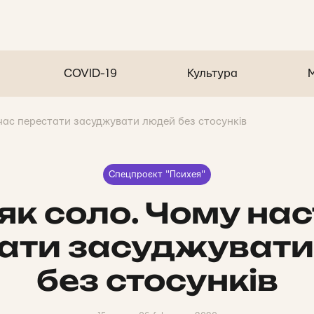
COVID-19
Культура
час перестати засуджувати людей без стосунків
Спецпроєкт "Психея"
як соло. Чому нас
ати засуджуват
без стосунків