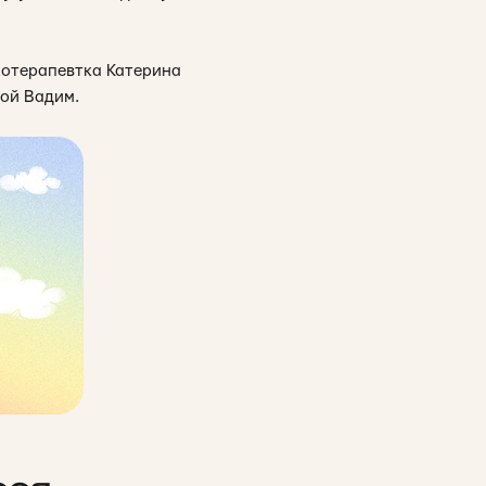
ихотерапевтка Катерина
рой Вадим.