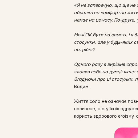
«Я не заперечую, що ще не 
абсолютно комфортно жити. 
немає на це часу. По-друге,
Мені ОК бути на самоті, і я 
стосунки, але у будь-яких с
потрібні?
Одного разу я вирішив спроб
зловив себе на думці: якщо 
Згадуючи про ці стосунки, п
Вадим.
Життя соло не означає повно
насичене, ніж у їхніх одруж
користь здорового егоїзму, 