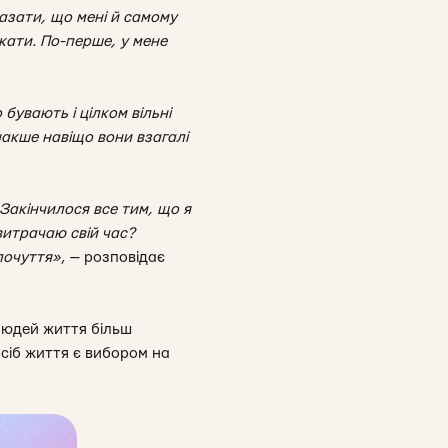
азати, що мені й самому
кати. По-перше, у мене
 бувають і цілком вільні
накше навіщо вони взагалі
 Закінчилося все тим, що я
 витрачаю свій час?
почуття»
,
— розповідає
людей життя більш
осіб життя є вибором на