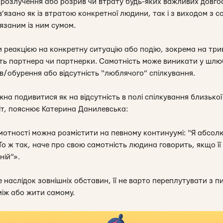
 розлучення або розрив чи втрату будь-яких важливих довго
’язано як із втратою конкретної людини, так і з виходом з со
язаним із ним сумом.
 реакцією на конкретну ситуацію або подію, зокрема на трив
ь партнера чи партнерки. Самотність може виникати у шлюб
ів/обурення або відсутність “люблячого” спілкування.
на подивитися як на відсутність в полі спілкування близько
іт, пояснює Катерина Данилевська:
тності можна розмістити на певному континуумі: “Я абсолю
То ж так, наче про свою самотність людина говорить, якщо її
ій”».
е наслідок зовнішніх обставин, її не варто переплутувати з 
іж або жити самому.