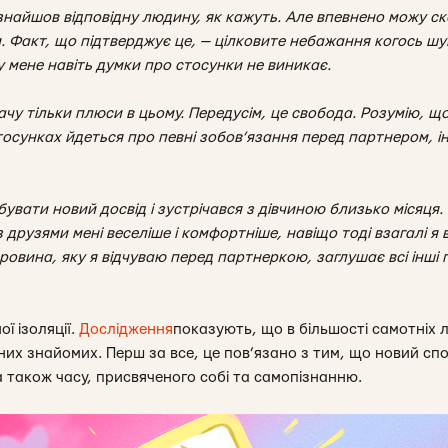
знайшов відповідну людину, як кажуть. Але впевнено можу ск
Факт, що підтверджує це, — цілковите небажання когось шу
 у мене навіть думки про стосунки не виникає.
бачу тільки плюси в цьому. Передусім, це свобода. Розумію, що
тосунках йдеться про певні зобов’язання перед партнером, і
увати новий досвід і зустрічався з дівчиною близько місяця.
з друзями мені веселіше і комфортніше, навіщо тоді взагалі я
ровина, яку я відчуваю перед партнеркою, заглушає всі інші 
ї ізоляції.
Дослідження
показують, що в більшості самотніх 
ених знайомих. Перш за все, це пов’язано з тим, що новий сп
а також часу, присвяченого собі та самопізнанню.