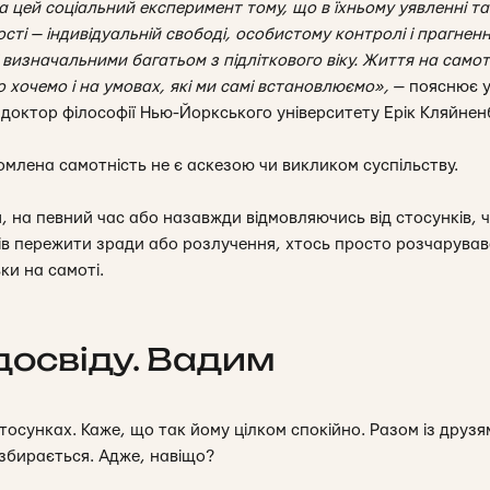
 цей соціальний експеримент тому, що в їхньому уявленні та
ті — індивідуальній свободі, особистому контролі і прагненн
і визначальними багатьом з підліткового віку. Життя на самот
 хочемо і на умовах, які ми самі встановлюємо»,
— пояснює у 
 доктор філософії Нью-Йоркського університету Ерік Кляйнен
омлена самотність не є аскезою чи викликом суспільству.
 на певний час або назавжди відмовляючись від стосунків, ч
мів пережити зради або розлучення, хтось просто розчарував
ки на самоті.
досвіду. Вадим
осунках. Каже, що так йому цілком спокійно. Разом із друзя
е збирається. Адже, навіщо?