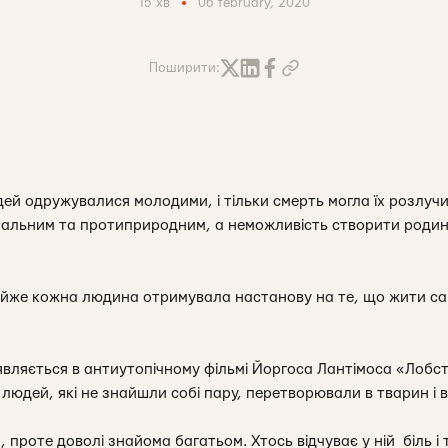
15 хв
06 february, 2020
Поширити:
й одружувалися молодими, і тільки смерть могла їх розлучит
інальним та протиприродним, а неможливість створити роди
йже кожна людина отримувала настанову на те, що жити сам
’являється в антиутопічному фільмі Йоргоса Лантімоса «Лобс
людей, які не знайшли собі пару, перетворювали в тварин і в
проте доволі знайома багатьом. Хтось відчуває у ній біль і ту