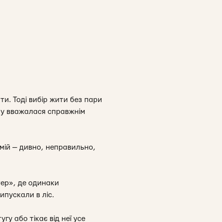
и. Тоді вибір жити без пари
ну вважалася справжнім
ій — дивно, неправильно,
тер», де одинаки
ипускали в ліс.
гу або тікає від неї усе