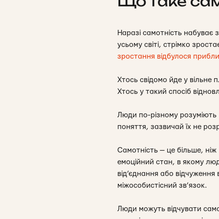
Що таке сам
Наразі самотність набуває зо
усьому світі, стрімко зроста
зростання відбулося прибли
Хтось свідомо йде у вільне 
Хтось у такий спосіб віднов
Люди по-різному розуміють 
поняття, зазвичай їх не роз
Самотність
— це більше, ні
емоційний стан, в якому люд
від’єднання або відчуження
міжособистісний зв’язок.
Люди можуть відчувати самот