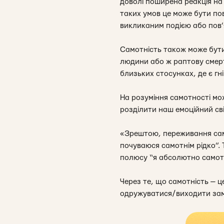
доволі поширена реакція на
таких умов це може бути пов
викликаним подією або пов’
Самотність також може бути
людини або ж раптову смерт
близьких стосунках, де є гн
На розуміння самотності мож
розділити наш емоційний св
«Зрештою, переживання само
почуваюся самотнім рідко”. 
полюсу “я абсолютно самотн
Через те, що самотність — ц
одружуватися/виходити зам