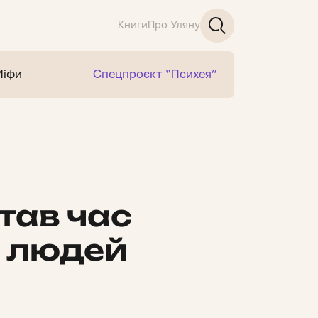
Книги
Про Уляну
Міфи
Спецпроєкт “Психея”
тав час
и людей