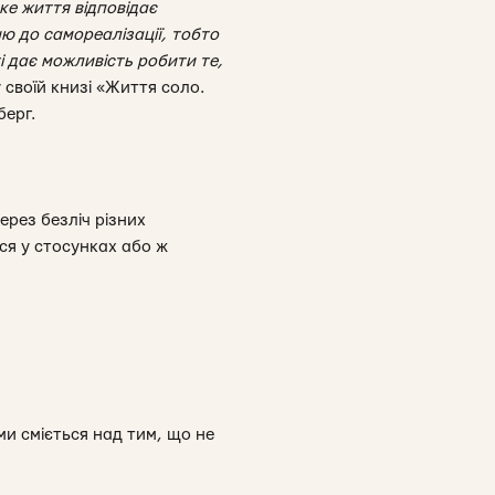
ке життя відповідає
ю до самореалізації, тобто
і дає можливість робити те,
своїй книзі «
Життя соло.
берг.
ерез безліч різних
ся у стосунках або ж
ми сміється над тим, що не