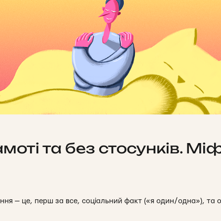
моті та без стосунків. Міф
ення
— це, перш за все, соціальний факт («
я один/одна»
), та