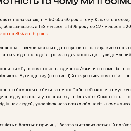
отність та чому ми її боїм
всім інших сенсів, ніж 50 або 60 років тому. Кількість людей
є, збільшившись з 153 мільйонів 1996 року до 277 мільйонів 20
зно на 80% за 15 років
.
плавання — відмовляється від стосунків та шлюбу, живе і наві
люється від попередніх травм, а для когось це — усвідомлений
поняття «бути самотньою людиною»/«жити на самоті» та само
різняють.
Бути одному (на самоті) й почуватися самотнім — не
ж просто бажання не бути в компанії або небажання комуніку
ина відчуває сильну порожнечу та ізоляцію. Самотність — це
 від інших людей, унаслідок чого важко або навіть неможлив
ність з багатьох причин, і багато життєвих ситуацій пов’яза