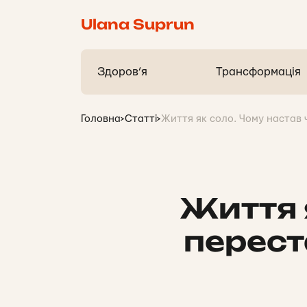
Ulana Suprun
Здоров’я
Трансформація
Головна
>
Статті
>
Життя як соло. Чому настав 
Життя 
перест