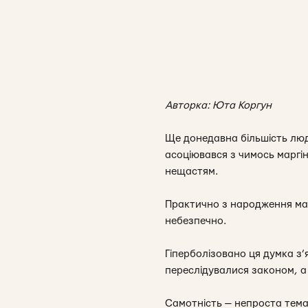
Авторка: Юта Коргун
Ще донедавна більшість люде
асоціювався з чимось марг
нещастям.
Практично з народження ма
небезпечно.
Гіперболізовано ця думка з
переслідувалися законом, а 
Самотність — непроста тема, 