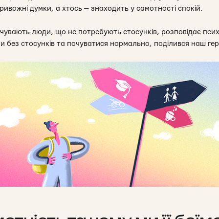
тривожні думки, а хтось — знаходить у самотності спокій.
ідчувають люди, що не потребують стосунків, розповідає пс
ти без стосунків та почуватися нормально, поділився наш ге