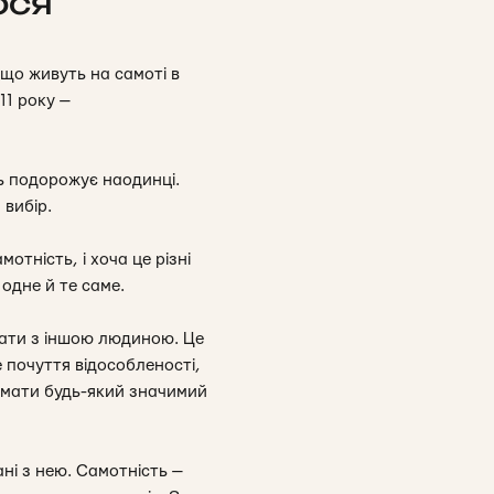
ося
, що живуть на самоті в
11 року —
ть подорожує наодинці.
 вибір.
тність, і хоча це різні
 одне й те саме.
вати з іншою людиною. Це
 почуття відособленості,
о мати будь-який значимий
ні з нею. Самотність —