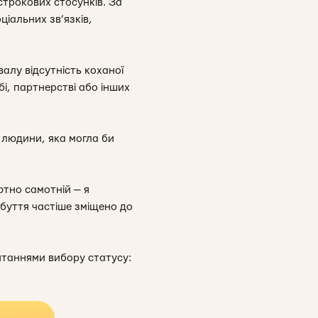
строкових стосунків. За
ціальних зв’язків,
алу відсутність коханої
і, партнерстві або інших
ї людини, яка могла би
тно самотній — я
 буття частіше зміщено до
питаннями вибору статусу: