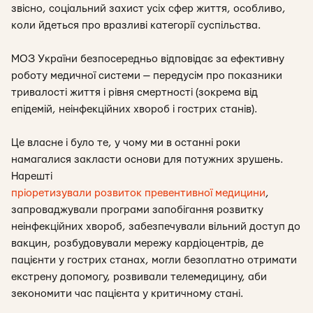
звісно, соціальний захист усіх сфер життя, особливо,
коли йдеться про вразливі категорії суспільства.
МОЗ України безпосередньо відповідає за ефективну
роботу медичної системи — передусім про показники
тривалості життя і рівня смертності (зокрема від
епідемій, неінфекційних хвороб і гострих станів).
Це власне і було те, у чому ми в останні роки
намагалися закласти основи для потужних зрушень.
Нарешті
пріоретизували розвиток превентивної медицини
,
запроваджували програми запобігання розвитку
неінфекційних хвороб, забезпечували вільний доступ до
вакцин, розбудовували мережу кардіоцентрів, де
пацієнти у гострих станах, могли безоплатно отримати
екстрену допомогу, розвивали телемедицину, аби
зекономити час пацієнта у критичному стані.