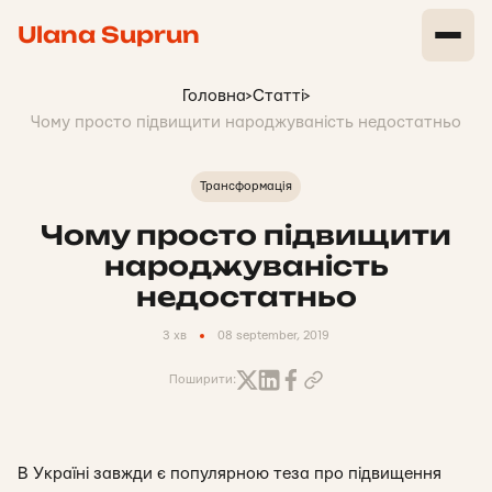
Ulana Suprun
Головна
>
Статті
>
Чому просто підвищити народжуваність недостатньо
Трансформація
Чому просто підвищити
народжуваність
недостатньо
3 хв
08 september, 2019
Поширити:
В Україні завжди є популярною теза про підвищення