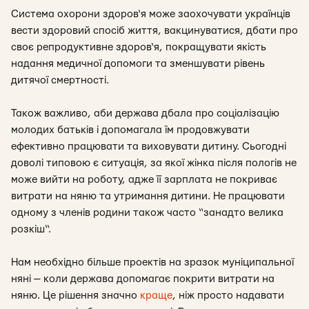
Система охорони здоров‘я може заохочувати українців
вести здоровий спосіб життя, вакцинуватися, дбати про
своє репродуктивне здоров‘я, покращувати якість
надання медичної допомоги та зменшувати рівень
дитячої смертності.
Також важливо, аби держава дбала про соціалізацію
молодих батьків і допомагала їм продовжувати
ефективно працювати та виховувати дитину. Сьогодні
доволі типовою є ситуація, за якої жінка після пологів не
може вийти на роботу, адже її зарплата не покриває
витрати на няню та утримання дитини. Не працювати
одному з членів родини також часто “занадто велика
розкіш“.
Нам необхідно більше проектів на зразок муніципальної
няні — коли держава допомагає покрити витрати на
няню. Це рішення значно
краще
, ніж просто надавати