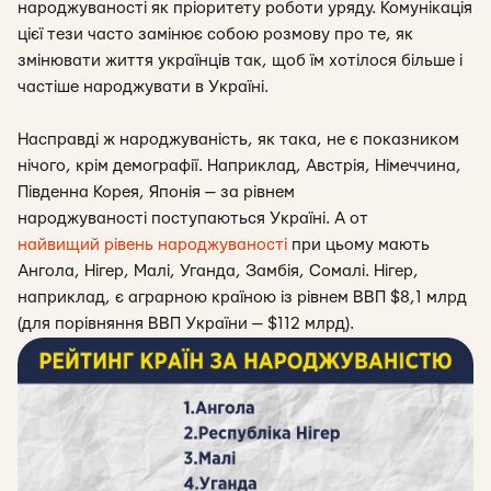
народжуваності як пріоритету роботи уряду. Комунікація
цієї тези часто замінює собою розмову про те, як
змінювати життя українців так, щоб їм хотілося більше і
частіше народжувати в Україні.
Насправді ж народжуваність, як така, не є показником
нічого, крім демографії. Наприклад, Австрія, Німеччина,
Південна Корея, Японія — за рівнем
народжуваності
поступаються Україні. А от
найвищий рівень народжуваності
при цьому мають
Ангола, Нігер, Малі, Уганда, Замбія, Сомалі. Нігер,
наприклад, є аграрною країною із рівнем ВВП $8,1 млрд
(для порівняння ВВП України — $112 млрд).