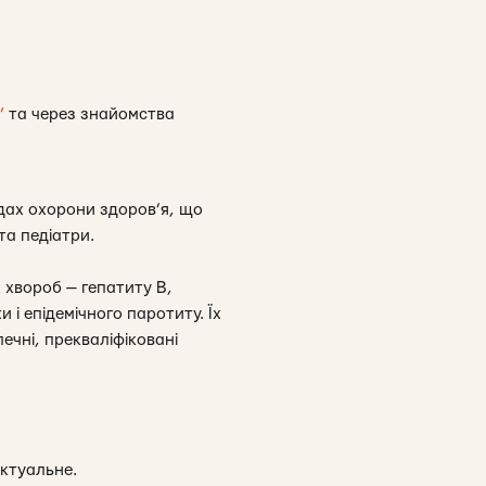
”
та через знайомства
дах охорони здоров’я, що
та педіатри.
 хвороб — гепатиту В,
и і епідемічного паротиту. Їх
печні, прекваліфіковані
актуальне.