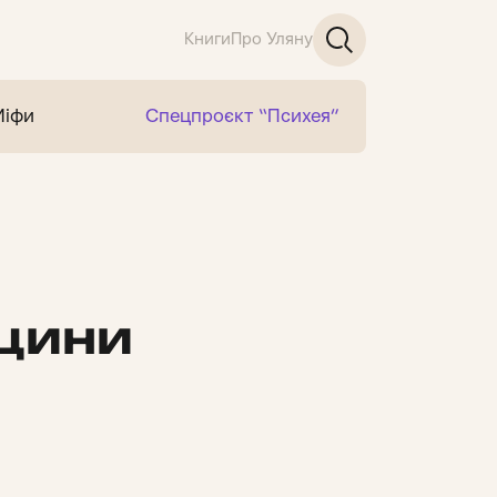
Книги
Про Уляну
Міфи
Спецпроєкт “Психея”
кцини