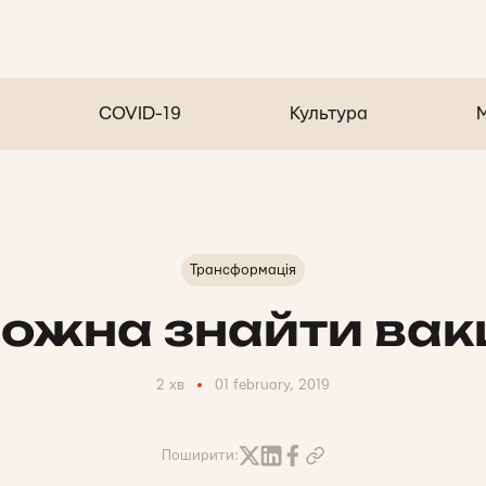
COVID-19
Культура
Трансформація
ожна знайти ва
2 хв
01 february, 2019
Поширити: