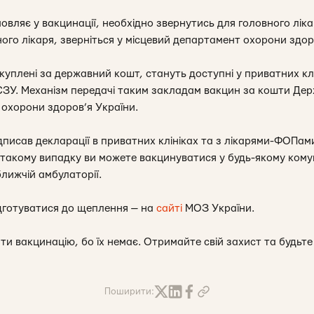
мовляє у вакцинації, необхідно звернутись для головного лі
вного лікаря, зверніться у місцевий департамент охорони здор
уплені за державний кошт, стануть доступні у приватних клін
НСЗУ. Механізм передачі таким закладам вакцин за кошти Д
 охорони здоров’я України.
ідписав декларації в приватних клініках та з лікарями-ФОПа
 такому випадку ви можете вакцинуватися у будь-якому ком
лижчій амбулаторії.
ідготуватися до щеплення — на
сайті
МОЗ України.
и вакцинацію, бо їх немає. Отримайте свій захист та будьте 
Поширити: