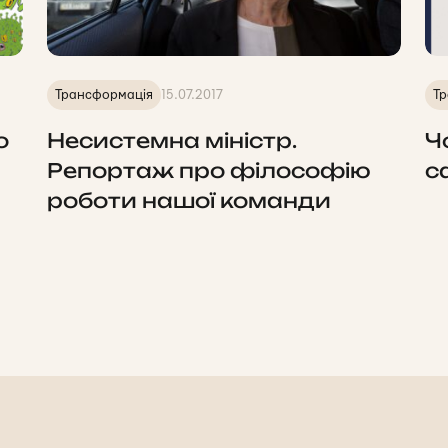
Трансформація
15.07.2017
Тр
о
Несистемна міністр.
Ч
Репортаж про філософію
с
роботи нашої команди