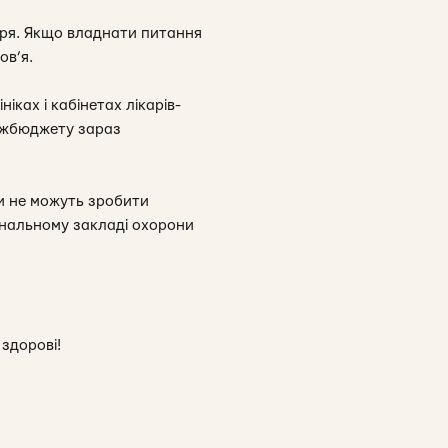
каря. Якщо владнати питання
ов’я.
іках і кабінетах лікарів-
ержбюджету зараз
ми не можуть зробити
унальному закладі охорони
здорові!