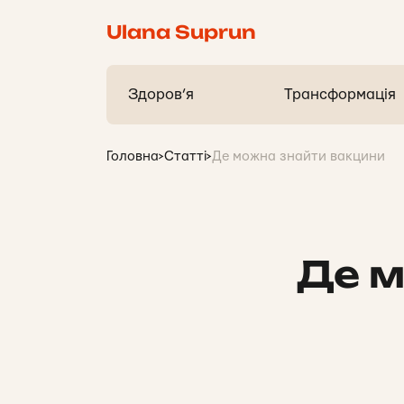
Ulana Suprun
Здоров’я
Трансформація
Головна
>
Статті
>
Де можна знайти вакцини
Де м