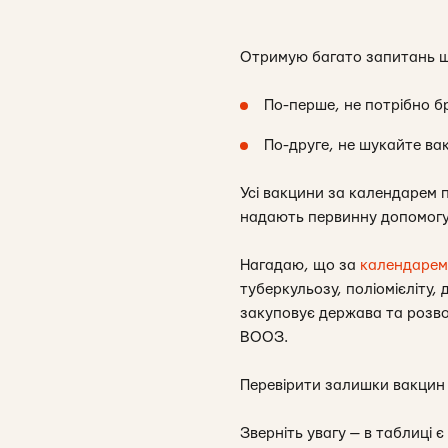
Отримую багато запитань що
По-перше, не потрібно 
По-друге, не шукайте ва
Усі вакцини за календарем
надають первинну допомогу. 
Нагадаю, що за
календарем
туберкульозу, поліомієліту, 
закуповує держава та розвози
ВООЗ.
Перевірити залишки вакцин
Зверніть увагу — в таблиці 