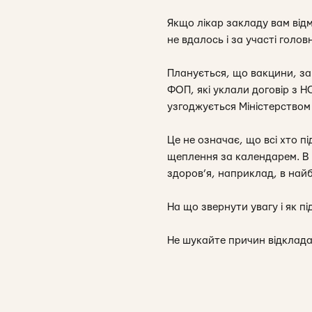
Якщо лікар закладу вам від
не вдалось і за участі голо
Планується, що вакцини, зак
ФОП, які уклали договір з 
узгоджується Міністерством
Це не означає, що всі хто п
щеплення за календарем. В
здоров’я, наприклад, в найб
На що звернути увагу і як п
Не шукайте причин відкладат