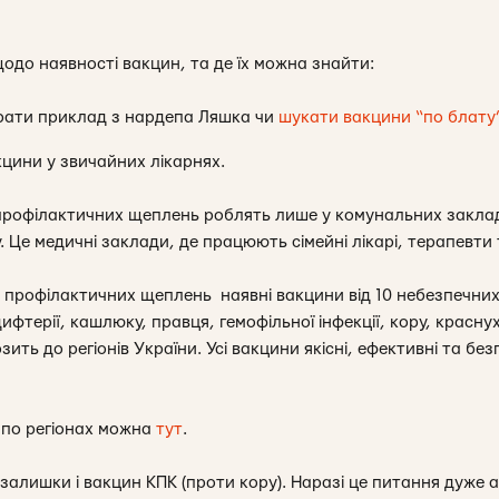
до наявності вакцин, та де їх можна знайти:
брати приклад з нардепа Ляшка чи
шукати вакцини “по блату
кцини у звичайних лікарнях.
 профілактичних щеплень роблять лише у комунальних закла
Це медичні заклади, де працюють сімейні лікарі, терапевти 
профілактичних щеплень наявні вакцини від 10 небезпечних
дифтерії, кашлюку, правця, гемофільної інфекції, кору, краснух
ть до регіонів України. Усі вакцини якісні, ефективні та без
 по регіонах можна
тут
.
є залишки і вакцин КПК (проти кору). Наразі це питання дуже 