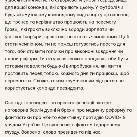
у досягнення мети, та створювати умови і середовище
для вашої команди, які сприяють цьому. У футболі чи
будь-якому іншому командному виді спорту це означає,
що тренер та керівництво працюють на перемогу.
Гравці, які грають виключно заради зарплати чи
успішної кар’єри, зрештою, не стають чемпіонами. Щоб
стати чемпіоном, ти не можеш готуватись просто для
того, аби ставити галочки про виконані завдання чи
плани реформ. Ти готуєшся і важко працюєш, аби бути
готовим подолати будь-які випробування, які життя
поставить перед тобою. Кожного дня ти працюєш, щоб
перемагати. Схоже, таким тлумаченням лідерства не
користується команда президента.
Сьогодні президент на пресконференції вкотре
наговорив безліч дурні й брехні про медичну реформу та
фантастики про нібито ефективну протидію COVID-19
урядом України. Це суперечить фактам і здоровому
глузду. Зокрема, слова президента під час