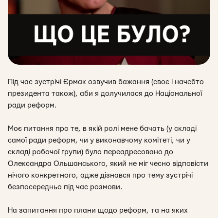
Під час зустрічі Єрмак озвучив бажання (своє і начебто
президента також), аби я долучилася до Національної
ради реформ.
Моє питання про те, в якій ролі мене бачать (у складі
самої ради реформ, чи у виконавчому комітеті, чи у
складі робочої групи) було переадресовано до
Олександра Ольшанського, який не міг чесно відповісти
нічого конкретного, адже дізнався про тему зустрічі
безпосередньо під час розмови.
На запитання про плани щодо реформ, та на яких