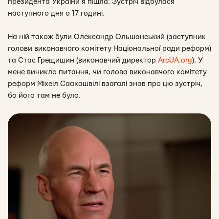
президента України я пішла. Зустріч відбулася
наступного дня о 17 годині.
На ній також були Олександр Ольшанський (заступник
голови виконавчого комітету Національної ради реформ)
та Стас Грещишин (виконавчий директор
ArcUA.org
). У
мене виникло питання, чи голова виконавчого комітету
реформ Міхеіл Саакашвілі взагалі знав про цю зустріч,
бо його там не було.