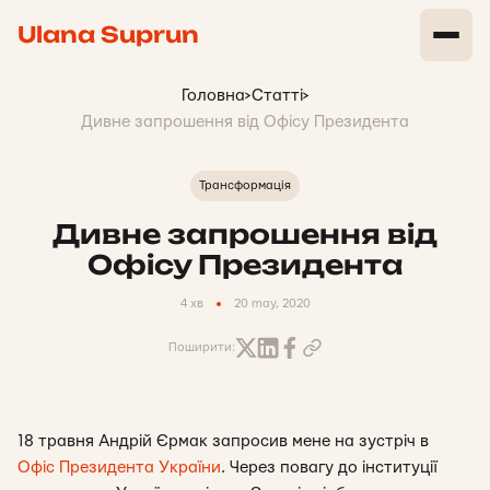
Ulana Suprun
Головна
>
Статті
>
Дивне запрошення від Офісу Президента
Трансформація
Дивне запрошення від
Офісу Президента
4 хв
20 may, 2020
Поширити:
18 травня Андрій Єрмак запросив мене на зустріч в
Офіс Президента України
. Через повагу до інституції