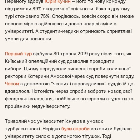
Перемогу здобув
Юрій Кучин
— його та нову команду
підтримали 89% академічної спільноти. Явка в другому
турі становила 75%. Сподіваюсь, зовсім скоро він зможе
повною мірою здійснювати давно назрілі зміни в
університеті. А студенти-медики отримають сприятливі
умови для навчання.
Перший тур
відбувся 30 травн
я 2019 року після того, як
Київський апеляційний суд дозволив проводити
вибори. Цьому передували численні спроби колишньої
ректорки Катерини Амосової через суд повернути владу.
Часом
з допомогою “чесних і справедливих” суддів їй це
вдавалося. Натомість через спроби забрати назад свої
феодальні володіння, найбільше потерпали студенти та
працівники медуніверситету.
Тривалий час університет існував в умовах
турбулентності. Нерідко
були спроби
захопити будівлю
університету силою з допомогою тітушок. Тоді