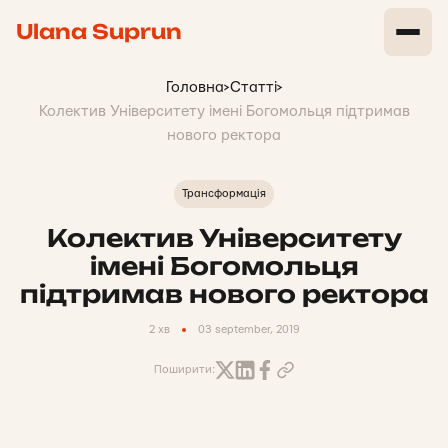
Ulana Suprun
Головна
>
Статті
>
Колектив Університету імені Богомольця підтримав
нового ректора
Трансформація
Колектив Університету
імені Богомольця
підтримав нового ректора
2 хв
03 september, 2019
Поширити: