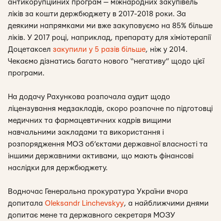
антикорупційних програм — міжнародних закупівель
ліків за кошти держбюджету в 2017-2018 роки. За
деякими напрямками ми вже закуповуємо на 85% більше
ліків. У 2017 році, наприклад, препарату для хіміотерапії
Доцетаксел
закупили у 5 разів більше
, ніж у 2014.
Чекаємо дізнатись багато нового “негативу” щодо цієї
програми.
На додачу Рахункова розпочала аудит щодо
ліцензування медзакладів, скоро розпочне по підготовці
медичних та фармацевтичних кадрів вищими
навчальними закладами та використання і
розпорядження МОЗ об’єктами державної власності та
іншими державними активами, що мають фінансові
наслідки для держбюджету.
Водночас Генеральна прокуратура України вчора
допитала
Oleksandr Linchevskyy
, а найближчими днями
допитає мене та державного секретаря МОЗУ