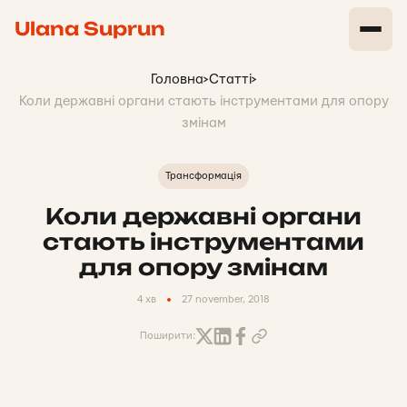
Ulana Suprun
Головна
>
Статті
>
Коли державні органи стають інструментами для опору
змінам
Трансформація
Коли державні органи
стають інструментами
для опору змінам
4 хв
27 november, 2018
Поширити: