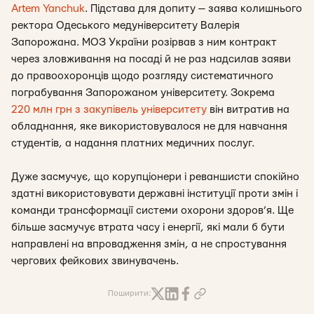
Artem Yanchuk
. Підстава для допиту — заява колишнього
ректора Одеського медуніверситету Валерія
Запорожана. МОЗ України розірвав з ним контракт
через зловживання на посаді й не раз надсилав заяви
до правоохоронців щодо розгляду систематичного
пограбування Запорожаном університету. Зокрема
220 млн грн з закупівель університету
він витратив на
обладнання, яке використовувалося не для навчання
студентів, а надання платних медичних послуг.
Дуже засмучує, що корупціонери і реваншисти спокійно
здатні використовувати державні інституції проти змін і
команди трансформації системи охорони здоров’я. Ще
більше засмучує втрата часу і енергії, які мали б бути
направлені на впровадження змін, а не спростування
чергових фейкових звинувачень.
Поширити: