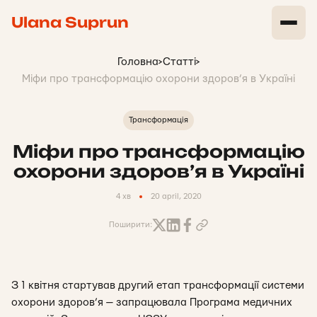
Ulana Suprun
Головна
>
Статті
>
Міфи про трансформацію охорони здоров’я в Україні
Трансформація
Міфи про трансформацію
охорони здоров’я в Україні
4 хв
20 april, 2020
Поширити:
З 1 квітня стартував другий етап трансформації системи
охорони здоров’я — запрацювала Програма медичних