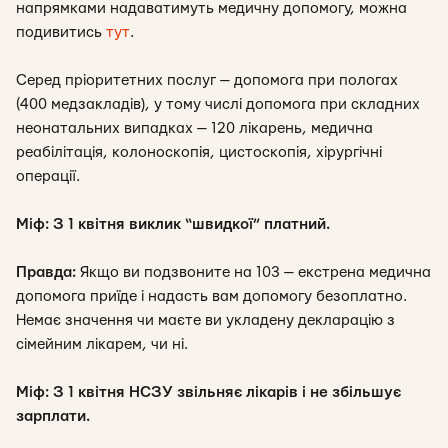
напрямками надаватимуть медичну допомогу, можна
подивитись
тут
.
Серед пріоритетних послуг — допомога при пологах
(400 медзакладів), у тому числі допомога при складних
неонатальних випадках — 120 лікарень, медична
реабілітація, колоноскопія, цистоскопія, хірургічні
операції.
Міф: З 1 квітня виклик “швидкої” платний.
Правда:
Якщо ви подзвоните на 103 — екстрена медична
допомога приїде і надасть вам допомогу безоплатно.
Немає значення чи маєте ви укладену декларацію з
сімейним лікарем, чи ні.
Міф: З 1 квітня НСЗУ звільняє лікарів і не збільшує
зарплати.