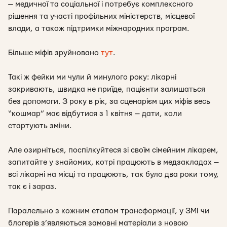
— медичної та соціальної і потребує комплексного
рішення та участі профільних міністерств, місцевої
влади, а також підтримки міжнародних програм.
Більше міфів зруйновано
тут
.
Такі ж фейки ми чули й минулого року: лікарні
закривають, швидка не приїде, пацієнти залишаться
без допомоги. З року в рік, за сценарієм цих міфів весь
“кошмар” має відбутися з 1 квітня — дати, коли
стартують зміни.
Але озирніться, поспілкуйтеся зі своїм сімейним лікарем,
запитайте у знайомих, котрі працюють в медзакладах —
всі лікарні на місці та працюють, так було два роки тому,
так є і зараз.
Паралельно з кожним етапом трансформації, у ЗМІ чи
блогерів з’являються замовні матеріали з новою