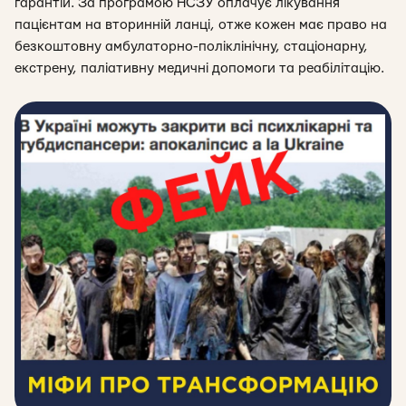
гарантій. За програмою НСЗУ оплачує лікування
пацієнтам на вторинній ланці, отже кожен має право на
безкоштовну амбулаторно-поліклінічну, стаціонарну,
екстрену, паліативну медичні допомоги та реабілітацію.