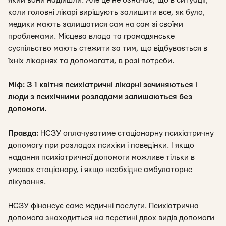
який вони надійшли. Але це не означає, що в ситуації,
коли головні лікарі вирішують залишити все, як було,
медики мають залишатися сам на сам зі своїми
проблемами. Місцева влада та громадянське
суспільство мають стежити за тим, що відбувається в
їхніх лікарнях та допомагати, в разі потреби.
Міф: З 1 квітня психіатричні лікарні зачиняються і
люди з психічними розладами залишаються без
допомоги.
Правда:
НСЗУ оплачуватиме стаціонарну психіатричну
допомогу при розладах психіки і поведінки. І якщо
надання психіатричної допомоги можливе тільки в
умовах стаціонару, і якщо необхідне амбулаторне
лікування.
НСЗУ фінансує саме медичні послуги. Психіатрична
допомога знаходиться на перетині двох видів допомоги