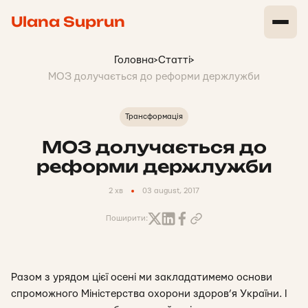
Ulana Suprun
Головна
>
Статті
>
МОЗ долучається до реформи держлужби
Трансформація
МОЗ долучається до
реформи держлужби
2 хв
03 august, 2017
Поширити:
Разом з урядом цієї осені ми закладатимемо основи
спроможного Міністерства охорони здоров’я України. І