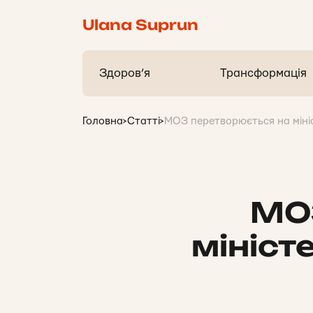
Ulana Suprun
Здоров’я
Трансформація
Головна
>
Статті
>
МОЗ перетворюється на мініс
МОЗ
мініст