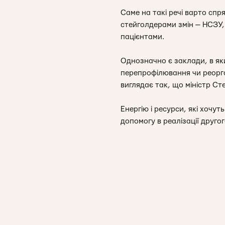
Саме на такі речі варто спр
стейголдерами змін — НСЗУ,
пацієнтами.
Однозначно є заклади, в як
перепрофілювання чи реорга
виглядає так, що міністр Ст
Енергію і ресурси, які хочу
допомогу в реалізації другого