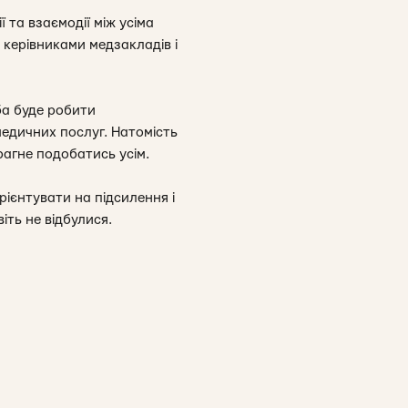
 та взаємодії між усіма
керівниками медзакладів і
ба буде робити
едичних послуг. Натомість
рагне подобатись усім.
рієнтувати на підсилення і
віть не відбулися.