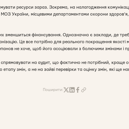
ямувати ресурси зараз. Зокрема, на налагодження комунікації
 МОЗ України, місцевими департаментами охорони здоров’я, 
их зменшиться фінансування. Однозначно є заклади, де тре
нізацію. Це все потрібно для реального покращення якості м
епанов не хоче, щоб його асоціювали з болючими змінами і п
ть спрямовувати на аудит, що фактично не потрібний, краще о
 етапу змін, а не на зайві перевірки та оцінку змін, які ще на
Поширити: