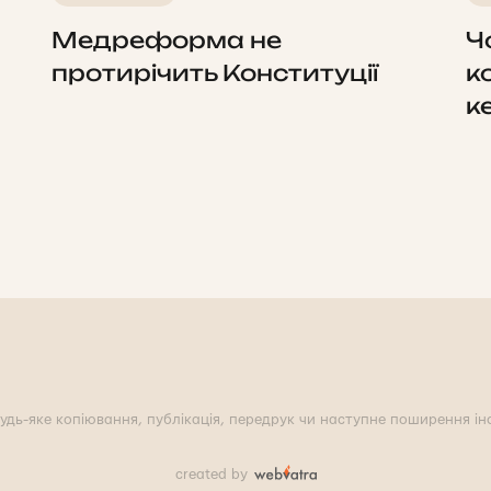
Медреформа не
Ч
протирічить Конституції
к
к
удь-яке копіювання, публікація, передрук чи наступне поширення інф
created by