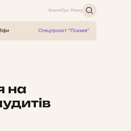
Книги
Про Уляну
Міфи
Спецпроєкт “Психея”
я на
аудитів