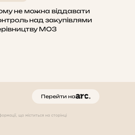
ому не можна віддавати
онтроль над закупівлями
ерівництву МОЗ
Перейти на
ормації, що міститься на сторінці