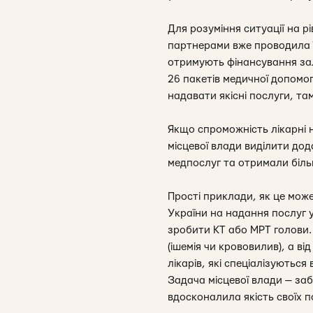
Для розуміння ситуації на р
партнерами вже проводила їх
отримують фінансування зал
26 пакетів медичної допомог
надавати якісні послуги, та
Якщо спроможність лікарні 
місцевої влади виділити дод
медпослуг та отримали біль
Прості приклади, як це мож
України на надання послуг у
зробити КТ або МРТ голови. 
(ішемія чи крововилив), а в
лікарів, які спеціалізуються
Задача місцевої влади — за
вдосконалила якість своїх п