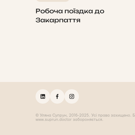
Робоча поїздка до
Закарпаття
© Уляна Супрун, 2016-2025. Усі права захищено. Б
www.suprun.doctor забороняється.