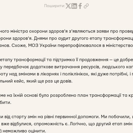
Поширити:
ого міністра охорони здоров’я з’являються заяви про прове
орони здоров’я. Днями про аудит другого етапу трансформац
анов. Схоже, МОЗ України перепрофілювалося в міністерство 
етапу трансформації та підтримка її продовження — це добре.
 передбачає додаткове витрачання ресурсів, людського капіт
у над змінами в лікарнях і поліклініках, які дуже потрібні, і 
ьний кейс, який ще раз це довів.
аме на їхній основі було розроблено план трансформації та кр
бити.
 від старту змін на рівні первинної допомоги. Ми побачили, 
вже відбулися, спроможність є. Логічно, що другий етап змін 
у) неможливо оцінити.