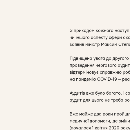
З приходом кожного наступн
чи іншого аспекту сфери ох
заявив міністр Максим Степ
Підвищена увага до другого 
проведення чергового аудиту
відтерміновує справжню робот
на пандемію COVID-19 — реал
Аудитів вже було багато, і с
аудит для цього не треба ро
Вже майже два роки пройшли
медичної допомоги, де зміни 
(почалося 1 квітня 2020 рок