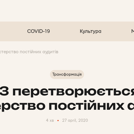
COVID-19
Культура
терство постійних аудитів
Трансформація
 перетворюєтьс
ерство постійних 
4 хв
27 april, 2020