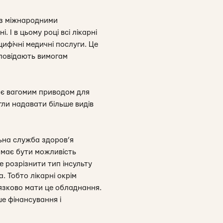
м з міжнародними
 І в цьому році всі лікарні
ифічні медичні послуги. Це
дповідають вимогам
е є вагомим приводом для
огли надавати більше видів
ьна служба здоров’я
о має бути можливість
е розрізнити тип інсульту
. Тобто лікарні окрім
в’язково мати це обладнання.
е фінансування і