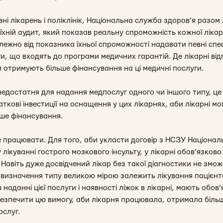
івні лікарень і поліклінік, Національна служба здоров’я разо
ній аудит, який показав реальну спроможність кожної лікарні.
ежно від показника їхньої спроможності надавати певні спец
и, що входять до програми медичних гарантій. Де лікарні ві
м отримують більше фінансування на ці медичні послуги.
недостатня для надання медпослуг одного чи іншого типу, ц
аткові інвестиції на оснащення у цих лікарнях, аби лікарні м
ше фінансування.
е працювати. Для того, аби укласти договір з НСЗУ Націонал
 лікуванні гострого мозкового інсульту, у лікарні обов’язков
Навіть дуже досвідчений лікар без такої діагностики не змож
ід визначення типу великою мірою залежить лікування пацієнта
 в наданні цієї послуги і наявності ліжок в лікарні, мають обо
безпечити цю вимогу, аби лікарня працювала, отримала більш
ослуг.