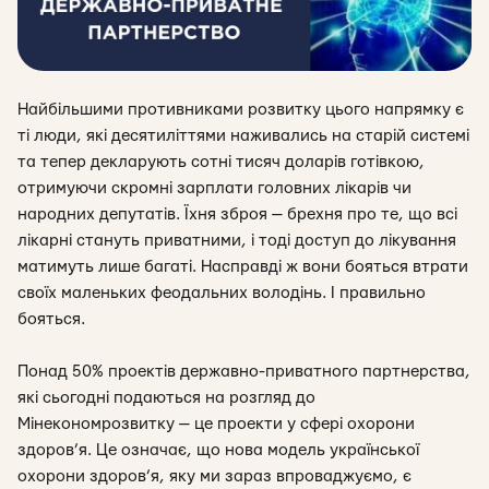
Найбільшими противниками розвитку цього напрямку є
ті люди, які десятиліттями наживались на старій системі
та тепер декларують сотні тисяч доларів готівкою,
отримуючи скромні зарплати головних лікарів чи
народних депутатів. Їхня зброя — брехня про те, що всі
лікарні стануть приватними, і тоді доступ до лікування
матимуть лише багаті. Насправді ж вони бояться втрати
своїх маленьких феодальних володінь. І правильно
бояться.
Понад 50% проектів державно-приватного партнерства,
які сьогодні подаються на розгляд до
Мінекономрозвитку — це проекти у сфері охорони
здоров’я. Це означає, що нова модель української
охорони здоров’я, яку ми зараз впроваджуємо, є