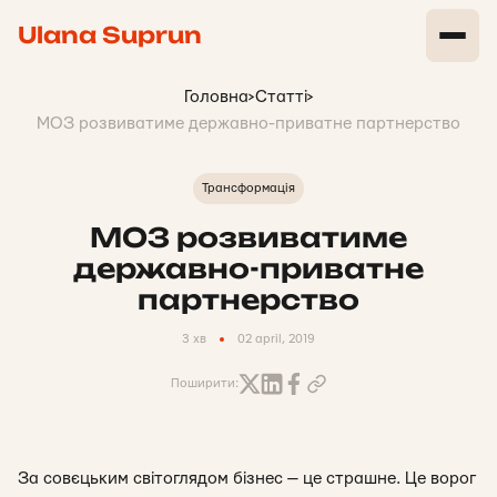
Ulana Suprun
Головна
>
Статті
>
МОЗ розвиватиме державно-приватне партнерство
Трансформація
МОЗ розвиватиме
державно-приватне
партнерство
3 хв
02 april, 2019
Поширити:
За совєцьким світоглядом бізнес — це страшне. Це ворог