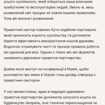
усього суспільного, який опікується лише власними
прибутками та експлуатацією людей. Звісно ж, весь
розвинений світ працює за зовсім іншими правилами.
Тому він власне і розвинений.
Приватний сектор повинен бути надійним партнером,
який приносить користь суспільству та допомагає
берегти ефективність використання коштів держави.
Водночас отримувати чисті та прозорі правила роботи,
які однакові для всіх. Одним з таких win-win форматів
називають державно-приватне партнерство.
Днями мала виступ на конференції в Маямі, щоби
розповісти про зміни в Україн і наш досвід співпраці з
приватним сектором.
У нас великі плани, адже в медицині державно-
приватне партнерство допомагає залучати кошти на
будівництво лікарень, їхнє технічне переоснащення чи