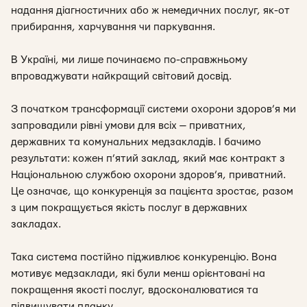
надання діагностичних або ж немедичних послуг, як-от
прибирання, харчування чи паркування.
В Україні, ми лише починаємо по-справжньому
впроваджувати найкращий світовий досвід.
З початком трансформації системи охорони здоров’я ми
запровадили рівні умови для всіх — приватних,
державних та комунальних медзакладів. І бачимо
результати: кожен п’ятий заклад, який має контракт з
Національною службою охорони здоров’я, приватний.
Це означає, що конкуренція за пацієнта зростає, разом
з цим покращується якість послуг в державних
закладах.
Така система постійно підживлює конкуренцію. Вона
мотивує медзаклади, які були менш орієнтовані на
покращення якості послуг, вдосконалюватися та
підвищувати планку.