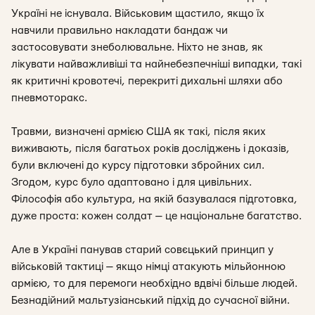
Україні не існувала. Військовим щастило, якщо їх
навчили правильно накладати бандаж чи
застосовувати знеболювальне. Ніхто не знав, як
лікувати найважливіші та найнебезпечніші випадки, такі
як критичні кровотечі, перекриті дихальні шляхи або
пневмоторакс.
Травми, визначені армією США як такі, після яких
виживають, після багатьох років досліджень і доказів,
були включені до курсу підготовки збройних сил.
Згодом, курс було адаптовано і для цивільних.
Філософія або культура, на якій базувалася підготовка,
дуже проста: кожен солдат — це національне багатство.
Але в Україні панував старий совєцький принцип у
військовій тактиці — якщо німці атакують мільйонною
армією, то для перемоги необхідно вдвічі більше людей.
Безнадійний мальтузіанський підхід до сучасної війни.