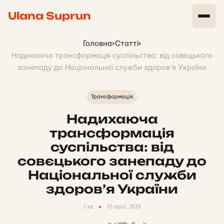
Ulana Suprun
Головна
>
Статті
>
Надихаюча трансформація суспільства: від совєцького
занепаду до Національної служби здоров’я України
Трансформація
Надихаюча
трансформація
суспільства: від
совєцького занепаду до
Національної служби
здоров’я України
1 хв
01 april, 2019