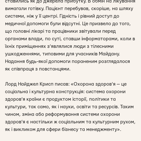
ставились як до джерела прибутку. В обмін на лікування
вимагали готівку. Пацієнт перебував, скоріше, на шляху
системи, ніж у її центрі. Гідність і рівний доступ до
медичної допомоги були відсутні. Це призвело до того,
що головні лікарі та працівники звітували перед
органами влади, по суті, ставши інформаторами, коли в
їхніх приміщеннях з’являлися люди з тілесними
ушкодженнями, типовими для учасників Майдану.
Надання будь-якої допомоги пораненим розглядалося
як співпраця з повстанцями.
Лорд Найджел Крисп писав: «Охорона здоров’я — це
соціальна і культурна конструкція: система охорони
здоров’я країни є продуктом історії, політики та
культури, так само, як і науки, освіти та ресурсів. Таким
чином, зміна або реформування системи охорони
здоров’я є настільки ж соціальним та культурним рухом,
як і викликом для сфери бізнесу та менеджменту».