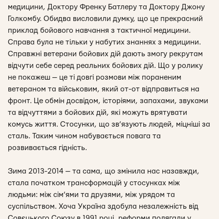
медицини, Доктору Френку Батлеру та Доктору Джону
Голкомбу. Обидва висловили думку, що це прекрасний
приклад бойового навчання з тактичної медицини.
Справа була не тільки у набутих знаннях з медицини.
Справжні ветерани бойових дій дають змогу рекрутам
відчути себе серед реальних бойових дій. Що у ролику
не покажеш — це ті довгі розмови між пораненим
ветераном та військовим, який от-от відправиться на
фронт. Це обмін досвідом, історіями, запахами, звуками
та відчуттями з бойових дій, які можуть врятувати
комусь життя. Стосунки, що зв’язують людей, міцніші за
сталь. Таким чином набувається повага та
розвивається гідність.
Зима 2013-2014 — та сама, що змінила нас назавжди,
стала початком трансформацій у стосунках між
людьми: між сім’ями та друзями, між урядом та
суспільством. Хоча Україна здобула незалежність від
Совєцького Союзу в 1991 році, реформи полягали у