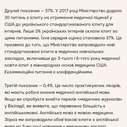
Другий показник — 37%. У 2017 році Міністерство додало
30 питань з іспиту на отримання медичної ліцензії у
США до українського стандартизованого іспиту для
інтернів. Лише 3% українських інтернів склали іспит за
цими питаннями. Їхня середня оцінка становила 37%. Це
призвело до того, що Міністерство запровадило нові
стандартизовані іспити в медичних навчальних
закладах, включивши до 3-тього і 6-того року медичної
освіти іспит з міжнародних основ медицини США.
Екзаменаційні питання є конфіденційними.
Третій показник — 0,4%. Це число практикуючих лікарів,
які мають робочі знання медичної англійської мови.
Якщо ви спробуєте знайти перелік «медичних журналів»
у Вікіпедії, ви виявите, що переважна більшість є
англійськомовні. Англійська мова є мовою медицини.
Зараз ми запровадили обов’язкові іспити з англійської
мови на 3-му році навчання у медичному закладі.