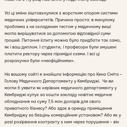
Усі ці зміни зіштовхнулися з жорстким опором системи
медичних університетів. Причина проста: в минулому
проблема з не складеним тестом у медичному виші
могла вирішуватися за допомогою відповідної суми
грошей. Питання іспиту можна було придбати так само,
як і ваш диплом. І студенти, і професори були змушені
платити ректору через пірамідні схеми. І всі ці
розрахунки були «неофіційними».
На вашому сайті я знайшла інформацію про Кена Сміта –
Голову Медичного Департаменту у Кембриджі. Чи ви
могли б уявити як керівник медичного департаменту у
Кембриджі купує за кошти закладу новітнє медичне
обладнання на суму 7,5 млн доларів для свого
приватного бізнесу? Або здає в оренду приміщення
Кембриджу за безцінь комерційним установам? Або як у
разі розірвання контракту з ним через порушення – він