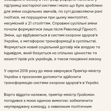
підтримці застарілої системи і мало що було зроблено
для зміни соціальних звичаїв, по суті дозволяючи рані
гноїтися, не порушуючи при цьому менталітет,
несумісний з 21 століттям. Справжні суспільні зміни
почали формуватися лише після Революції Гідності.
Зміни, що відбуваються в системі охорони здоров’я
України, є метафорою трансформації в суспільстві.
Формується новий соціальний договір між владою та
індивідом, який базується на спільних цінностях та
захисті прав усіх українців, а також пануванні закону.
У серпні 2016 року до мене звернувся Прем’єр-міністр
України з проханням допомогти здійснити
трансформацію системи охорони здоров’я в Україні.
Варто віддати належне, прем’єр-міністр Гройсман
погодився з моєю єдиною вимогою: забезпечити
неупереджену команду, з невеликим політичним