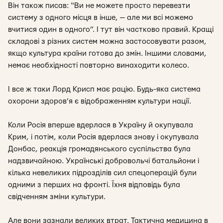
Він також писав: “Ви не можете просто перевезти
систему з одного місця в інше, — але ми всі можемо
вчитися один в одного”. І тут він частково правий. Кращі
складові з різних систем можна застосовувати разом,
якщо культура країни готова до змін. Іншими словами,
немає необхідності повторно винаходити колесо.
І все ж таки Лорд Крисп має рацію. Будь-яка система
охорони здоров’я є відображенням культури нації.
Коли Росія вперше вдерлася в Україну й окупувала
Крим, і потім, коли Росія вдерлася знову і окупувала
Донбас, реакція громадянського суспільства була
надзвичайною. Українські добровольчі батальйони і
кілька невеликих підрозділів сил спецоперацій були
одними з перших на фронті. Їхня відповідь була
свідченням зміни культури.
Але вони зазнали великих втрат. Тактична медицина в