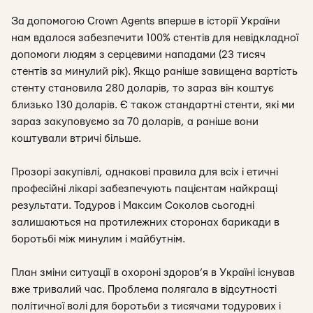
За допомогою Crown Agents вперше в історії України
нам вдалося забезпечити 100% стентів для невідкладної
допомоги людям з серцевими нападами (23 тисяч
стентів за минулий рік). Якщо раніше завищена вартість
стенту становила 280 доларів, то зараз він коштує
близько 130 доларів. Є також стандартні стенти, які ми
зараз закуповуємо за 70 доларів, а раніше вони
коштували втричі більше.
Прозорі закупівлі, однакові правила для всіх і етичні
професійні лікарі забезпечують пацієнтам найкращі
результати. Тодуров і Максим Соколов сьогодні
залишаються на протилежних сторонах барикади в
боротьбі між минулим і майбутнім.
План зміни ситуації в охороні здоров’я в Україні існував
вже тривалий час. Проблема полягала в відсутності
політичної волі для боротьби з тисячами тодурових і