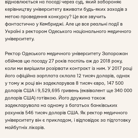
відновлюється на посаді через суд, який забороняє
керівництву університету вживати будь-яких заходів з
метою проведення конкурсу? Це все звучить
фантастично у Кембриджі. Але це все реальні події в
Україні з ректором Одеського національного медичного
університету.
Ректор Одеського медичного університету Запорожан
обіймав цю посаду 27 років поспіль аж до 2018 року,
коли ми вирішили розірвати контракт із ним. У 2017 році
його офіційна зарплата склала 12 тисяч доларів, однак
у тому ж році він задекларував 8 тисяч євро, 147 500
доларів США і 9,529,695 гривень (еквівалент ще 340 000
доларів США) готівкою. Його дружина також
задекларувала на одному з багатьох банківських
рахунків 546 тисяч доларів США. Як ректор медичного
університету він є прикладом, і відповідає за підготовку
майбутніх лікарів.