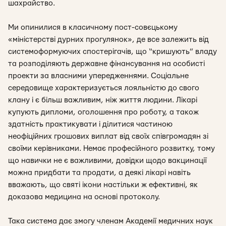
шахрайство.
Ми опинилися в класичному пост-совєцькому
«міністерстві дурних прогулянок», де все залежить від
системоформуючих спостерігачів, що “кришують” владу
та розподіляють державне фінансування на особисті
проекти за власними упередженнями. Соціальне
середовище характеризується лояльністю до свого
клану і є більш важливим, ніж життя людини. Лікарі
купують дипломи, оголошення про роботу, а також
здатність практикувати і ділитися частиною
неофіційних грошових виплат від своїх співгромадян зі
своїми керівниками. Немає професійного розвитку, тому
що навички не є важливими, довідки щодо вакцинації
можна придбати та продати, а деякі лікарі навіть
вважають, що святі ікони настільки ж ефективні, як
доказова медицина на основі протоколу.
Така система дає змогу членам Академії медичних наук