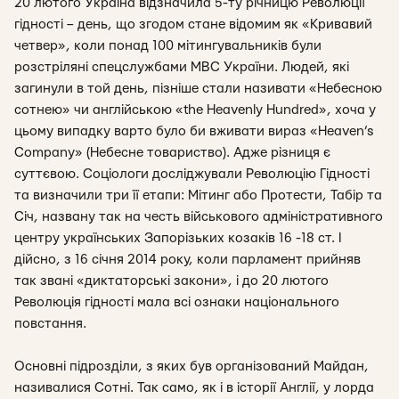
20 лютого Україна відзначила 5-ту річницю Революції
гідності – день, що згодом стане відомим як «Кривавий
четвер», коли понад 100 мітингувальників були
розстріляні спецслужбами МВС України. Людей, які
загинули в той день, пізніше стали називати «Небесною
сотнею» чи англійською «the Heavenly Hundred», хоча у
цьому випадку варто було би вживати вираз «Heaven’s
Company» (Небесне товариство). Адже різниця є
суттєвою. Соціологи досліджували Революцію Гідності
та визначили три її етапи: Мітинг або Протести, Табір та
Січ, названу так на честь військового адміністративного
центру українських Запорізьких козаків 16 -18 ст. І
дійсно, з 16 січня 2014 року, коли парламент прийняв
так звані «диктаторські закони», і до 20 лютого
Революція гідності мала всі ознаки національного
повстання.
Основні підрозділи, з яких був організований Майдан,
називалися Сотні. Так само, як і в історії Англії, у лорда