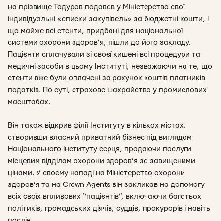
на прізвище Тодуров подавав у Міністерство свої
індивідуальні «списки закупівель» за бюджетні кошти, і
що майже всі стенти, придбані для національної
системи охорони здоров’я, пішли до його закладу.
Пацієнти сплачували зі своєї кишені всі процедури та
медичні засоби в цьому Інституті, незважаючи на те, що
стенти вже були оплачені за рахунок коштів платників
податків. По суті, страхове шахрайство у промислових
масштабах.
Він також відкрив філії Інституту в кількох містах,
створивши власний приватний бізнес під виглядом
Національного інституту серця, продаючи послуги
місцевим відділам охорони здоров’я за завищеними
цінами. У своєму нападі на Міністерство охорони
здоров’я та на Crown Agents він закликав на допомогу
всіх своїх впливових “пацієнтів”, включаючи багатьох
політиків, громадських діячів, суддів, прокурорів і навіть
послів.