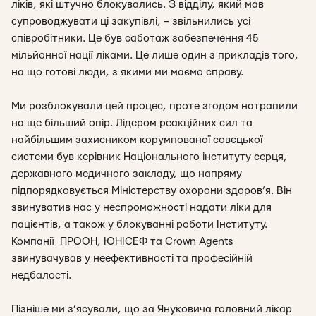
ліків, які штучно блокувались. З відділу, який мав
супроводжувати ці закупівлі, – звільнились усі
співробітники. Це був саботаж забезпечення 45
мільйонної нації ліками. Це лише один з прикладів того,
на що готові люди, з якими ми маємо справу.
Ми розблокували цей процес, проте згодом натрапили
на ще більший опір. Лідером реакційних сил та
найбільшим захисником корумпованої совєцької
системи був керівник Національного інституту серця,
державного медичного закладу, що напряму
підпорядковується Міністерству охорони здоров’я. Він
звинуватив нас у неспроможності надати ліки для
пацієнтів, а також у блокуванні роботи Інституту.
Компанії ПРООН, ЮНІСЕФ та Crown Agents
звинувачував у неефективності та професійній
недбалості.
Пізніше ми з’ясували, що за Януковича головний лікар