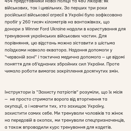
454 представники нової поліції та 480 лікарів: як
військових, так і цивільних. За перших три роки
російської військової агресії в Україні було зафіксовано
пробіг у 260 тисяч кілометрів на вантажівках, що
донори з Winner Ford Ukraine надали в користування для
тренування українських військових частин. Для
порівняння, цю відстань можна зіставити з шістьма
поїздками навколо екватора. Надання допомоги у
“червоній зоні” і тактична медична допомога — це відомі
поняття для об’єднаних збройних сил України. Проте
чимало роботи вимагає закріплення досягнутих змін.
Інструктори із “Захисту патріотів” розуміли, що їх місія
— не просто стримати ворога від вторгнення та
окупації, а і навчити тих, хто захищає Україну,
захистити самих себе. Ми тренували чоловіків та жінок
на передовій в окопах, ми тренували спецпризначенців,
а також впровадили курс тренування для кадетів.