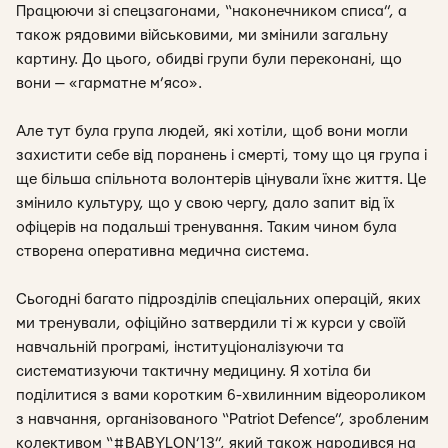
Працюючи зі спецзагонами, “наконечником списа”, а
також рядовими військовими, ми змінили загальну
картину. До цього, обидві групи були переконані, що
вони — «гарматне м’ясо».
Але тут була група людей, які хотіли, щоб вони могли
захистити себе від поранень і смерті, тому що ця група і
ще більша спільнота волонтерів цінували їхнє життя. Це
змінило культуру, що у свою чергу, дало запит від їх
офіцерів на подальші тренування. Таким чином була
створена оперативна медична система.
Сьогодні багато підрозділів спеціальних операцій, яких
ми тренували, офіційно затвердили ті ж курси у своїй
навчальній програмі, інституціоналізуючи та
систематизуючи тактичну медицину. Я хотіла би
поділитися з вами коротким 6-хвилинним відеороликом
з навчання, організованого “Patriot Defence”, зробленим
колективом “#BABYLON’13”, який також народився на