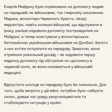
Енергія Майдану була спрямована на допомогу людям
на передовій: як військовим, так і мирному населенню.
Медики, волонтери Червоного Хреста, лікарі,
медсестри, навіть колишні військові, що відслужили в
Іраку, раніше надавали допомогу постраждалим на
Майдані, а тепер асистували у волонтерських
батальйонах українським військовим на Донбасі. Багато
з них хотіли потрапити на передову. Зрештою, вони
отримали унікальний досвід — як надавати першу
медичну допомогу під обстрілом чи «допомогу в
червоній зоні», як вона називається у військовій
медицині.
Відпустити хлопців на передову було би помилкою. Для
того, щоби виграти у цій війні, потрібно було «зібрати
сили», давши час уряду реорганізуватися та
стабілізувати ситуацію у країні.