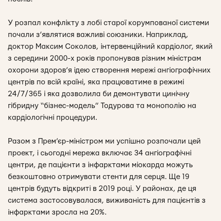
У розпал конфлікту з лобі старої корумпованої системи
почали з’являтися важливі союзники. Наприклад,
доктор Максим Соколов, інтервенційний кардіолог, який
з середини 2000-х років пропонував різним міністрам
охорони здоров’я ідею створення мережі ангіографічних
центрів по всій країні, яка працюватиме в режимі
24/7/365 і яка дозволила би демонтувати цинічну
гібридну “бізнес-модель” Тодурова та монополію на
кардіологічні процедури.
Разом з Прем’єр-міністром ми успішно розпочали цей
проект, і сьогодні мережа включає 34 ангіографічні
центри, де пацієнти з інфарктами міокарда можуть
безкоштовно отримувати стенти для серця. Ще 19
центрів будуть відкриті в 2019 році. У районах, де ця
система застосовувалася, виживаність для пацієнтів з
інфарктами зросла на 20%.