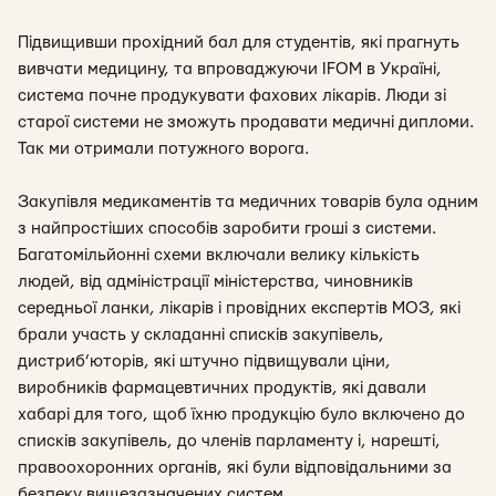
Підвищивши прохідний бал для студентів, які прагнуть
вивчати медицину, та впроваджуючи IFOM в Україні,
система почне продукувати фахових лікарів. Люди зі
старої системи не зможуть продавати медичні дипломи.
Так ми отримали потужного ворога.
Закупівля медикаментів та медичних товарів була одним
з найпростіших способів заробити гроші з системи.
Багатомільйонні схеми включали велику кількість
людей, від адміністрації міністерства, чиновників
середньої ланки, лікарів і провідних експертів МОЗ, які
брали участь у складанні списків закупівель,
дистриб’юторів, які штучно підвищували ціни,
виробників фармацевтичних продуктів, які давали
хабарі для того, щоб їхню продукцію було включено до
списків закупівель, до членів парламенту і, нарешті,
правоохоронних органів, які були відповідальними за
безпеку вищезазначених систем.