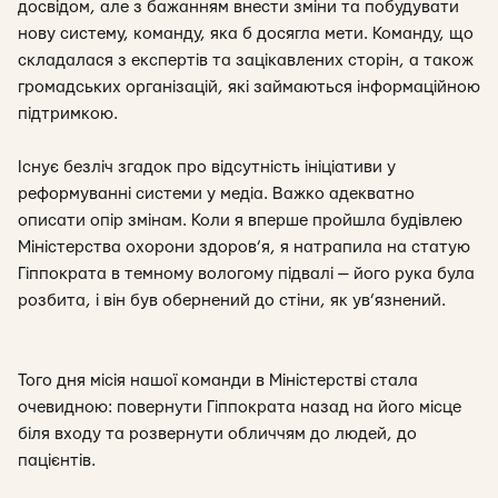
досвідом, але з бажанням внести зміни та побудувати
нову систему, команду, яка б досягла мети. Команду, що
складалася з експертів та зацікавлених сторін, а також
громадських організацій, які займаються інформаційною
підтримкою.
Існує безліч згадок про відсутність ініціативи у
реформуванні системи у медіа. Важко адекватно
описати опір змінам. Коли я вперше пройшла будівлею
Міністерства охорони здоров’я, я натрапила на статую
Гіппократа в темному вологому підвалі — його рука була
розбита, і він був обернений до стіни, як ув’язнений.
Того дня місія нашої команди в Міністерстві стала
очевидною: повернути Гіппократа назад на його місце
біля входу та розвернути обличчям до людей, до
пацієнтів.