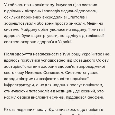
У той час, п’ять років тому, існувала ціла система
підпільних лікарень і закладів медичної допомоги,
оскільки поранених викрадали зі шпиталів і
заарештовували або вони просто зникали. Медична
система Майдану орієнтувалася на людину; її життя і
здоров’я були в центрі уваги, на відміну від тодішньої
системи охорони здоров’я в Україні.
Після здобуття незалежності в 1991 році, Україні так і не
вдалось позбутися успадкованої від Совєцького Союзу
застарілої системи охорони здоров’я, запровадженої
свого часу Миколою Семашком. Система існувала
заради підтримки неефективної та надмірної
інфраструктури, а не для надання послуг пацієнтам,
стимулюючи патерналізм в медицині, де кожний, хто
насмілювався висловити сумнів, піддавався анафемі.
Якість медичних послуг була низькою, а до пацієнтів