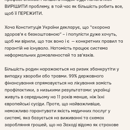
ВИРІШИТИ проблему, в той час як більшість робить все,
щоб її ПЕРЕЖИТИ.
Хоча Конституція України декларує, що “охорона
здоров’я є безкоштовною” – і популісти дуже хочуть,
щоб ми вірили, що так воно і є — конкретних правил та
гарантій не існувало. Натомість працює система
неформальних домовленостей та зв’язків.
Більшість родин наражаються на ризик збанкрутіти у
випадку хвороби або травми. 99% державного
фінансування спрямовується на лікування замість
профілактики, з низькими результатами: українці
живуть в середньому на 11 років менше, ніж їхні
європейські сусіди. Проте, що найважливіше,
неможливо гарантувати якість медичних послуг у
системі, яка базується на виживанні та схемах
заробляння грошей, що на Заході відомо як страхове