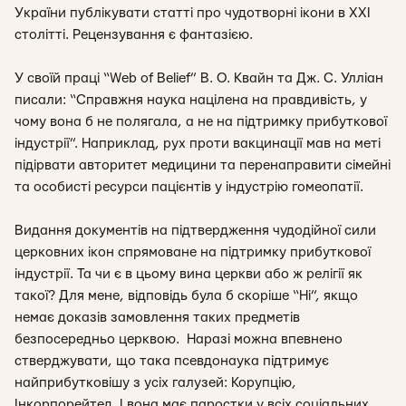
України публікувати статті про чудотворні ікони в ХХІ
столітті. Рецензування є фантазією.
У своїй праці “Web of Belief” В. О. Квайн та Дж. С. Улліан
писали: “Справжня наука націлена на правдивість, у
чому вона б не полягала, а не на підтримку прибуткової
індустрії”. Наприклад, рух проти вакцинації мав на меті
підірвати авторитет медицини та перенаправити сімейні
та особисті ресурси пацієнтів у індустрію гомеопатії.
Видання документів на підтвердження чудодійної сили
церковних ікон спрямоване на підтримку прибуткової
індустрії. Та чи є в цьому вина церкви або ж релігії як
такої? Для мене, відповідь була б скоріше “Ні”, якщо
немає доказів замовлення таких предметів
безпосередньо церквою. Наразі можна впевнено
стверджувати, що така псевдонаука підтримує
найприбутковішу з усіх галузей: Корупцію,
Інкорпорейтед. І вона має паростки у всіх соціальних