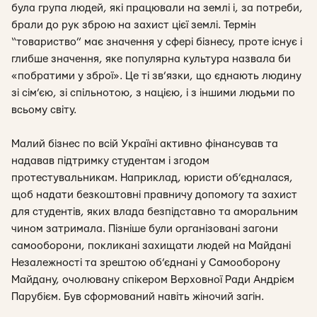
була група людей, які працювали на землі і, за потреби,
брали до рук зброю на захист цієї землі. Термін
“товариство” має значення у сфері бізнесу, проте існує і
глибше значення, яке популярна культура назвала би
«побратими у зброї». Це ті зв’язки, що єднають людину
зі сім’єю, зі спільнотою, з нацією, і з іншими людьми по
всьому світу.
Малий бізнес по всій Україні активно фінансував та
надавав підтримку студентам і згодом
протестувальникам. Наприклад, юристи об’єдналася,
щоб надати безкоштовні правничу допомогу та захист
для студентів, яких влада безпідставно та аморальним
чином затримала. Пізніше були організовані загони
самооборони, покликані захищати людей на Майдані
Незалежності та зрештою об’єднані у Самооборону
Майдану, очолювану спікером Верховної Ради Андрієм
Парубієм. Був сформований навіть жіночий загін.