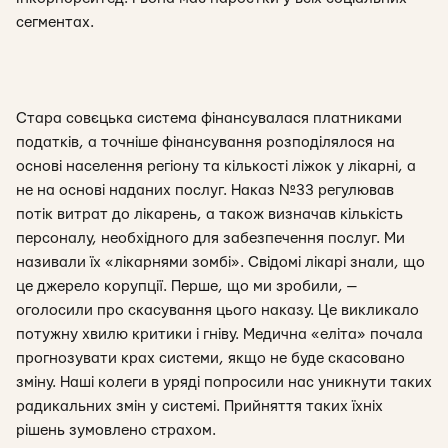
сегментах.
Стара совєцька система фінансувалася платниками
податків, а точніше фінансування розподілялося на
основі населення регіону та кількості ліжок у лікарні, а
не на основі наданих послуг. Наказ №33 регулював
потік витрат до лікарень, а також визначав кількість
персоналу, необхідного для забезпечення послуг. Ми
називали їх «лікарнями зомбі». Свідомі лікарі знали, що
це джерело корупції. Перше, що ми зробили, —
оголосили про скасування цього наказу. Це викликало
потужну хвилю критики і гніву. Медична «еліта» почала
прогнозувати крах системи, якщо не буде скасовано
зміну. Наші колеги в уряді попросили нас уникнути таких
радикальних змін у системі. Прийняття таких їхніх
рішень зумовлено страхом.