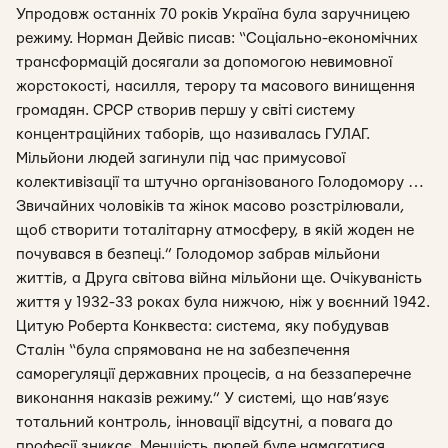
Упродовж останніх 70 років Україна була заручницею
режиму. Норман Дейвіс писав: “Соціально-економічних
трансформацій досягали за допомогою невимовної
жорстокості, насилля, терору та масового винищення
громадян. СРСР створив першу у світі систему
концентраційних таборів, що називалась ГУЛАГ.
Мільйони людей загинули під час примусової
колективізації та штучно організованого Голодомору …
Звичайних чоловіків та жінок масово розстрілювали,
щоб створити тоталітарну атмосферу, в якій жоден не
почувався в безпеці.” Голодомор забрав мільйони
життів, а Друга світова війна мільйони ще. Очікуваність
життя у 1932-33 роках була нижчою, ніж у воєнний 1942.
Цитую Роберта Конквеста: система, яку побудував
Сталін “була спрямована не на забезпечення
саморегуляції державних процесів, а на беззаперечне
виконання наказів режиму.” У системі, що нав’язує
тотальний контроль, інновації відсутні, а повага до
професії зникає. Меншість людей буде намагатися