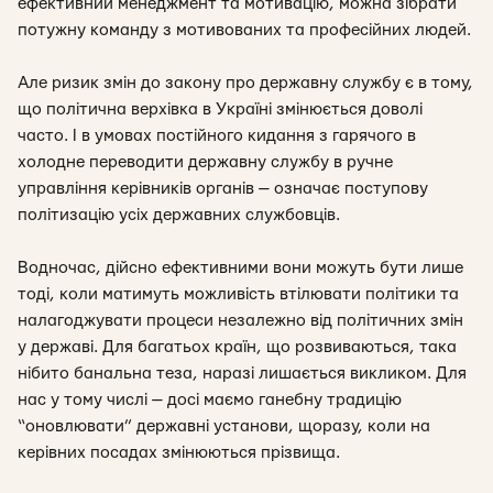
ефективний менеджмент та мотивацію, можна зібрати
потужну команду з мотивованих та професійних людей.
Але ризик змін до закону про державну службу є в тому,
що політична верхівка в Україні змінюється доволі
часто. І в умовах постійного кидання з гарячого в
холодне переводити державну службу в ручне
управління керівників органів — означає поступову
політизацію усіх державних службовців.
Водночас, дійсно ефективними вони можуть бути лише
тоді, коли матимуть можливість втілювати політики та
налагоджувати процеси незалежно від політичних змін
у державі. Для багатьох країн, що розвиваються, така
нібито банальна теза, наразі лишається викликом. Для
нас у тому числі — досі маємо ганебну традицію
“оновлювати” державні установи, щоразу, коли на
керівних посадах змінюються прізвища.