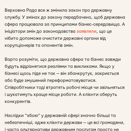
Верховна Рада все ж змінила закон про державну
службу. У змінах до закону передбачено, щоб державна
сфера працювала за принципами бізнес-середовища. А
ініціатори змін до законодавства
заявляли
, що це
нібито допоможе очистити державні органи від
корупціонерів та опонентів змін.
Варто розуміти, що державна сфера та бізнес завжди
будуть відрізнятися реаліями та викликами. Якщо у
бізнесі щось піде не так — він збанкрутує, закриється
або буде змушений переформатовуватися.
Співробітники тоді втратять робочі місця чи звільняться
і шукатимуть краще місце роботи. А клієнти оберуть
конкурентів.
Наслідки “збою” у державній сфері значно більші та
небезпечніші, адже клієнти держави — це всі громадяни,
і часто альтернативи державним послугам просто не