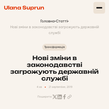
Ulana Suprun
Головна
>
Статті
>
Нові зміни в законодавстві загрожують державній
службі
Трансформація
Нові зміни в
законодавстві
загрожують державній
службі
4 хв
21 september, 2019
Поширити: