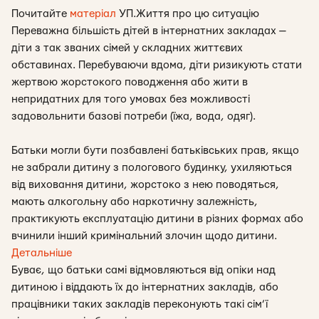
Почитайте
матеріал
УП.Життя про цю ситуацію
Переважна більшість дітей в інтернатних закладах —
діти з так званих сімей у складних життєвих
обставинах. Перебуваючи вдома, діти ризикують стати
жертвою жорстокого поводження або жити в
непридатних для того умовах без можливості
задовольнити базові потреби (їжа, вода, одяг).
Батьки могли бути позбавлені батьківських прав, якщо
не забрали дитину з пологового будинку, ухиляються
від виховання дитини, жорстоко з нею поводяться,
мають алкогольну або наркотичну залежність,
практикують експлуатацію дитини в різних формах або
вчинили інший кримінальний злочин щодо дитини.
Детальніше
Буває, що батьки самі відмовляються від опіки над
дитиною і віддають їх до інтернатних закладів, або
працівники таких закладів переконують такі сім’ї