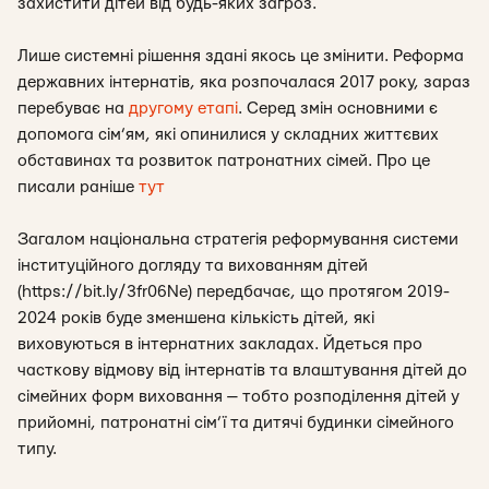
захистити дітей від будь-яких загроз.
Лише системні рішення здані якось це змінити. Реформа
державних інтернатів, яка розпочалася 2017 року, зараз
перебуває на
другому етапі
. Серед змін основними є
допомога сім’ям, які опинилися у складних життєвих
обставинах та розвиток патронатних сімей. Про це
писали раніше
тут
Загалом національна стратегія реформування системи
інституційного догляду та вихованням дітей
(https://bit.ly/3fr06Ne) передбачає, що протягом 2019-
2024 років буде зменшена кількість дітей, які
виховуються в інтернатних закладах. Йдеться про
часткову відмову від інтернатів та влаштування дітей до
сімейних форм виховання — тобто розподілення дітей у
прийомні, патронатні сім’ї та дитячі будинки сімейного
типу.