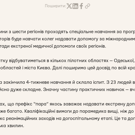
Поширити:
ини з шести регіонів проходять спеціальне навчання за про
укторів буде навчати колег надавати допомогу за міжнародни
ди екстреної медичної допомоги своїх регіонів.
ку відбуватиметься в кількох пілотних областях — Одеської,
областей і міста Києва. Далі поширимо цей досвід по всій краї
 закінчила 4-тижневе навчання й склала іспит. З 23 людей в
дійсно дуже складне. Значну частину практичних навичок — в
х, що префікс “пара” якось заважає надавати екстрену доп
же багато. Кваліфікаційні вимоги до парамедика вищі, ніж до
с реанімаційних заходів на догоспітальному етапі. Це та до
ька хвилин.