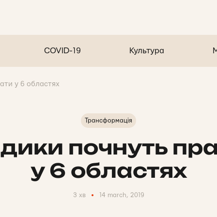
COVID-19
Культура
ати у 6 областях
Трансформація
дики почнуть пр
у 6 областях
3 хв
14 march, 2019