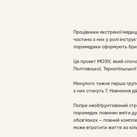
Працівники екстреної медиц
частина з них у ролі інстр
парамедики сформують брига
Це проект МОЗУ, який спочат
Полтавської, Тернопільської 
Минулого тижня перша група
з них стануть 7. Навчання 
Попри необґрунтований стра
парамедик повинен вміти ду
обов’язках — повний комплек
може втратити життя за кіл