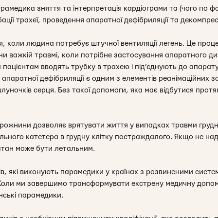
рамедика зняття та інтерпретація кардіограми та (чого по ф
ації трахеї, проведення апаратної дефібриляції та декомпре
я, коли людина потребує штучної вентиляції легень. Це проц
чи важкій травмі, коли потрібне застосування апаратного ди
пацієнтам вводять трубку в трахею і під’єднують до апарату
 апаратної дефібриляції є одним з елементів реанімаційних за
луночків серця. Без такої допомоги, яка має відбутися прот
рожнини дозволяє врятувати життя у випадках травми грудно
льного катетера в грудну клітку постраждалого. Якщо не на
стан може бути летальним.
ків, які виконують парамедики у країнах з розвиненими сист
Коли ми завершимо трансформувати екстрену медичну допомо
нські парамедики.