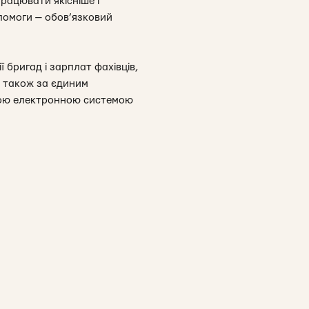
рацювати якісніше і
помоги — обов’язковий
 бригад і зарплат фахівців,
 також за єдиним
иною електронною системою