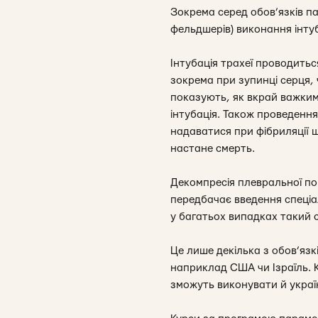
Зокрема серед обов’язків па
фельдшерів) виконання інтуб
Інтубація трахеї проводитьс
зокрема при зупинці серця, 
показують, як вкрай важким 
інтубація. Також проведення
надаватися при фібриляції ш
настане смерть.
Декомпресія плевральної по
передбачає введення спеціа
у багатьох випадках такий 
Це лише декілька з обов’яз
наприклад США чи Ізраїль. 
зможуть виконувати й украї