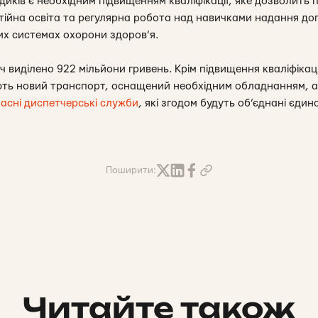
ків є необхідним підвищенням кваліфікації, яке дозволить п
тійна освіта та регулярна робота над навичками надання до
их системах охорони здоров’я.
ч виділено 922 мільйони гривень. Крім підвищення кваліфікації
ють новий транспорт, оснащений необхідним обладнанням, а
часні диспетчерські служби
, які згодом будуть об’єднані єд
Поширити:
Читайте також