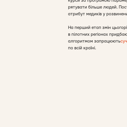
Курси за програмою парамеди
рятувати більше людей. Пос
атрибут медиків у розвинен
На перший етап змін цьогорі
в пілотних регіонах придба
алгоритмом запрацюють
су
по всій країні.