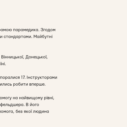
грамою парамедика. Згодом
ми стандартами. Майбутні
 Вінницької, Донецької,
ні.
поралися 17. Інструкторами
чились робити вперше.
омогу на найвищому рівні,
 фельдшера. В його
помога, без якої людина