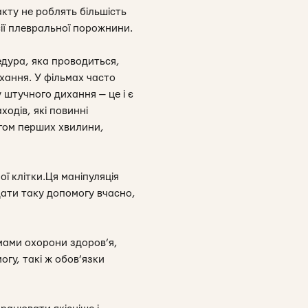
акту не роблять більшість
сії плевральної порожнини.
едура, яка проводиться,
хання. У фільмах часто
 штучного дихання — це і є
ходів, які повинні
ягом перших хвилини,
ї клітки.Ця маніпуляція
дати таку допомогу вчасно,
емами охорони здоров’я,
гу, такі ж обов’язки