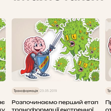
Трансформація
23.05.2019
Тр
яє
Розпочинаємо перший етап
П
ку
трансформації екстренної
о