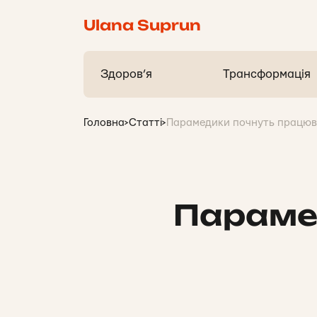
Ulana Suprun
Здоров’я
Трансформація
Головна
>
Статті
>
Парамедики почнуть працюв
Параме