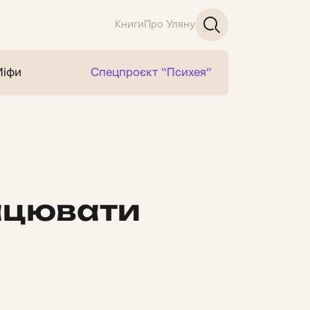
Книги
Про Уляну
Міфи
Спецпроєкт “Психея”
ацювати