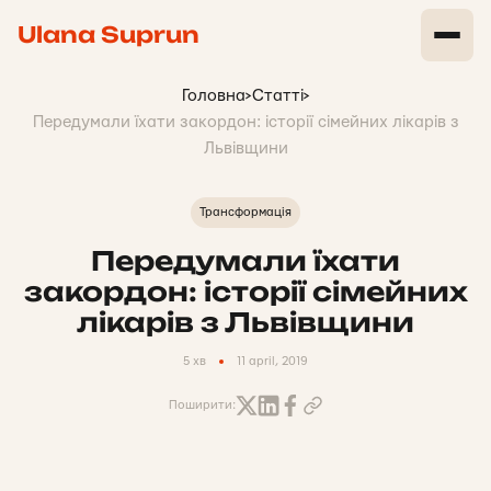
Ulana Suprun
Головна
>
Статті
>
Передумали їхати закордон: історії сімейних лікарів з
Львівщини
Трансформація
Передумали їхати
закордон: історії сімейних
лікарів з Львівщини
5 хв
11 april, 2019
Поширити: