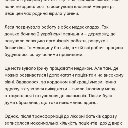
вони не здавалися та заснували власний медцентр.
Весь цей час родина вірила у зміни.
Леся поєднувала роботу в обох медзакладах. Так
донька бачила 2 українські медицини — державну, де
панувала совєцька організація роботи, розруха і
безвихідь. Та медицину батьків, в якій всі робочі процеси
будувалися за сучасними правилами.
Це мотивувало Ірину працювати медиком. Але там, де
можна розвиватися і допомагати пацієнтам на високому
рівні. Здавалося, за кордоном найкращі умови. Ірина
одразу готувалася виїжджати — вчила іноземну мову,
стажувалася і готувалася до екзаменів. Тільки було
дуже образливо, що таке неможливо вдома.
Однак, після трансформації до лікарні батьків одразу
записалася максимальна кількість пацієнтів, дохід виріс