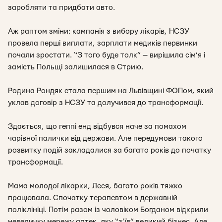
заробляти та придбати авто.
Аж раптом зміни: кампанія з вибору лікарів, НСЗУ
провела перші виплати, зарплати медиків первинки
почали зростати. “З того буде толк” — вирішила сім’я і
замість Польщі залишилася в Стрию.
Родина Рондяк стала першим на Львівщині ФОПом, який
уклав договір з НСЗУ та долучився до трансформації.
Здається, що геппі енд відбувся наче за помахом
чарівної палички від держави. Але передумови такого
розвитку подій закладалися за багато років до початку
трансформації.
Мама молодої лікарки, Леся, багато років тяжко
працювала. Спочатку терапевтом в державній
поліклініці. Потім разом із чоловіком Богданом відкрили
невеличку мережу аптек, яку “з’їв” великий бізнес. Але