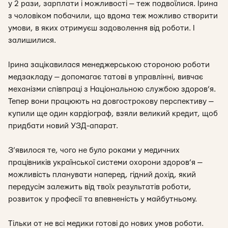
у 2 рази, зарплати і можливості — теж подвоїлися. Ірина
з чоловіком побачили, що вдома теж можливо створити
умови, в яких отримуєш задоволення від роботи. І
залишилися.
Ірина зацікавилася менеджерською стороною роботи
медзакладу — допомагає татові в управлінні, вивчає
механізми співпраці з Національною службою здоров’я.
Тепер вони працюють на довгострокову перспективу —
купили ще один кардіограф, взяли великий кредит, щоб
придбати новий УЗД-апарат.
З’явилося те, чого не було роками у медичних
працівників української системи охорони здоров’я —
можливість планувати наперед, гідний дохід, який
передусім залежить від твоїх результатів роботи,
розвиток у професії та впевненість у майбутньому.
Тільки от не всі медики готові до нових умов роботи.