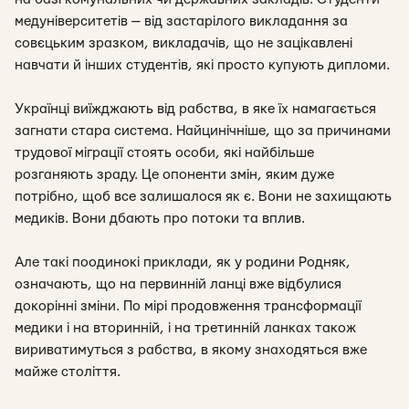
медуніверситетів — від застарілого викладання за
совєцьким зразком, викладачів, що не зацікавлені
навчати й інших студентів, які просто купують дипломи.
Українці виїжджають від рабства, в яке їх намагається
загнати стара система. Найцинічніше, що за причинами
трудової міграції стоять особи, які найбільше
розганяють зраду. Це опоненти змін, яким дуже
потрібно, щоб все залишалося як є. Вони не захищають
медиків. Вони дбають про потоки та вплив.
Але такі поодинокі приклади, як у родини Родняк,
означають, що на первинній ланці вже відбулися
докорінні зміни. По мірі продовження трансформації
медики і на вторинній, і на третинній ланках також
вириватимуться з рабства, в якому знаходяться вже
майже століття.