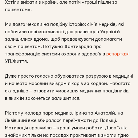
Хотіли виїхати з країни, але потім «гроші пішли за
пацієнтом».
Ми довго чекали на подібну історію: сім’я медиків, які
побачили нові можливості для розвитку в Україні й
залишилися вдома, щоб продовжувати допомагати
своїм пацієнтам. Потужна #антизрада про
трансформацію системи охорони здоров’я в
репортажі
УП.Життя.
Дуже просто голосно обурюватися розрухою в медицині
й начебто масовим виїздом лікарів за кордон. Набагато
складніше — створити умови для медичних працівників,
в яких їм захочеться залишитися.
Рік тому молода пара медиків, Ірина та Анатолій, на
Львівщині вже збиралася переїжджати до Польщі.
Мотивація зрозуміла — кращі умови роботи. Двоє їхніх
знайомих тільки на посадах практикантів змогли гідно