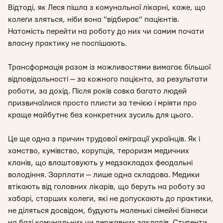
Відтоді, як Леся пішла з комунальної лікарні, каже, що
колеги зляться, ніби вона “відбирає” пацієнтів.
Натомість перейти на роботу до них чи самим почати
власну практику не поспішають.
Трансформація разом із можливостями вимагає більшої
відповідальності — за кожного пацієнта, за результати
роботи, за дохід. Після років совка багато людей
призвичаїлися просто плисти за течією і мріяти про
краще майбутнє без конкретних зусиль для цього.
Це ще одна з причин трудової еміграції українців. Як і
хамство, кумівство, корупція, тероризм медичних
кланів, що влаштовують у медзакладах феодальні
володіння. Зарплати — лише одна складова. Медики
втікають від головних лікарів, що беруть на роботу за
хабарі, старших колеги, які не допускають до практики,
не діляться досвідом, будують маленькі сімейні бізнеси
на базі комунальних чи державних закладів. Студенти