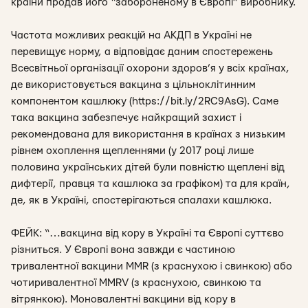
країни продав його “забороненому в Європі” виробнику.
Частота можливих реакцій на АКДП в Україні не
перевищує норму, а відповідає даним спостережень
Всесвітньої організації охорони здоров’я у всіх країнах,
де використовується вакцина з цільноклітинним
компонентом кашлюку (https://bit.ly/2RC9AsG). Саме
така вакцина забезпечує найкращий захист і
рекомендована для використання в країнах з низьким
рівнем охоплення щепленнями (у 2017 році лише
половина українських дітей були повністю щеплені від
дифтерії, правця та кашлюка за графіком) та для країн,
де, як в Україні, спостерігаються спалахи кашлюка.
ФЕЙК: “…вакцина від кору в Україні та Європі суттєво
різниться. У Європі вона завжди є частиною
тривалентної вакцини MMR (з краснухою і свинкою) або
чотиривалентної MMRV (з краснухою, свинкою та
вітрянкою). Моновалентні вакцини від кору в