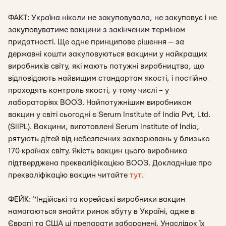
ФАКТ: Україна ніколи не закуповувала, не закуповує і не
закуповуватиме вакцини з закінченим терміном
придатності. Ще одне принципове рішення — за
державні кошти закуповуються вакцини у найкращих
виробників світу, які мають потужні виробництва, що
відповідають найвищим стандартам якості, і постійно
проходять контроль якості, у тому числі – у
лабораторіях ВООЗ. Найпотужнішим виробником
вакцин у світі сьогодні є Serum Institute of India Pvt, Ltd.
(SIIPL). Вакцини, виготовлені Serum Institute of India,
рятують дітей від небезпечних захворювань у близько
170 країнах світу. Якість вакцин цього виробника
підтверджена прекваліфікацією ВООЗ. Докладніше про
прекваліфікацію вакцин читайте
тут
.
ФЕЙК: “Індійські та корейські виробники вакцин
намагаються знайти ринок збуту в Україні, адже в
Європі та США ці препарати заборонені. Унаслідок їх