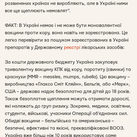
розвинених країнах не виробляють, але в Україні ними
все ще щеплюють немовлят”.
ФАКТ: В Україні немає і не може бути моновалентної
вакцини проти кору, вона навіть не зареєстрована. Це
легко перевірити за пошуком зареєстрованих в Україні
препаратів у Державному
реєстрі
лікарських засобів:
За кошти державного бюджету Україна закуповує
тривалентну вакцину КПК від кору, паротиту (свинки) та
краснухи (MMR – measles, mumps, rubella). Цю вакцину –
виробництва «Глаксо Сміт Кляйн», Бельгія, або «Мерк»,
США – держава надає безоплатно для дітей до 18 років.
Також безоплатне щеплення можуть отримати дорослі,
які належать до груп ризику. Зокрема, медики, освітяни,
студенти, військові, учасники Операції об’єднаних сил.
Обидві вакцини – бельгійська та американська –
безпечні, ефективні та якісні, прекваліфіковані ВООЗ.
Україна вже більш ніж 10 років використовує саме