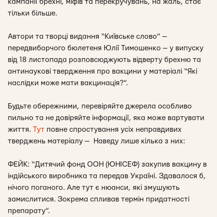
кампанії брехні, міфів та перекручувань, на жаль, стає
тільки більше.
Автори та творці видання “Київське слово” —
передвиборчого бюлетеня Юлії Тимошенко — у випуску
від 18 листопада розповсюджують відверту брехню та
антинаукові твердження про вакцини у матеріалі “Які
наслідки може мати вакцинація?”.
Будьте обережними, перевіряйте джерела особливо
пильно та не довіряйте інформації, яка може вартувати
життя.
Тут
повне спростування усіх неправдивих
тверджень матеріалу — Наведу лише кілька з них:
ФЕЙК: “Дитячий фонд ООН (ЮНІСЕФ) закупив вакцину в
індійського виробника та передав Україні. Здавалося б,
нічого поганого. Але тут є нюанси, які змушують
замислитися. Зокрема спливав термін придатності
препарату”.