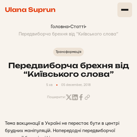
Ulana Suprun
Головна
>
Статті
>
Передвиборча брехня від “Київського слова”
Трансформація
Передвиборча брехня від
“Київського слова”
5 хв
05 december, 2018
Поширити:
Тема вакцинації в Україні не перестає бути в центрі
брудних маніпуляцій. Напередодні передвиборчої