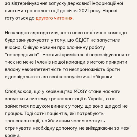
за відтермінування запуску державної інформаційної
системи трансплантації до січня 2021 року. Наразі
готуються до
другого читання
.
Нескладно здогадатися, кого нова політична команда
буде звинувачувати у тому, що ЄДІСТ не запустили
вчасно. Очікую новини про злочинну роботу
“попередників” і можливі кримінальні переслідування та
тиск на мене і членів нашої команди з метою прикрити
власну некомпетентність та неспроможність брати
відповідальність за свої ж популістичні обіцянки.
Сподіваюся, що у керівництва МОЗУ стане наснаги
запустити систему трансплантації в Україні, а не
займатися пошуком винних у тому, що вона ще досі не
працює. Тоді сотні пацієнтів, які потребують
трансплантації, найближчим часом зможуть
отримувати необхідну допомогу, не виїжджаючи за межі
країни.