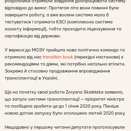
розробники отримали завдання доопрацювати систему
відповідно до вимог. Протягом літа вони повинні були
завершити роботу, а вже восени система мала б
тестуватися і отримати КЗСІ (комплексна система
захисту інформації), тобто проходити ліцензування та
сертифікацію від держави.
У вересні до МОЗУ прийшла нова політична команда та
отримала від нас
transition book
(перехідні настанови) з
рекомендаціями та діями, які потрібно нагально втілити.
Зокрема й стосовно продовження впровадження
трансплантації в Україні.
Ще на початку своєї роботи Zoryana Skaletska заявила,
що запуск системи трансплантації — пріоритет міністра
та пообіцяла зробити це до 1 січня 2020 року. Пізніше
новою датою запуску було оголошено лютий 2020 року.
Нещодавно у першому читанні депутати проголосували