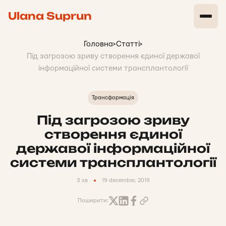
Ulana Suprun
Головна
>
Статті
>
Під загрозою зриву створення єдиної державої
інформаційної системи трансплантології
Трансформація
Під загрозою зриву
створення єдиної
державої інформаційної
системи трансплантології
3 хв
19 december, 2019
Поширити: