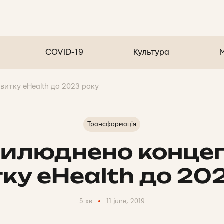
COVID-19
Культура
итку eHealth до 2023 року
Трансформація
илюднено конце
ку eHealth до 20
5 хв
11 june, 2019