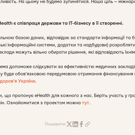
ливість. На цьому не будемо зупинятися. Наша ціль — міжна
alth є співпраця держави та ІТ-бізнесу в її створенні.
ьною базою даних, відповідає за стандарти інформації та бе
ські інформаційні системи, додатки та надбудови) розроблятим
клади можуть вільно обирати рішення, які відповідають їхні
тема допоможе слідкувати за ефективністю медичних заклад
му буде обов’язковою передумовою отримання фінансування 
доров’я України
.
и, що пропонує eHealth для кожного з нас. Беріть участь у г
мін. Ознайомитися з проектом можна
тут
.
Поширити: