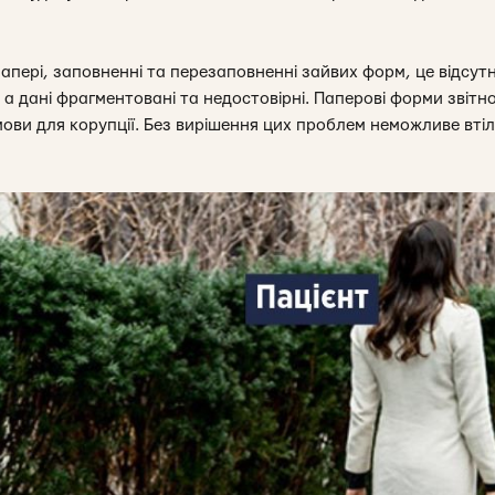
 папері, заповненні та перезаповненні зайвих форм, це відсут
, а дані фрагментовані та недостовірні. Паперові форми звітнос
умови для корупції. Без вирішення цих проблем неможливе вті