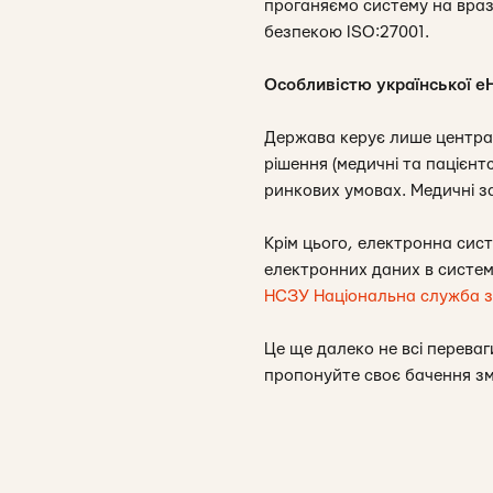
проганяємо систему на враз
безпекою ISO:27001.
Особливістю української eHe
Держава керує лише централ
рішення (медичні та пацієнт
ринкових умовах. Медичні за
Крім цього, електронна сис
електронних даних в систе
НСЗУ Національна служба з
Це ще далеко не всі переваг
пропонуйте своє бачення з