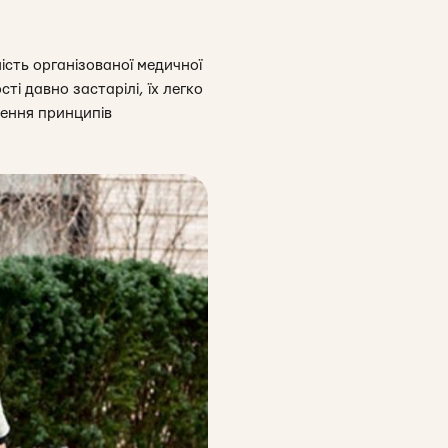
ність організованої медичної
ті давно застарілі, їх легко
лення принципів