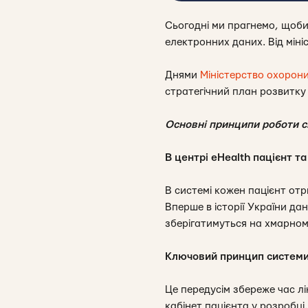
Сьогодні ми прагнемо, щоби 
електронних даних. Від міні
Днями
Міністерство охорони
стратегічний план розвитку
Основні принципи роботи с
В центрі eHealth пацієнт та
В системі кожен пацієнт отр
Вперше в історії України да
зберігатимуться на хмарному
Ключовий принцип системи 
Це передусім збереже час лі
кабінет пацієнта у розробці,