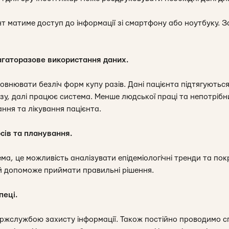
т матиме доступ до інформації зі смартфону або ноутбуку. 
агаторазове використання даних.
овнювати безліч форм купу разів. Дані пацієнта підтягуються
азу, далі працює система. Менше людської праці та непотріб
ання та лікування пацієнта.
сів та планування.
ма, це можливість аналізувати епідеміологічні тренди та пок
ий допоможе приймати правильні рішення.
пеці.
ржслужбою захисту інформації. Також постійно проводимо сп