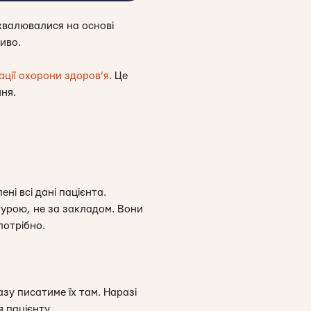
ухвалювалися на основі
ливо.
ації охорони здоров’я
. Це
ння.
ні всі дані пацієнта.
атурою, не за закладом. Вони
 потрібно.
азу писатиме їх там. Наразі
я пацієнту.