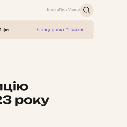
Книги
Про Уляну
Міфи
Спецпроєкт “Психея”
пцію
23 року