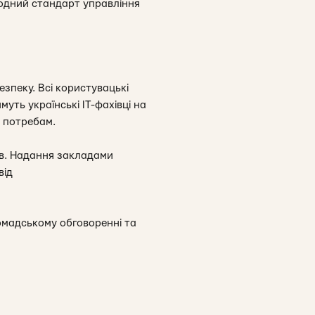
родний стандарт управління
зпеку. Всі користувацькі
уть українські ІТ-фахівці на
м потребам.
ів. Надання закладами
від
ромадському обговоренні та