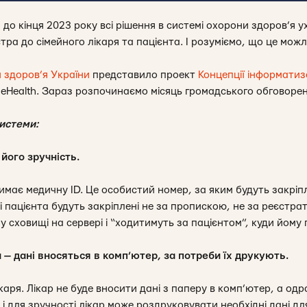
до кінця 2023 року всі рішення в системі охорони здоров’я 
стра до сімейного лікаря та пацієнта. І розуміємо, що це мож
 здоров’я України
представило проект
Концепції інформатиз
 eHealth. Зараз розпочинаємо місяць громадського обговоре
истеми:
 його зручність.
имає медичну ID. Це особистий номер, за яким будуть закріпле
ні пацієнта будуть закріплені не за пропискою, не за реєстр
 сховищі на сервері і “ходитимуть за пацієнтом”, куди йому
— дані вносяться в комп’ютер, за потреби їх друкують.
каря. Лікар не буде вносити дані з паперу в комп’ютер, а одр
 і для зручності лікар може роздруковувати необхідні дані дл