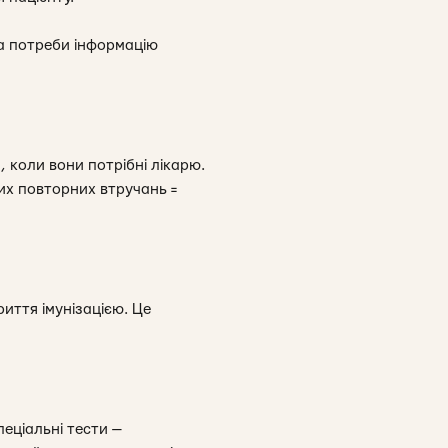
За потреби інформацію
, коли вони потрібні лікарю.
них повторних втручань =
риття імунізацією. Це
еціальні тести —