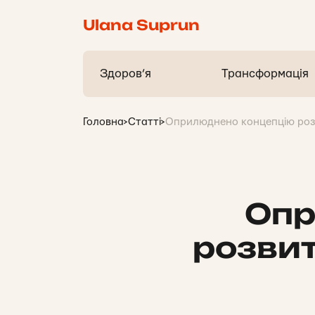
Ulana Suprun
Здоров’я
Трансформація
Головна
>
Статті
>
Оприлюднено концепцію розв
Опр
розвит