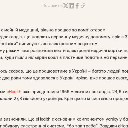
Поширити:
 сімейній медицині, вільно працює за комп’ютером
едзакладів, що надають первинну медичну допомогу, зріс з 3
упні ліки” виписують за електронним рецептом
ому режимі вже розпочали вести електронні медичні картки па
, куди пішли мільярди коштів п
латників податків на первинн
тось сказав, що це працюватиме в Україні — багато людей по
 два роки тому здавалося в Україні мрією, вже працює сього
еми
eHealth
вже приєдналися 1966 медичних закладів, 24,6 тис
уклали 27,8 мільйона українців. Крім цього із системою прац
 визначили, що eHealth є основним компонентом успіху у баг
побудову електронної системи, “бо так треба”. Завдяки eHea