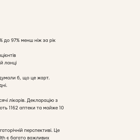
% до 97% менш ніж за рік
цієнтів
ій ланці
думали б, що це жарт.
дні.
ячі лікарів. Декларацію з
юють 1162 аптеки та майже 10
аторічній перспективі. Це
lth є багато важливих