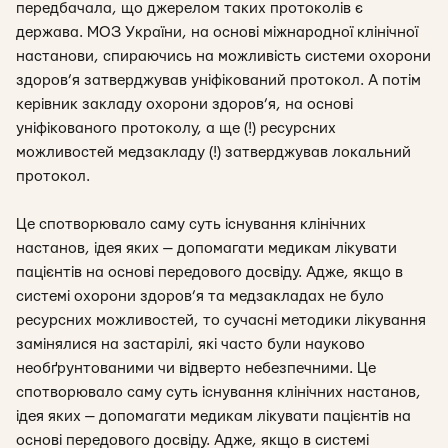
передбачала, що джерелом таких протоколів є
держава. МОЗ України, на основі міжнародної клінічної
настанови, спираючись на можливість системи охорони
здоров’я затверджував уніфікований протокол. А потім
керівник закладу охорони здоров’я, на основі
уніфікованого протоколу, а ще (!) ресурсних
можливостей медзакладу (!) затверджував локальний
протокол.
Це спотворювало саму суть існування клінічних
настанов, ідея яких — допомагати медикам лікувати
пацієнтів на основі передового досвіду. Адже, якщо в
системі охорони здоров’я та медзакладах не було
ресурсних можливостей, то сучасні методики лікування
замінялися на застарілі, які часто були науково
необґрунтованими чи відверто небезпечними. Це
спотворювало саму суть існування клінічних настанов,
ідея яких — допомагати медикам лікувати пацієнтів на
основі передового досвіду. Адже, якщо в системі