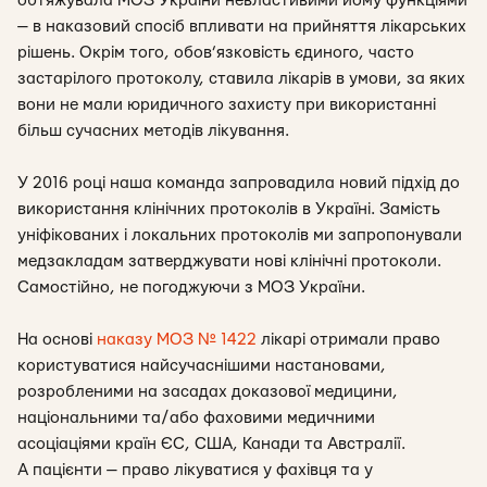
обтяжувала МОЗ України невластивими йому функціями
— в наказовий спосіб впливати на прийняття лікарських
рішень. Окрім того, обов’язковість єдиного, часто
застарілого протоколу, ставила лікарів в умови, за яких
вони не мали юридичного захисту при використанні
більш сучасних методів лікування.
У 2016 році наша команда запровадила новий підхід до
використання клінічних протоколів в Україні. Замість
уніфікованих і локальних протоколів ми запропонували
медзакладам затверджувати нові клінічні протоколи.
Самостійно, не погоджуючи з МОЗ України.
На основі
наказу МОЗ № 1422
лікарі отримали право
користуватися найсучаснішими настановами,
розробленими на засадах доказової медицини,
національними та/або фаховими медичними
асоціаціями країн ЄС, США, Канади та Австралії.
А пацієнти — право лікуватися у фахівця та у