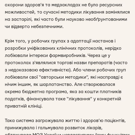
охорони здоров’я та медзакладах не було ресурсних
можливостей, то сучасні методики лікування замінялися
на застарілі, які часто були науково необґрунтованими
чи відверто небезпечними.
Крім того, у робочих групах з адаптації настанов і
розробки уніфікованих клінічних протоколів, нерідко
лобіювали інтереси фармвиробників. Через це у
протоколах з‘являлися торгові назви препаратів (часто
з недоказовою ефективністю). Або члени робочих груп
лобіювали свої “авторськи методики”, які насправді є
нічим іншим, як шарлатанство. Але створювалася
окрема бюджетна програма, яка за кошти платників
податків, фінансувала таке “лікування” у конкретній
приватній клініці.
Така система загрожувала життю і здоров’ю пацієнтів,
принижувала і гальмувала розвиток лікарів,