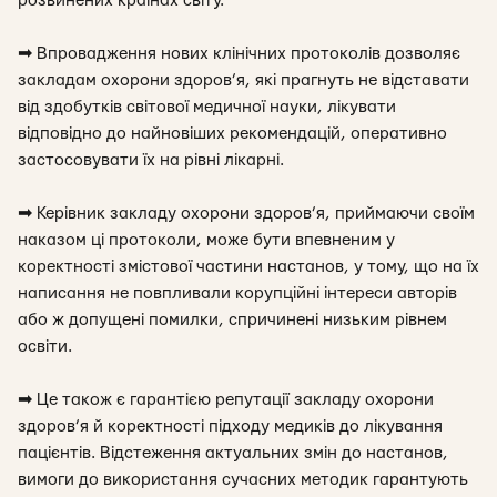
розвинених країнах світу.
➡
Впровадження нових клінічних протоколів дозволяє
закладам охорони здоров’я, які прагнуть не відставати
від здобутків світової медичної науки, лікувати
відповідно до найновіших рекомендацій, оперативно
застосовувати їх на рівні лікарні.
➡
Керівник закладу охорони здоров’я, приймаючи своїм
наказом ці протоколи, може бути впевненим у
коректності змістової частини настанов, у тому, що на їх
написання не повпливали корупційні інтереси авторів
або ж допущені помилки, спричинені низьким рівнем
освіти.
➡
Це також є гарантією репутації закладу охорони
здоров’я й коректності підходу медиків до лікування
пацієнтів. Відстеження актуальних змін до настанов,
вимоги до використання сучасних методик гарантують