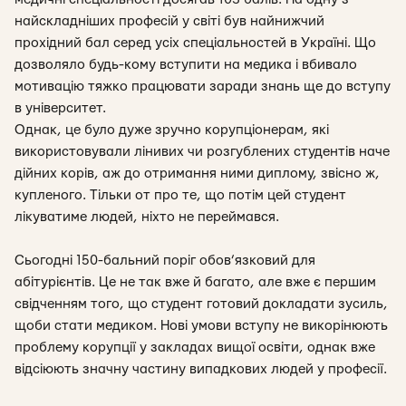
найскладніших професій у світі був найнижчий
прохідний бал серед усіх спеціальностей в Україні. Що
дозволяло будь-кому вступити на медика і вбивало
мотивацію тяжко працювати заради знань ще до вступу
в університет.
Однак, це було дуже зручно корупціонерам, які
використовували лінивих чи розгублених студентів наче
дійних корів, аж до отримання ними диплому, звісно ж,
купленого. Тільки от про те, що потім цей студент
лікуватиме людей, ніхто не переймався.
Сьогодні 150-бальний поріг обов’язковий для
абітурієнтів. Це не так вже й багато, але вже є першим
свідченням того, що студент готовий докладати зусиль,
щоби стати медиком. Нові умови вступу не викорінюють
проблему корупції у закладах вищої освіти, однак вже
відсіюють значну частину випадкових людей у професії.