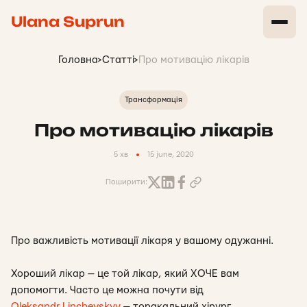
Ulana Suprun
Головна
>
Статті
>
Про мотивацію лікарів
Трансформація
Про мотивацію лікарів
5 хв
15 june, 2020
Поширити:
Про важливість мотивації лікаря у вашому одужанні.
Хороший лікар — це той лікар, який ХОЧЕ вам
допомогти. Часто це можна почути від
Oleksandr Linchevskyy
— торакальний хірург,