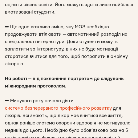
оцінити рівень освіти. Його можуть здати лише найбільш
вмотивовані студенти.
➡
Ще одна важлива зміна, яку МОЗ необхідно
продовжувати втілювати — автоматичний розподіл на
спеціальності інтернатури. Доки студенти можуть
заплатити за інтернатуру, в них не буде мотивації
старатися вчитися для того, щоб потрапити в омріяну
лікарню.
На роботі — від поклоніння портретам до слідувань
міжнародним протоколам.
➡
Минулого року почала діяти
система безперервного професійного розвитку
для
лікарів. Всі знають, що лікар має вчитися все життя,
однак раніше система охорони здоров’я не мотивувала
медиків до цього. Необхідно було обов’язково раз на 5
років прийти на факультет післядипломної освіти й