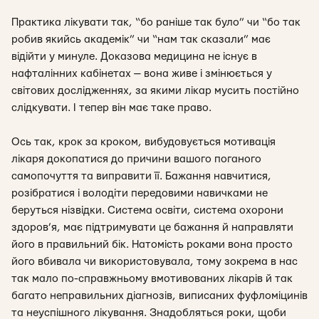
Практика лікувати так, “бо раніше так було” чи “бо так
робив якийсь академік” чи “нам так сказали” має
відійти у минуле. Доказова медицина не існує в
нафталінних кабінетах — вона живе і змінюється у
світових дослідженнях, за якими лікар мусить постійно
слідкувати. І тепер він має таке право.
Ось так, крок за кроком, вибудовується мотивація
лікаря докопатися до причини вашого поганого
самопочуття та виправити її. Бажання навчитися,
розібратися і володіти передовими навичками не
беруться нізвідки. Система освіти, система охорони
здоров’я, має підтримувати це бажання й направляти
його в правильний бік. Натомість роками вона просто
його вбивала чи використовувала, тому зокрема в нас
так мало по-справжньому вмотивованих лікарів й так
багато неправильних діагнозів, виписаних фуфломіцинів
та неуспішного лікування. Знадобляться роки, щоби