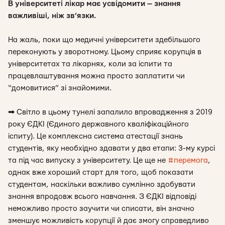
В університеті лікар має усвідомити — знання
важливіші, ніж зв’язки.
На жаль, поки що медичні університети здебільшого
переконують у зворотному. Цьому сприяє корупція в
університетах та лікарнях, коли за іспити та
працевлаштування можна просто заплатити чи
“домовитися” зі знайомими.
➡
Світло в цьому тунелі запалило впровадження з 2019
року ЄДКІ (Єдиного державного кваліфікаційного
іспиту). Це комплексна система атестації знань
студентів, яку необхідно здавати у два етапи: 3-му курсі
та під час випуску з університету. Це ще не
#перемога
,
однак вже хороший старт для того, щоб показати
студентам, наскільки важливо сумлінно здобувати
знання впродовж всього навчання. З ЄДКІ відповіді
неможливо просто заучити чи списати, він значно
зменшує можливість корупції й дає змогу справедливо