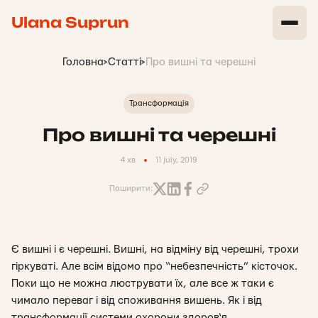
Ulana Suprun
Головна
>
Статті
>
Про вишні та черешні
Трансформація
Про вишні та черешні
4 хв
11 july, 2019
Поширити:
Є вишні і є черешні. Вишні, на відміну від черешні, трохи
гіркуваті. Але всім відомо про “небезпечність” кісточок.
Поки що не можна люструвати їх, але все ж таки є
чимало переваг і від споживання вишень. Як і від
трансформації системи охорони здоров‘я.