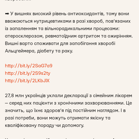
➡
У вишнях високий рівень антиоксидантів, тому вони
вважаються нутрицевтиками в разі хвороб, пов’язаних
із запаленням та вільнорадикальними процесами:
атеросклерозом, ревматоїдним артритом та ожирінням.
Вишні варто споживати для запобігання хворобі
Альцгеймера, діабету та раку.
http://bit.ly/2SaG7a9
http://bit.ly/2S9s2ty
http://bit.ly/2LKbJlX
27,8 млн українців уклали декларації з сімейним лікарем
— серед них пацієнти з хронічними захворюваннями. Це
значить, що їхнє здоров’я під постійним наглядом. І в
разі потреби, вони можуть отримати якісну та
кваліфіковану пораду чи допомогу.