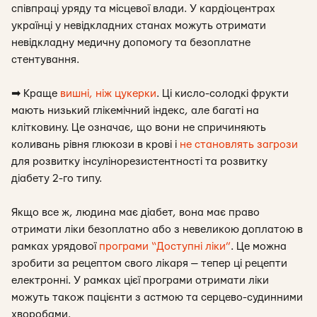
співпраці уряду та місцевої влади. У кардіоцентрах
українці у невідкладних станах можуть отримати
невідкладну медичну допомогу та безоплатне
стентування.
➡
Краще
вишні, ніж цукерки
. Ці кисло-солодкі фрукти
мають низький глікемічний індекс, але багаті на
клітковину. Це означає, що вони не спричиняють
коливань рівня глюкози в крові і
не становлять загрози
для розвитку інсулінорезистентності та розвитку
діабету 2-го типу.
Якщо все ж, людина має діабет, вона має право
отримати ліки безоплатно або з невеликою доплатою в
рамках урядової
програми “Доступні ліки”
. Це можна
зробити за рецептом свого лікаря — тепер ці рецепти
електронні. У рамках цієї програми отримати ліки
можуть також пацієнти з астмою та серцево-судинними
хворобами.