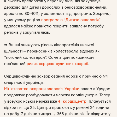
Кількість препаратів у переліку ліків, які закуповує
держава для дітей і дорослих з онкозахворюваннями,
зросла на 30-40%, у залежності від програми. Зокрема,
у минулому році за
програмою “Дитяча онкологія”
вдалося майже повністю покрити заявлену потребу
регіонів у закупівлі ліків.
➡
Вишні знижують рівень ліпопротеїнів низької
щільності — переносників холестеролу, відомих як
“поганий холестерол”. Саме з цим показником
пов’язаний
ризик серцево-судинних хвороб
.
Серцево-судинні захворювання наразі є причиною №1
смертності українців.
Міністерство охорони здоров’я України
разом з Урядом
продовжує розбудовувати мережу кардіоцентрів. Тепер
у всеукраїнській мережі вже
41 кардіоцентр
, планується
відкриття ще 25. Центри працюють у режимі 24 години
на добу, 7 днів на тиждень, 365 днів на рік. Їх відкрито у