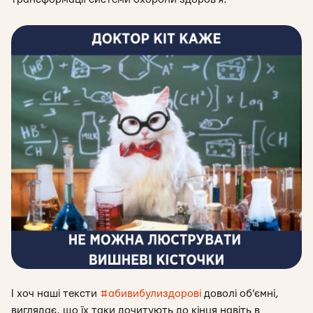
І хоч наші тексти
#
абивибулиздорові
доволі об’ємні,
виглядає, що їх таки дочитують до кінця навіть в