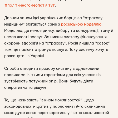
#політичнагомеопатія
тут
.
Дивним чином ідеї українських борців за “страхову
медицину” збігаються саме з
російською моделлю
.
Моделлю, де немає ринку, вибору та конкуренції, тому й
немає якості послуг. Змінивши систему фінансування
охорони здоров‘я на “страхову“, Росія лишила “совок”
там, де пацієнт отримує послуги. Таку систему хочуть
розвинути і в Україні.
Спроби створити прозору систему з однаковими
правилами і чіткими гарантіями для всіх учасників
зустрічають потужний опір. Вони будуть діяти
оперативно та рішуче.
Те, що називають “вікном можливостей” щодо
законодавчих ініціатив у парламенті 9-го скликання
може дуже легко перетворитись у “вікно можливостей