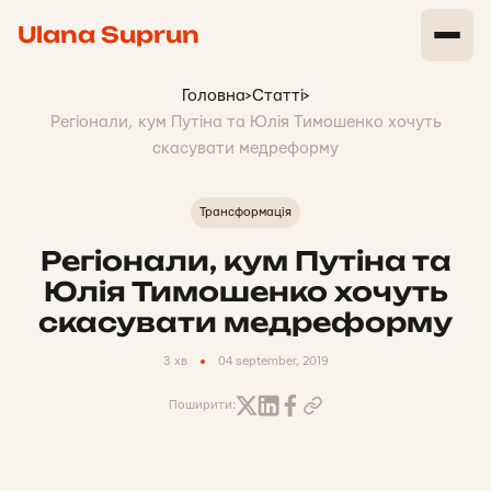
Ulana Suprun
Головна
>
Статті
>
Регіонали, кум Путіна та Юлія Тимошенко хочуть
скасувати медреформу
Трансформація
Регіонали, кум Путіна та
Юлія Тимошенко хочуть
скасувати медреформу
3 хв
04 september, 2019
Поширити: