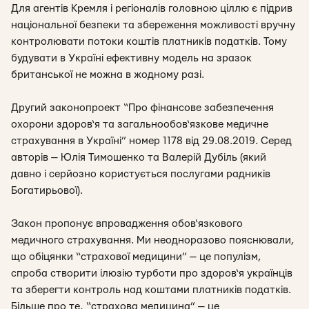
Для агентів Кремля і регіоналів головною ціллю є підрив
національної безпеки та збереження можливості вручну
контролювати потоки коштів платників податків. Тому
будувати в Україні ефективну модель на зразок
британської не можна в жодному разі.
Другий законопроект “Про фінансове забезпечення
охорони здоров‘я та загальнообов‘язкове медичне
страхування в Україні” номер 1178 від 29.08.2019. Серед
авторів — Юлія Тимошенко та Валерій Дубіль (який
давно і серйозно користується послугами радників
Богатирьової).
Закон пропонує впровадження обов‘язкового
медичного страхування. Ми неодноразово пояснювали,
що обіцянки “страхової медицини” — це популізм,
спроба створити ілюзію турботи про здоров‘я українців
та зберегти контроль над коштами платників податків.
Більше про те, “страхова медицина” — це