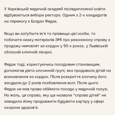
У Харківській медичній академії післядипломної освіти
відбуваються вибори ректора. Одним з 2-х кандидатів
на перемогу є Богдан Федак.
Якщо ви заґуґлите ім’я та прізвище цієї особи, то
побачите низку матеріалів ЗМІ про резонансну справу з
продажу немовлят за кордон у 90-х роках, у Львівській
обласній клінічній лікарні.
Федак тоді, користуючись посадовим становищем,
допомагав діяти злочинній групі, яка продавала дітей на
всиновлення за кордон. Після розкриття злочину його
засудили до 2 років позбавлення волі. Після цього
Федак не мав права обіймати посади у медичній галузі.
На жаль, ця справа, яку ще назвали “справа дітей” не
завадила йому продовжити будувати кар’єру у сфері
охорони здоров’я.