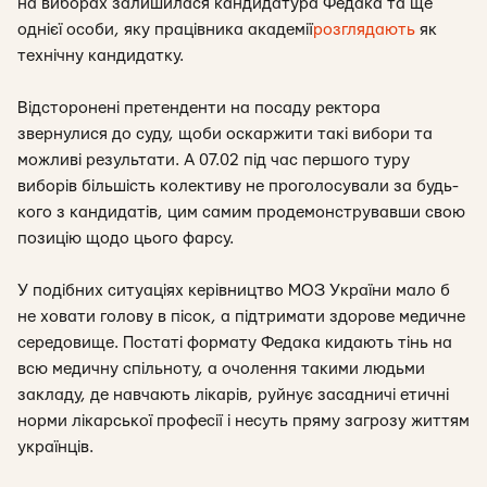
на виборах залишилася кандидатура Федака та ще
однієї особи, яку працівника академії
розглядають
як
технічну кандидатку.
Відсторонені претенденти на посаду ректора
звернулися до суду, щоби оскаржити такі вибори та
можливі результати. А 07.02 під час першого туру
виборів більшість колективу не проголосували за будь-
кого з кандидатів, цим самим продемонструвавши свою
позицію щодо цього фарсу.
У подібних ситуаціях керівництво МОЗ України мало б
не ховати голову в пісок, а підтримати здорове медичне
середовище. Постаті формату Федака кидають тінь на
всю медичну спільноту, а очолення такими людьми
закладу, де навчають лікарів, руйнує засадничі етичні
норми лікарської професії і несуть пряму загрозу життям
українців.