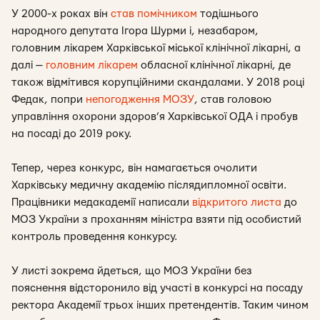
У 2000-х роках він
став помічником
тодішнього
народного депутата Ігора Шурми і, незабаром,
головним лікарем Харківської міської клінічної лікарні, а
далі —
головним лікарем
обласної клінічної лікарні, де
також відмітився корупційними скандалами. У 2018 році
Федак, попри
непогодження МОЗУ
, став головою
управління охорони здоров’я Харківської ОДА і пробув
на посаді до 2019 року.
Тепер, через конкурс, він намагається очолити
Харківську медичну академію післядипломної освіти.
Працівники медакадемії написали
відкритого листа
до
МОЗ України з проханням міністра взяти під особистий
контроль проведення конкурсу.
У листі зокрема йдеться, що МОЗ України без
пояснення відсторонило від участі в конкурсі на посаду
ректора Академії трьох інших претендентів. Таким чином