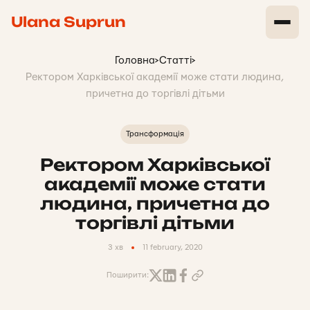
Ulana Suprun
Головна
>
Статті
>
Ректором Харківської академії може стати людина,
причетна до торгівлі дітьми
Трансформація
Ректором Харківської
академії може стати
людина, причетна до
торгівлі дітьми
3 хв
11 february, 2020
Поширити: