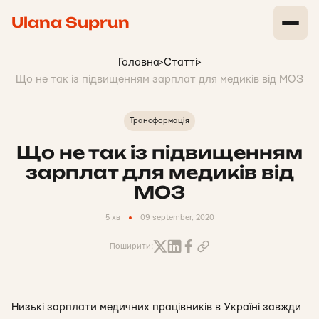
Ulana Suprun
Головна
>
Статті
>
Що не так із підвищенням зарплат для медиків від МОЗ
Трансформація
Що не так із підвищенням
зарплат для медиків від
МОЗ
5 хв
09 september, 2020
Поширити:
Низькі зарплати медичних працівників в Україні завжди