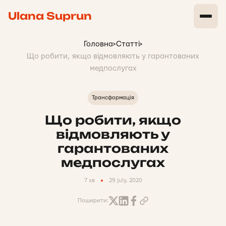
Ulana Suprun
Головна
>
Статті
>
Що робити, якщо відмовляють у гарантованих
медпослугах
Трансформація
Що робити, якщо
відмовляють у
гарантованих
медпослугах
7 хв
29 july, 2020
Поширити: