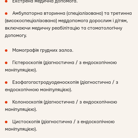
Екстрена медична допомога.
Амбулаторна вторинна (спеціалізована) та третинна
(високоспеціалізована) меддопомога дорослим і дітям,
включаючи медичну реабілітацію та стоматологічну
допомогу.
Мамографія грудних залоз.
Гістероскопія (діагностична / з ендоскопічною
маніпуляцією).
Езофагогастродуоденоскопія (діагностична / з
ендоскопічною маніпуляцією).
Колоноскопія (діагностична / з ендоскопічною
маніпуляцією).
Цистоскопія (діагностична / з ендоскопічною
маніпуляцією).