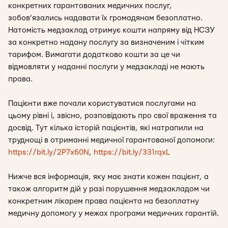
конкретних гарантованих медичних послуг,
зобов’язались надавати їх громадянам безоплатно.
Натомість медзаклад отримує кошти напряму від НСЗУ
за конкретно надану послугу за визначеним і чітким
тарифом. Вимагати додатково кошти за це чи
відмовляти у наданні послуги у медзакладі не мають
права.
Пацієнти вже почали користуватися послугами на
цьому рівні і, звісно, розповідають про свої враження та
досвід. Тут кілька історій пацієнтів, які натрапили на
труднощі в отриманні медичної гарантованої допомоги:
https://bit.ly/2P7x60N
,
https://bit.ly/331rqxL
Нижче вся інформація, яку має знати кожен пацієнт, а
також алгоритм дій у разі порушення медзакладом чи
конкретним лікарем права пацієнта на безоплатну
медичну допомогу у межах програми медичних гарантій.