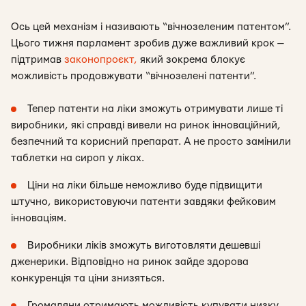
Ось цей механізм і називають “вічнозеленим патентом”.
Цього тижня парламент зробив дуже важливий крок —
підтримав
законопроєкт,
який зокрема блокує
можливість продовжувати “вічнозелені патенти”.
Тепер патенти на ліки зможуть отримувати лише ті
виробники, які справді вивели на ринок інноваційний,
безпечний та корисний препарат. А не просто замінили
таблетки на сироп у ліках.
Ціни на ліки більше неможливо буде підвищити
штучно, використовуючи патенти завдяки фейковим
інноваціям.
Виробники ліків зможуть виготовляти дешевші
дженерики. Відповідно на ринок зайде здорова
конкуренція та ціни знизяться.
Громадяни отримають можливість купувати низку