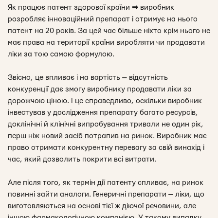
Як працює патент здорової країни ➡ виробник
розробляє інноваційний препарат і отримує на нього
патент на 20 років. За цей час більше ніхто крім нього не
має права на території країни виробляти чи продавати
ліки за тою самою формулою.
Звісно, це впливає і на вартість — відсутність
конкуренції дає змогу виробнику продавати ліки за
дорожчою ціною. І це справедливо, оскільки виробник
інвестував у дослідження препарату багато ресурсів,
доклінічні й клінічні випробування тривали не один рік,
перш ніж новий засіб потрапив на ринок. Виробник має
право отримати конкурентну перевагу за свій винахід і
час, який дозволить покрити всі витрати.
Але після того, як термін дії патенту спливає, на ринок
повинні зайти аналоги. Генеричні препарати — ліки, що
виготовляються на основі тієї ж діючої речовини, але
іншою фармакологічною компанією. У такому випадку