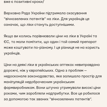
вже є позитивні кроки/
Верховна Рада України підтримала скасування
“вічнозелених патентів” на ліки. Для українців це
означає, що ліки стануть доступнішими.
Якщо ви колись порівнювали ціни на ліки в Україні та
ЄС, то мали помітити, що один і той самий препарат
може коштувати по-різному. І ця різниця не на користь
українців.
Ціни на деякі ліки в українських аптеках невиправдано
дорожчі, ніж у європейських. Одна з проблем —
недосконале законодавство, яке залишало простір для
маніпуляцій недоброчесним українським
фармвиробникам. Вони штучно утримували високі ціни
роками, чим заробляли надприбутки. Все це робилося
за допомогою так званих “вічнозелених патентів”.