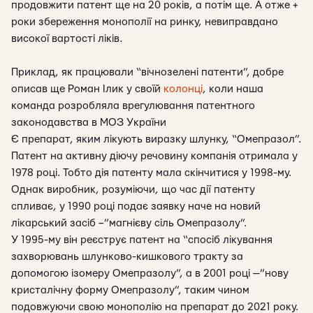
продовжити патент ще на 20 років, а потім ще. А отже +
роки збереження монополії на ринку, невиправдано
високої вартості ліків.
Приклад, як працювали “вічнозелені патенти”, добре
описав ще Роман Ілик у своїй
колонці
, коли наша
команда розробляла врегулювання патентного
законодавства в МОЗ України
Є препарат, яким лікують виразку шлунку, “Омепразол”.
Патент на активну діючу речовину компанія отримала у
1978 році. Тобто дія патенту мала скінчитися у 1998-му.
Однак виробник, розуміючи, що час дії патенту
спливає, у 1990 році подає заявку наче на новий
лікарський засіб –”магнієву сіль Омепразолу”.
У 1995-му він реєструє патент на “спосіб лікування
захворювань шлунково-кишкового тракту за
допомогою ізомеру Омепразолу”, а в 2001 році —”нову
кристалічну форму Омепразолу”, таким чином
подовжуючи свою монополію на препарат до 2021 року.