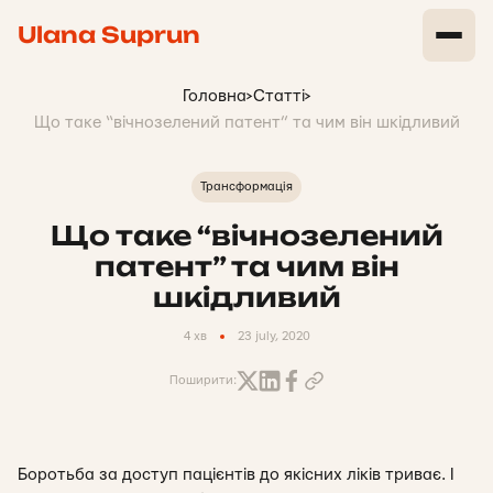
Ulana Suprun
Головна
>
Статті
>
Що таке “вічнозелений патент” та чим він шкідливий
Трансформація
Що таке “вічнозелений
патент” та чим він
шкідливий
4 хв
23 july, 2020
Поширити:
Боротьба за доступ пацієнтів до якісних ліків триває. І