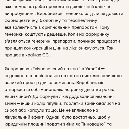
вже немає потреби проводити доклінічні й клінічні
випробування. Виробникові генерика слід лише довести
фармацевтичну, біологічну та терапевтичну
еквівалентність з оригінальним препаратом. Тому
генерики коштують дешевше. Коли на фармринку
з’являються генеричні препарати, починає працювати
принцип конкуренції й ціни на ліки знижуються. Так
працює в країнах ЄС.
Як працював “вічнозелений патент” в Україні ➡
недосконала національна патентна система залишала
великий простір для зловживань. Виробник міг
створювати собі монополію на ринку десятки років.
Яким чином? До формули ліків додавалися незначні
зміни — інший колір пігулки, таблетки замінювалися на
сироп або капсули тощо. Це не впливало на
лікувальний ефект. Однак, було достатньо, щоб у
юридичній площині подати зміни як “інновацію” та