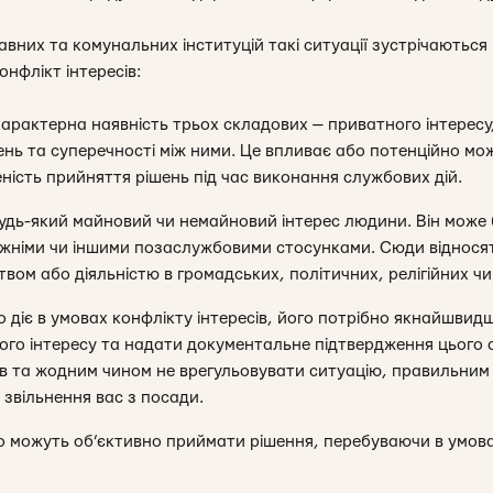
вних та комунальних інституцій такі ситуації зустрічаються
онфлікт інтересів:
 характерна наявність трьох складових — приватного інтересу
ь та суперечності між ними. Це впливає або потенційно мо
ність прийняття рішень під час виконання службових дій.
удь-який майновий чи немайновий інтерес людини. Він може
ужніми чи іншими позаслужбовими стосунками. Сюди віднося
твом або діяльністю в громадських, політичних, релігійних чи
 діє в умовах конфлікту інтересів, його потрібно якнайшвид
ого інтересу та надати документальне підтвердження цього 
сів та жодним чином не врегульовувати ситуацію, правильним
 звільнення вас з посади.
 можуть об’єктивно приймати рішення, перебуваючи в умовах