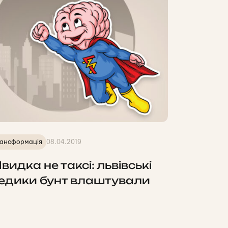
ансформація
08.04.2019
видка не таксі: львівські
едики бунт влаштували