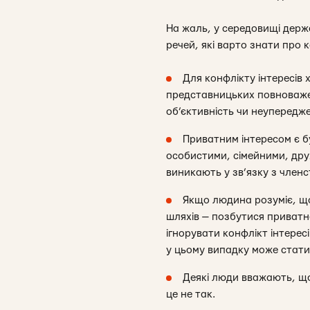
На жаль, у середовищі держа
речей, які варто знати про к
Для конфлікту інтересів
представницьких повноважен
об’єктивність чи неупередже
Приватним інтересом є б
особистими, сімейними, др
виникають у зв’язку з членс
Якщо людина розуміє, що
шляхів — позбутися приватн
ігнорувати конфлікт інтере
у цьому випадку може стати
Деякі люди вважають, що
це не так.