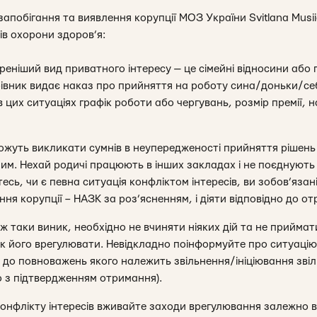
запобігання та виявлення корупції МОЗ України Svitlana Musii
ів охорони здоров’я:
реніший вид приватного інтересу — це сімейні відносини або
рівник видає наказ про прийняття на роботу сина/доньки/себ
 цих ситуаціях графік роботи або чергувань, розмір премії, н
можуть викликати сумнів в неупередженості прийняття рішень 
им. Нехай родичі працюють в інших закладах і не поєднують 
есь, чи є певна ситуація конфліктом інтересів, ви зобов’яза
ня корупції – НАЗК за роз’ясненням, і діяти відповідно до от
 ж таки виник, необхідно не вчиняти ніяких дій та не приймат
 як його врегулювати. Невідкладно поінформуйте про ситуаці
у, до повноважень якого належить звільнення/ініціювання зв
 з підтвердженням отримання).
конфлікту інтересів вживайте заходи врегулювання залежно ві