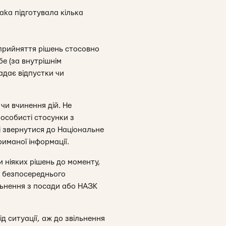
aka підготувала кілька
 прийняття рішень стосовно
е (за внутрішнім
адає відпустки чи
чи вчинення дій. Не
особисті стосунки з
ні звернутися до Національне
риманої інформації.
и ніяких рішень до моменту,
ю безпосереднього
ільнення з посади або НАЗК
д ситуації, аж до звільнення