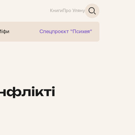
Книги
Про Уляну
Міфи
Спецпроєкт “Психея”
нфлікті