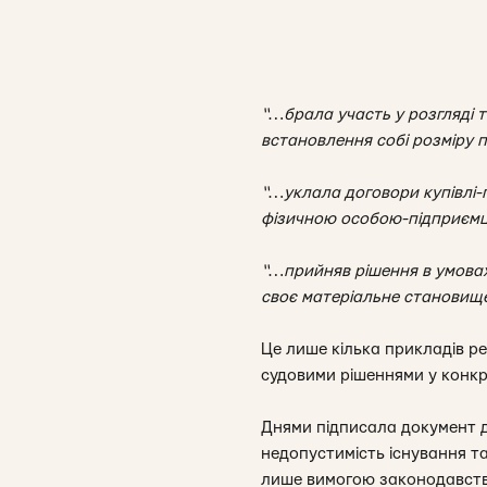
“…брала участь у розгляді т
встановлення собі розміру п
“…уклала договори купівлі-
фізичною особою-підприємц
“…прийняв рішення в умовах
своє матеріальне становище
Це лише кілька прикладів ре
судовими рішеннями у конкр
Днями підписала документ д
недопустимість існування та
лише вимогою законодавства