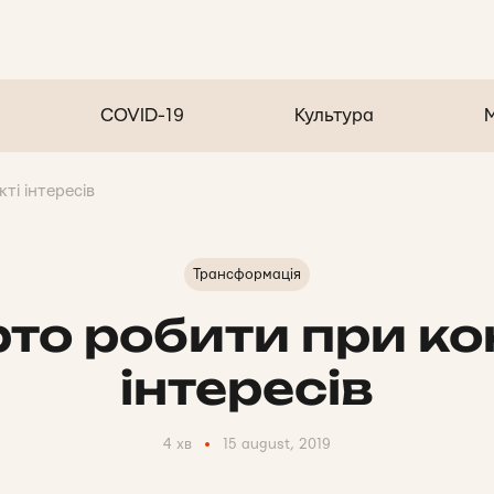
COVID-19
Культура
ті інтересів
Трансформація
то робити при ко
інтересів
4 хв
15 august, 2019