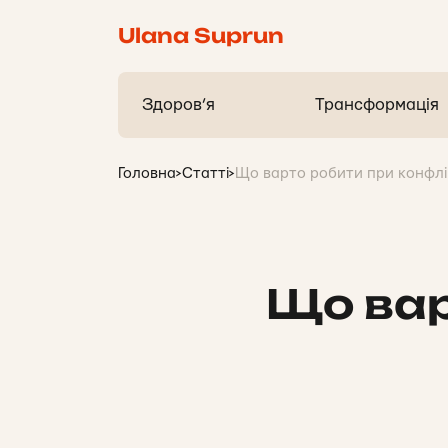
Ulana Suprun
Здоров’я
Трансформація
Головна
>
Статті
>
Що варто робити при конфлік
Що вар