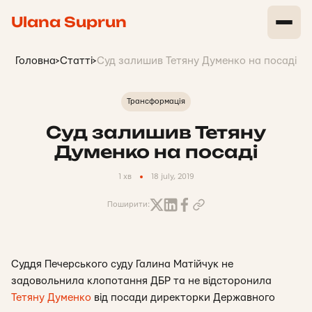
Ulana Suprun
Головна
>
Статті
>
Суд залишив Тетяну Думенко на посаді
Трансформація
Суд залишив Тетяну
Думенко на посаді
1 хв
18 july, 2019
Поширити:
Суддя Печерського суду Галина Матійчук не
задовольнила клопотання ДБР та не відсторонила
Тетяну Думенко
від посади директорки Державного