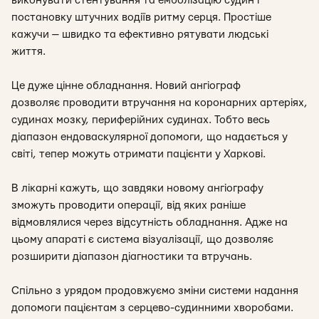
виконувати стентування та емболізацію судин і
постановку штучних водіїв ритму серця. Простіше
кажучи — швидко та ефективно рятувати людські
життя.
Це дуже цінне обладнання. Новий ангіограф
дозволяє
проводити втручання на коронарних артеріях,
судинах мозку, периферійних судинах. Тобто весь
діапазон ендоваскулярної допомоги, що надається у
світі, тепер можуть отримати пацієнти у Харкові.
В лікарні кажуть, що завдяки новому ангіографу
зможуть проводити операції, від яких раніше
відмовлялися через відсутність обладнання. Адже на
цьому апараті є система візуалізації, що дозволяє
розширити діапазон діагностики та втручань.
Спільно з урядом продовжуємо зміни системи надання
допомоги пацієнтам з серцево-судинними хворобами.