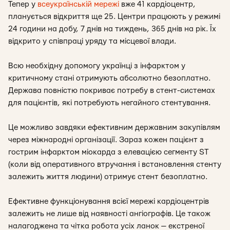
Тепер у
всеукраїнській мережі
вже 41 кардіоцентр,
планується відкриття ще 25. Центри працюють у режимі
24 години на добу, 7 днів на тиждень, 365 днів на рік. Їх
відкрито у співпраці уряду та місцевої влади.
Всю необхідну допомогу українці з інфарктом у
критичному стані отримують абсолютно безоплатно.
Держава повністю покриває потребу в стент-системах
для пацієнтів, які потребують негайного стентування.
Це можливо завдяки ефективним державним закупівлям
через міжнародні організації. Зараз кожен пацієнт з
гострим інфарктом міокарда з елевацією сегменту ST
(коли від оперативного втручання і встановлення стенту
залежить життя людини) отримує стент безоплатно.
Ефективне функціонування всієї мережі кардіоцентрів
залежить не лише від наявності ангіографів. Це також
налагоджена та чітка робота усіх ланок — екстреної