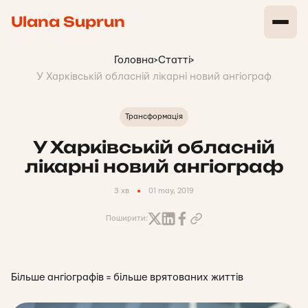
Ulana Suprun
Головна
>
Статті
>
У Харківській обласній лікарні новий ангіограф
Трансформація
У Харківській обласній
лікарні новий ангіограф
3 хв
01 may, 2019
Поширити:
Більше ангіографів = більше врятованих життів