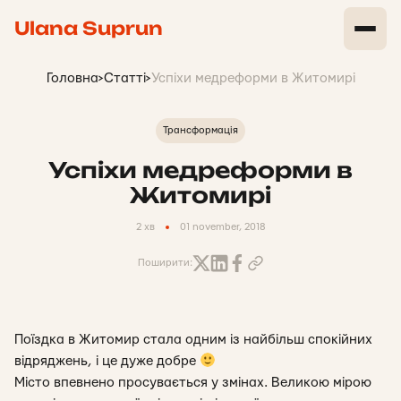
Ulana Suprun
Головна
>
Статті
>
Успіхи медреформи в Житомирі
Трансформація
Успіхи медреформи в
Житомирі
2 хв
01 november, 2018
Поширити:
Поїздка в Житомир стала одним із найбільш спокійних
відряджень, і це дуже добре
Місто впевнено просувається у змінах. Великою мірою