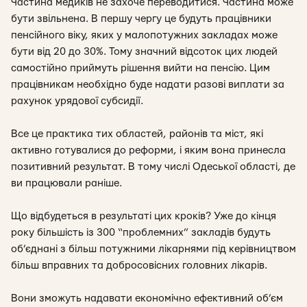
Частина медиків не захоче переводитися. Частина може
бути звільнена. В першу чергу це будуть працівники
пенсійного віку, яких у малопотужних закладах може
бути від 20 до 30%. Тому значний відсоток цих людей
самостійно приймуть рішення вийти на пенсію. Цим
працівникам необхідно буде надати разові виплати за
рахунок урядової субсидії.
Все це практика тих областей, районів та міст, які
активно готувалися до реформи, і яким вона принесла
позитивний результат. В тому числі Одеської області, де
ви працювали раніше.
Що відбудеться в результаті цих кроків? Уже до кінця
року більшість із 300 “проблемних” закладів будуть
об’єднані з більш потужними лікарнями під керівництвом
більш вправних та добросовісних головних лікарів.
Вони зможуть надавати економічно ефективний об’єм