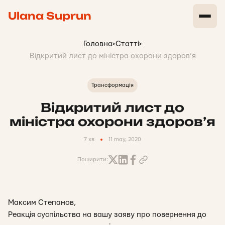
Ulana Suprun
Головна
>
Статті
>
Відкритий лист до міністра охорони здоров’я
Трансформація
Відкритий лист до
міністра охорони здоров’я
7 хв
11 may, 2020
Поширити:
Максим Степанов,
Реакція суспільства на вашу заяву про повернення до