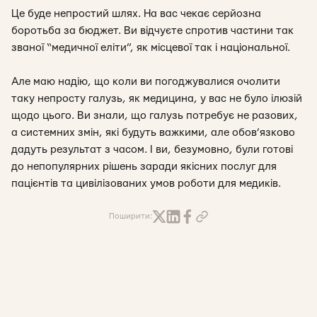
Це буде непростий шлях. На вас чекає серйозна
боротьба за бюджет. Ви відчуєте спротив частини так
званої “медичної еліти”, як місцевої так і національної.
Але маю надію, що коли ви погоджувалися очолити
таку непросту галузь, як медицина, у вас не було ілюзій
щодо цього. Ви знали, що галузь потребує не разових,
а системних змін, які будуть важкими, але обов’язково
дадуть результат з часом. І ви, безумовно, були готові
до непопулярних рішень заради якісних послуг для
пацієнтів та цивілізованих умов роботи для медиків.
Поширити: