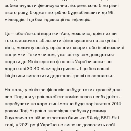
забезпечувати фінансування лікарень хоча б на рівні
цього року, бюджет потрібно буде збільшити до 96
мільярдів. І це без індексації на інфляцію.
Це — обов’язкові видатки. Але, можливо, крім них ви
також захочете збільшити фінансування на закупівлі
ліків, медичну освіту, орфанних хворих або інші важливі
напрямки. Таким чином, уже влітку вам доведеться
подати до Міністерства фінансів України запит на
додаткові 30-40 мільярдів гривень. І це без вашої
ініціативи виплатити додаткові гроші на зарплати.
На жаль, у міністра фінансів не буде таких грошей для
вас. Падіння української економіки через необхідність
перебувати на карантині можна буде порівняти з 2014
роком. Тоді Україна внаслідок грабунку режиму
Януковича та війни втратила близько 9% від ВВП. Як і
тоді, у 2021 році Україна не лише не дозволить собі