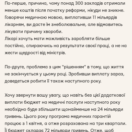
По-перше, причина, чому понад 300 закладів отримали
менше коштів після початку реформи, нікуди не зникне.
Говорячи медичною мовою, виплативши 11 мільярдів
лікарням, ви дасте їм знеболювальне, але відмовитесь
лікувати причину хвороби.
Лікарі хочуть мати можливість заробляти більше
постійно, спираючись на результати своєї праці, а не на
жести щедрості від міністрів.
По-друге, проблема з цим “рішенням” в тому, що життя
не закінчується у цьому році. Зробивши виплату зараз,
доведеться робити її також наступного року.
Хочу звернути вашу увагу, що навіть без цієї додаткової
виплати бюджет на медичні послуги наступного року
необхідно буде збільшити щонайменше на 24 мільярди
гривень. Цього року програма медичних гарантій
працює з 1 квітня, а отже розрахована на три квартали.
Її бюджет складає 72 мільярди гривень. Отже, щоб