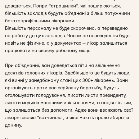
доведеться. Попри “страшилки”, які поширюються,
більшість закладів будуть об’єднані з більш потужними
багатопрофільними лікарнями.
Більшість персоналу не буде скорочено, а переведено
на роботу до цих закладів. Часом це переведення буде
навіть не фізичне, а у документах — лікар залишиться
працювати на своєму робочому місці.
При об’єднанні, вам доведеться піти на звільнення
десятків головних лікарів. Здебільшого це будуть люди,
які винні у занедбаному стані цих 300+ лікарень. Вони
організують проти вас серйозну боротьбу, будуть
оголошувати голодування, писати листи президенту,
лякати медиків масовими звільненнями, а пацієнтів тим,
що залишаться без допомоги. Адже вони вважають свої
лікарні своєю “вотчиною”, з якої мають право збирати
данину.