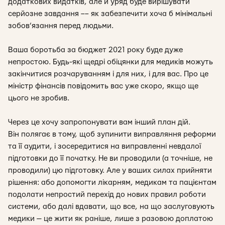
додаткових видатків, але й уряд буде вирішувати
серйозне завдання –– як забезпечити хоча б мінімальні
зобов’язання перед людьми.
Ваша боротьба за бюджет 2021 року буде дуже
непростою. Будь-які щедрі обіцянки для медиків можуть
закінчитися розчаруванням і для них, і для вас. Про це
міністр фінансів повідомить вас уже скоро, якщо ще
цього не зробив.
Через це хочу запропонувати вам інший план дій.
Він полягає в тому, щоб зупинити виправляння реформи
та її аудити, і зосередитися на виправленні невдалої
підготовки до її початку. Не ви проводили (а точніше, не
проводили) цю підготовку. Але у ваших силах прийняти
рішення: або допомогти лікарням, медикам та пацієнтам
подолати непростий перехід до нових правил роботи
системи, або далі вдавати, що все, на що заслуговують
медики — це жити як раніше, лише з разовою доплатою