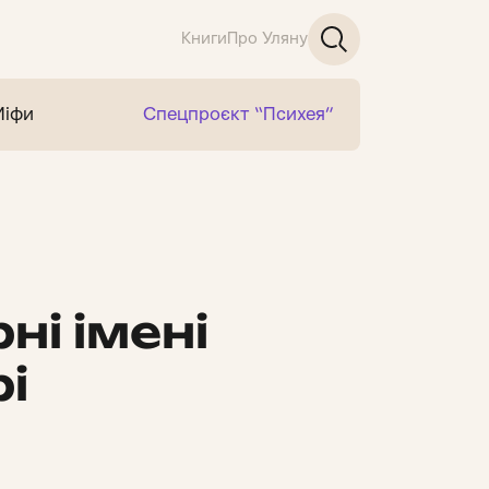
Книги
Про Уляну
Міфи
Спецпроєкт “Психея”
ні імені
і