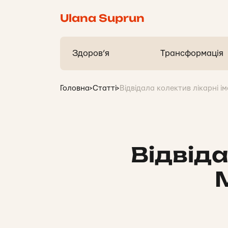
Ulana Suprun
Здоров’я
Трансформація
Головна
>
Статті
>
Відвідала колектив лікарні і
Відвіда