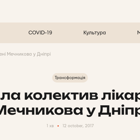
COVID-19
Культура
мені Мечникова у Дніпрі
Трансформація
ла колектив лікар
Мечникова у Дніпр
1 хв
12 october, 2017