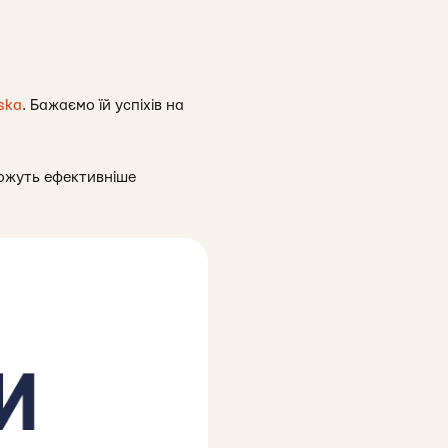
ska
. Бажаємо їй успіхів на
оможуть ефективніше