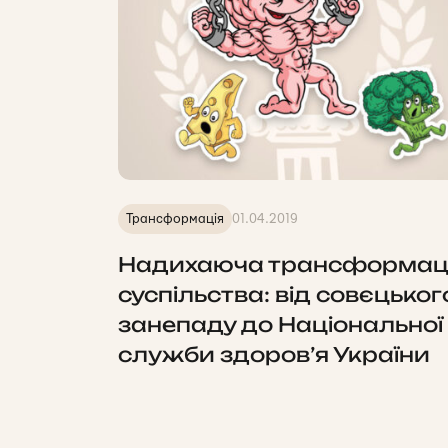
Трансформація
01.04.2019
Надихаюча трансформац
суспільства: від совєцьког
занепаду до Національної
служби здоров’я України