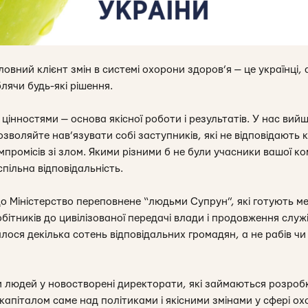
ловний клієнт змін в системі охорони здоров’я —
це українці, 
лячи будь-які рішення.
цінностями — основа якісної роботи і результатів. У нас ви
дозволяйте нав’язувати собі заступників, які не відповідають
промісів зі злом. Якими різними б не були учасники вашої к
спільна відповідальність.
о Міністерство переповнене “людьми Супрун”, які готують ме
обітників до цивілізованої передачі влади і продовження служ
ося декілька сотень відповідальних громадян, а не рабів чи “
 людей у новостворені директорати, які займаються розроб
апіталом саме над політиками і якісними змінами у сфері о