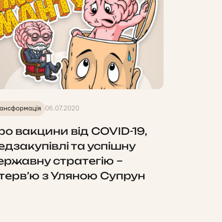
ансформація
06.07.2020
ро вакцини від COVID-19,
едзакупівлі та успішну
ержавну стратегію –
нтерв’ю з Уляною Супрун