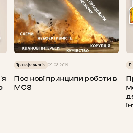
Трансформація
09.08.2019
Тр
ія
Про нові принципи роботи в
П
о
МОЗ
м
д
і