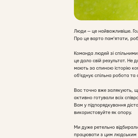
Люди — це найважливіше. Го
Про це варто пам’ятати, роб
Команда людей зі спільними 
це дало свій результат. Не 
мають за спиною історію ком
об’єднує спільна робота та 
Вас точно вже залякують, щ
активно готували всіх співр
Вам у підпорядкування дістал
використовуйте як опору.
Ми дуже ретельно відбирали
працювати з цим людським к