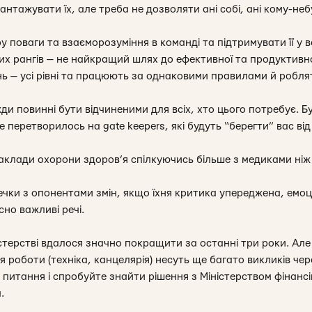
нтажувати їх, але треба не дозволяти ані собі, ані кому-неб
поваги та взаєморозуміння в команді та підтримувати її у вс
их рангів — не найкращий шлях до ефективної та продуктивно
нь — усі рівні та працюють за однаковими правилами й робля
жди повинні бути відчиненими для всіх, хто цього потребує. 
перетворилось на gate keepers, які будуть “берегти” вас від 
 заклади охорони здоров’я спілкуючись більше з медиками ніж
ечки з опонентами змін, якщо їхня критика упереджена, емоц
сно важливі речі.
терстві вдалося значно покращити за останні три роки. Але 
 роботи (техніка, канцелярія) несуть ще багато викликів чер
 питання і спробуйте знайти рішення з Міністерством фінансі
.