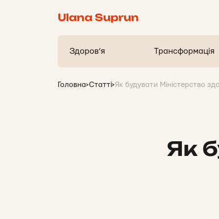
Ulana Suprun
Здоров’я
Трансформація
Головна
>
Статті
>
Як будувати Міністерство зд
Як 