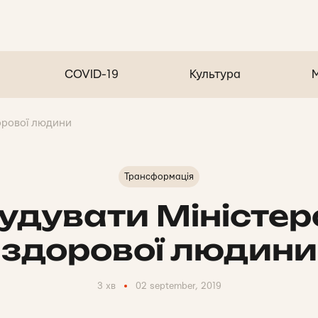
COVID-19
Культура
орової людини
Трансформація
будувати Міністер
здорової людини
3 хв
02 september, 2019