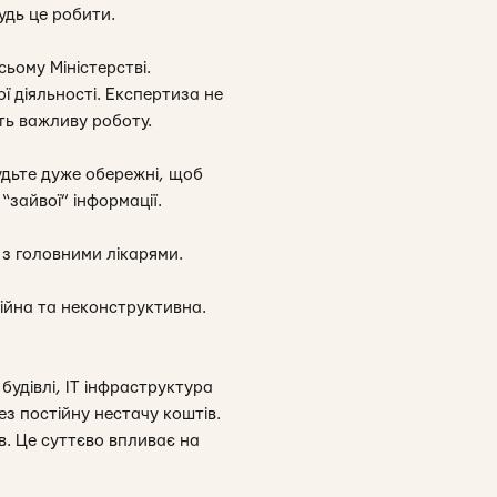
удь це робити.
ьому Міністерстві.
ї діяльності. Експертиза не
ть важливу роботу.
Будьте дуже обережні, щоб
“зайвої” інформації.
 з головними лікарями.
ійна та неконструктивна.
будівлі, ІТ інфраструктура
ез постійну нестачу коштів.
в. Це суттєво впливає на