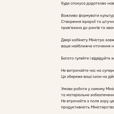
буде спокуса додатково нава
Важливо формувати культуру 
Створення ієрархії та штучн
прив’язана до рангів та зва
Двері кабінету Міністра зав
ваше найближче оточення не 
Багато гуляйте і відвідуйте
Не витрачайте час на супер
Це збереже ваші сили на дій
Умови роботи у самому Мініс
та матеріальне забезпечення
Не втрачайте з поля зору це
продуктивність Міністерства