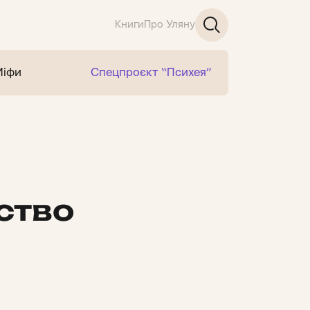
Книги
Про Уляну
Міфи
Спецпроєкт “Психея”
ство