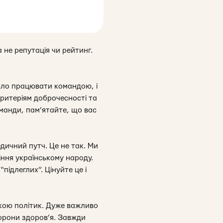
а не репутація чи рейтинг.
йшло працювати командою, і
 критеріям доброчесності та
оманди, пам’ятайте, що вас
дичний путч. Це не так. Ми
іння українському народу.
підлеглих”. Цінуйте це і
кою політик. Дуже важливо
хорони здоров’я. Завжди