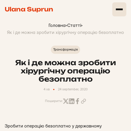
Ulana Suprun
Головна
>
Статті
>
Як і де можна зробити хірургічну операцію безоплатно
Трансформація
Як і де можна зробити
хірургічну операцію
безоплатно
4 хв
24 september, 2020
Поширити:
Зробити операцію безоплатно у державному