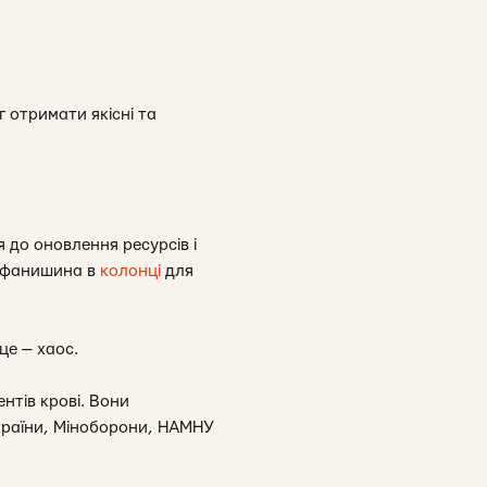
г отримати якісні та
 до оновлення ресурсів і
тефанишина в
колонці
для
це — хаос.
нтів крові. Вони
країни, Міноборони, НАМНУ