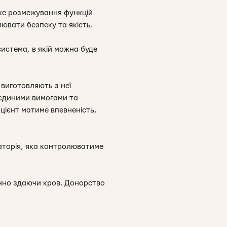
тке розмежування функцій
ювати безпеку та якість.
система, в якій можна буде
 виготовляють з неї
 єдиними вимогами та
цієнт матиме впевненість,
аторія, яка контролюватиме
ично здаючи кров. Донорство