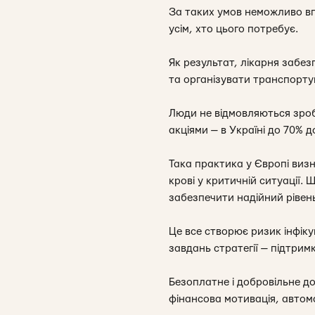
За таких умов неможливо вп
усім, хто цього потребує.
Як результат, лікарня забе
та організувати транспортув
Люди не відмовляються зро
акціями — в Україні до 70% 
Така практика у Європі виз
крові у критичній ситуації.
забезпечити надійний рівен
Це все створює ризик інфікув
завдань стратегії — підтрим
Безоплатне і добровільне до
фінансова мотивація, автома