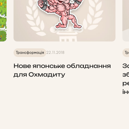
Трансформація
22.11.2018
Тр
Нове японське обладнання
З
для Охмадиту
з
р
і