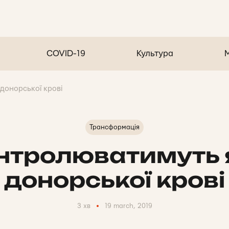
COVID-19
Культура
донорської крові
Трансформація
нтролюватимуть 
донорської крові
3 хв
19 march, 2019