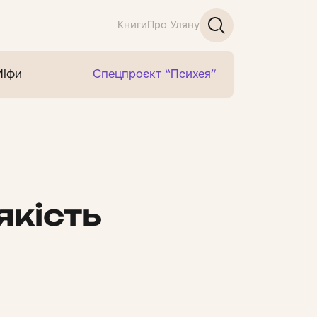
Книги
Про Уляну
Міфи
Спецпроєкт “Психея”
якість