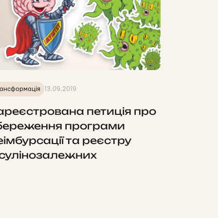
ансформація
13.09.2019
ареєстрована петиція про
береження програми
еімбурсації та реєстру
нсулінозалежних