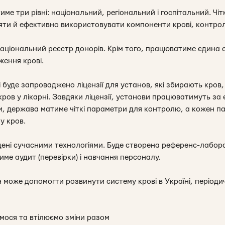
ме три рівні: національний, регіональний і госпітальний. Чі
ти й ефективно використовувати компоненти крові, контрол
національний реєстр донорів. Крім того, працюватиме єдина 
ження крові.
буде запроваджено ліцензії для установ, які збирають кров,
кров у лікарні. Завдяки ліцензії, установи працюватимуть за
 держава матиме чіткі параметри для контролю, а кожен па
у кров.
ені сучасними технологіями. Буде створена референс-лабор
име аудит (перевірки) і навчання персоналу.
н може допомогти розвинути систему крові в Україні, період
мося та втілюємо зміни разом