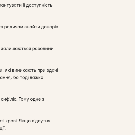
антувати її доступність
ує родичам знайти донорів
го залишаються разовими
, які виникають при здачі
вання, бо тоді важко
сифіліс. Тому одне з
і крові. Якщо відсутня
ії.