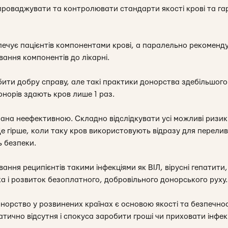
роваджувати та контролювати стандарти якості крові та гар
зпечує пацієнтів компонентами крові, а паралельно рекоменд
ання компонентів до лікарні.
бити добру справу, але такі практики донорства здебільшо
донорів здають кров лише 1 раз.
нана неефективною. Складно відслідкувати усі можливі ризики
 Ще гірше, коли таку кров використовують відразу для перели
ь безпеки.
ання реципієнтів такими інфекціями як ВІЛ, вірусні гепатити, 
ка і розвиток безоплатного, добровільного донорського руху.
норство у розвинених країнах є основою якості та безпечност
тично відсутня і спокуса заробити гроші чи приховати інфекц