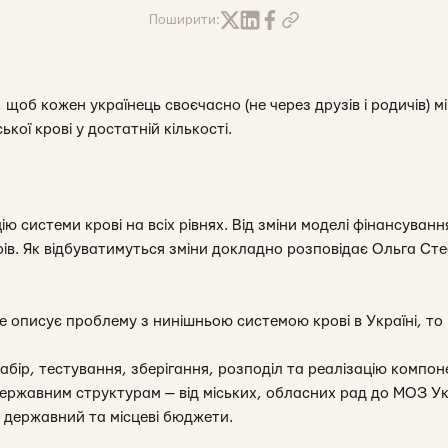
Поширити:
щоб кожен українець своєчасно (не через друзів і родичів) мі
кої крові у достатній кількості.
системи крові на всіх рівнях. Від зміни моделі фінансування
дрів. Як відбуватимуться зміни докладно розповідає Ольга С
 описує проблему з нинішньою системою крові в Україні, то 
забір, тестування, зберігання, розподіл та реалізацію компоне
ержавним структурам — від міських, обласних рад до МОЗ У
 державний та місцеві бюджети.