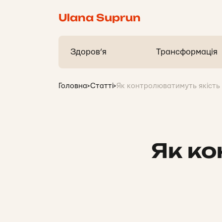
Ulana Suprun
Здоров’я
Трансформація
Головна
>
Статті
>
Як контролюватимуть якість 
Як ко