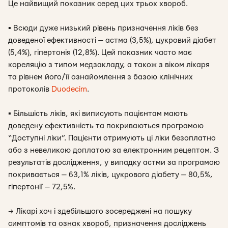
Це найвищий показник серед цих трьох хвороб.
▪
Всюди дуже низький рівень призначення ліків без
доведеної ефективності — астма (3,5%), цукровий діабет
(5,4%), гіпертонія (12,8%). Цей показник часто має
кореляцію з типом медзакладу, а також з віком лікаря
та рівнем його/її ознайомлення з базою клінічних
протоколів
Duodecim
.
▪
Більшість ліків, які виписують пацієнтам мають
доведену ефективність та покриваються програмою
“Доступні ліки”. Пацієнти отримують ці ліки безоплатно
або з невеликою доплатою за електронним рецептом. З
результатів дослідження, у випадку астми за програмою
покривається — 63,1% ліків, цукрового діабету — 80,5%,
гіпертонії — 72,5%.
→ Лікарі хоч і здебільшого зосереджені на пошуку
симптомів та ознак хвороб, призначення досліджень