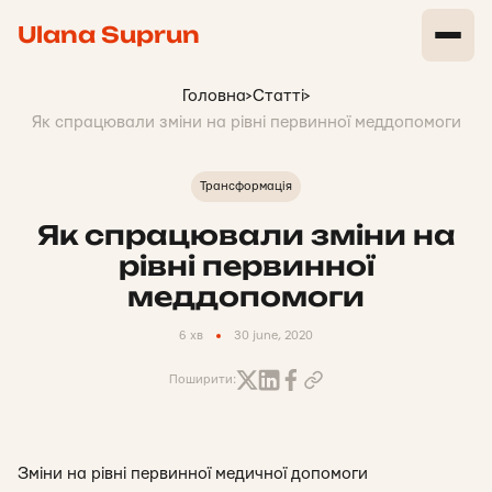
Ulana Suprun
Головна
>
Статті
>
Як спрацювали зміни на рівні первинної меддопомоги
Трансформація
Як спрацювали зміни на
рівні первинної
меддопомоги
6 хв
30 june, 2020
Поширити:
Зміни на рівні первинної медичної допомоги