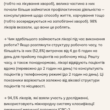
(тобто на лікування хвороб), велика частина з них
почали більше займатися профілактичною діяльністю —
консультування щодо способу життя, харчування тощо
(тобто зосереджуються на запобіганні хвороб). 98%
лікарів вказали, що вони це роблять.
→ Чим здебільшого займаються лікарі під час виконання
роботи? Якщо розглянути структуру робочого часу, то
більшість із них (52,8%) витрачає від 4 до 6 годин на
день для прийому пацієнтів на робочому місці. Решту
часу, а також понаднормово, лікарі відвідують пацієнтів
вдома (переважно до 2 годин на день) та консультують
пацієнтів у телефонному режимі (до 2 годин на день). Ці
показники варіюються залежно від вікової структури
пацієнтів та місцевості.
→ 94,5% лікарів, які взяли участь у дослідженні,
використовують міжнародну систему класифікації
первинної медичної допомоги ICPC-2.