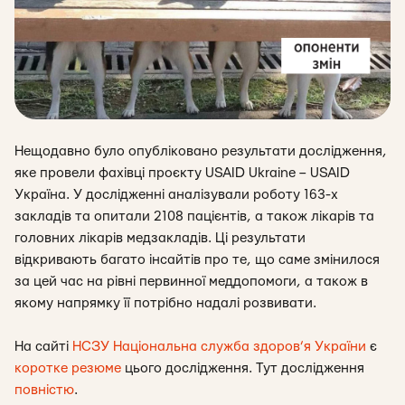
Нещодавно було опубліковано результати до
слідження,
яке провели фахівці проєкту USAID Ukraine – USAID
Україна. У дослідженні аналізували роботу 163-х
закладів та опитали 2108 пацієнтів, а також лікарів та
головних лікарів медзакладів. Ці результати
відкривають багато інсайтів про те, що саме змінилося
за цей час на рівні первинної меддопомоги, а також в
якому напрямку її потрібно надалі розвивати.
На сайті
НСЗУ Національна служба здоров’я України
є
коротке резюме
цього дослідження. Тут дослідження
повністю
.